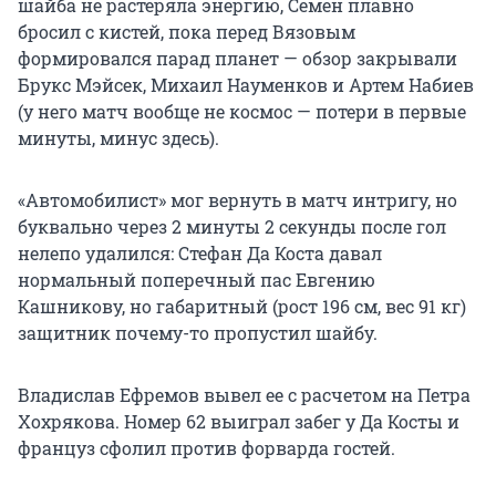
шайба не растеряла энергию, Семен плавно
бросил с кистей, пока перед Вязовым
формировался парад планет — обзор закрывали
Брукс Мэйсек, Михаил Науменков и Артем Набиев
(у него матч вообще не космос — потери в первые
минуты, минус здесь).
«Автомобилист» мог вернуть в матч интригу, но
буквально через 2 минуты 2 секунды после гол
нелепо удалился: Стефан Да Коста давал
нормальный поперечный пас Евгению
Кашникову, но габаритный (рост 196 см, вес 91 кг)
защитник почему-то пропустил шайбу.
Владислав Ефремов вывел ее с расчетом на Петра
Хохрякова. Номер 62 выиграл забег у Да Косты и
француз сфолил против форварда гостей.