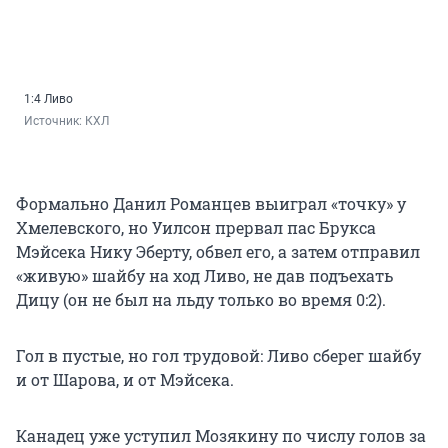
1:4 Ливо
Источник: 
КХЛ
Формально Данил Романцев выиграл «точку» у
Хмелевского, но Уилсон прервал пас Брукса
Мэйсека Нику Эберту, обвел его, а затем отправил
«живую» шайбу на ход Ливо, не дав подъехать
Дицу (он не был на льду только во время 0:2).
Гол в пустые, но гол трудовой: Ливо сберег шайбу
и от Шарова, и от Мэйсека.
Канадец уже уступил Мозякину по числу голов за