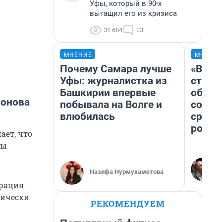
Уфы, который в 90-х
вытащил его из кризиса
31 684
23
МНЕНИЕ
МНЕНИ
Почему Самара лучше
«В 19
Уфы: журналистка из
строи
Башкирии впервые
обвал
монова
побывала на Волге и
совет
влюбилась
сравн
росси
ает, что
вы
Назифа Нурмухаметова
трация
рически
РЕКОМЕНДУЕМ