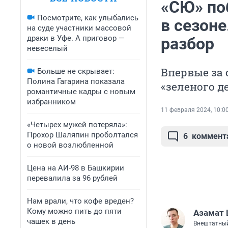
«СЮ» по
Посмотрите, как улыбались
в сезоне
на суде участники массовой
драки в Уфе. А приговор —
разбор
невеселый
Впервые за 
Больше не скрывает:
Полина Гагарина показала
«зеленого д
романтичные кадры с новым
избранником
11 февраля 2024, 10:0
«Четырех мужей потеряла»:
Прохор Шаляпин проболтался
6
коммент
о новой возлюбленной
Цена на АИ-98 в Башкирии
перевалила за 96 рублей
Нам врали, что кофе вреден?
Кому можно пить до пяти
Азамат
чашек в день
Внештатный