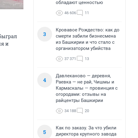
обладают ценностью
46 606
11
Кровавое Рождество: как до
3
обыграл
смерти забили бизнесмена
из Башкирии и что стало с
ия и
организатором убийства
37 371
13
Давлеканово — деревня,
4
Раевка — не рай, Чишмы и
Кармаскалы — провинция с
огородами: отзывы на
райцентры Башкирии
34 188
20
Как по заказу. За что убили
5
директора крупного завода