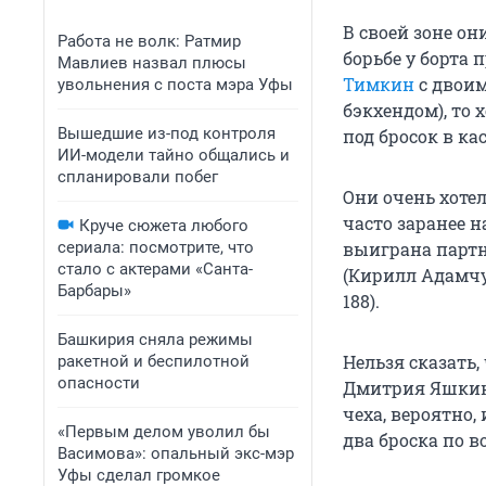
В своей зоне он
Работа не волк: Ратмир
борьбе у борта 
Мавлиев назвал плюсы
Тимкин
с двоим
увольнения с поста мэра Уфы
бэкхендом), то
Вышедшие из-под контроля
под бросок в ка
ИИ-модели тайно общались и
спланировали побег
Они очень хотел
часто заранее н
Круче сюжета любого
сериала: посмотрите, что
выиграна партн
стало с актерами «Санта-
(Кирилл Адамчу
Барбары»
188).
Башкирия сняла режимы
Нельзя сказать,
ракетной и беспилотной
опасности
Дмитрия Яшкина
чеха, вероятно,
«Первым делом уволил бы
два броска по в
Васимова»: опальный экс-мэр
Уфы сделал громкое