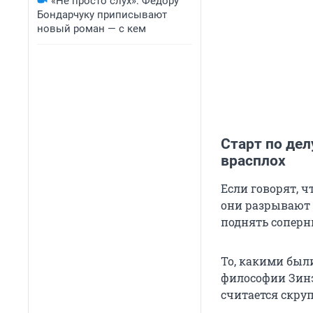
«Не просто слух»: Федору
Бондарчуку приписывают
новый роман — с кем
Старт по дел
врасплох
Если говорят, ч
они разрывают 
поднять соперни
То, какими был
философии Зинэ
считается скру