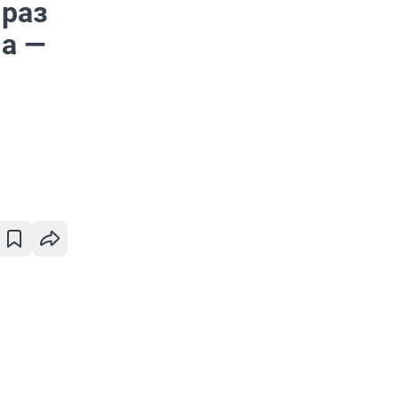
 раз
ча —