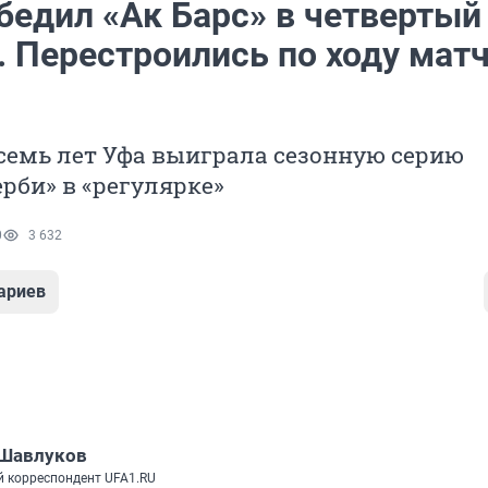
бедил «Ак Барс» в четвертый
. Перестроились по ходу мат
семь лет Уфа выиграла сезонную серию
ерби» в «регулярке»
0
3 632
ариев
 Шавлуков
 корреспондент UFA1.RU