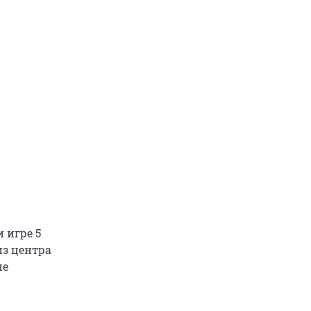
 игре 5
из центра
не