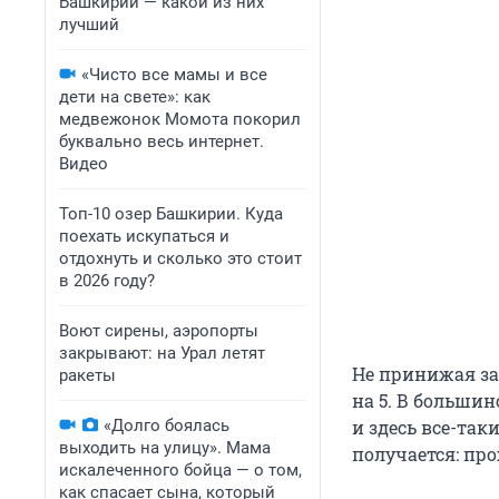
Башкирии — какой из них
лучший
«Чисто все мамы и все
дети на свете»: как
медвежонок Момота покорил
буквально весь интернет.
Видео
Топ-10 озер Башкирии. Куда
поехать искупаться и
отдохнуть и сколько это стоит
в 2026 году?
Воют сирены, аэропорты
закрывают: на Урал летят
Не принижая зас
ракеты
на 5. В большин
«Долго боялась
и здесь все-так
выходить на улицу». Мама
получается: про
искалеченного бойца — о том,
как спасает сына, который