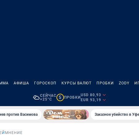
АММА
АФИША
ГОРОСКОП
КУРСЫ ВАЛЮТ
ПРОБКИ
ZODY
И
USD 80,93
СЕЙЧАС
5
ПРОБКИ
+25°C
EUR 93,19
иев против Васимова
Заказное убийство в Уфе
ЕЙ
МНЕНИЕ