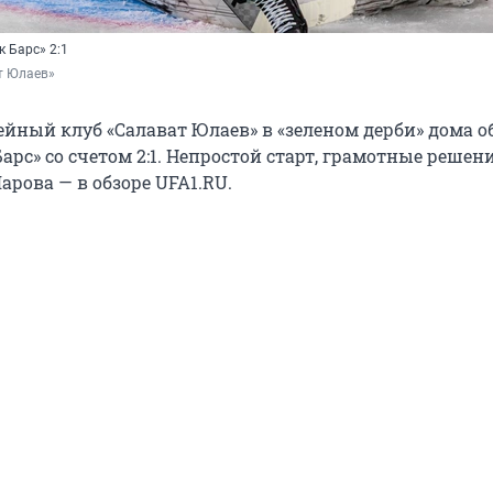
 Барс» 2:1
т Юлаев»
йный клуб «Салават Юлаев» в «зеленом дерби» дома 
арс» со счетом 2:1. Непростой старт, грамотные решен
рова — в обзоре UFA1.RU.