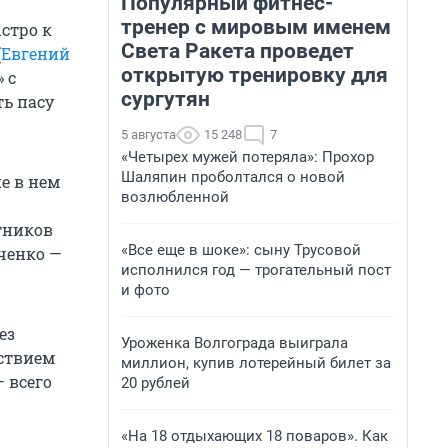
Популярный фитнес-
тренер с мировым именем
ыстро к
Света Ракета проведет
(
Евгений
открытую тренировку для
 с
сургутян
ть пасу
5 августа
15 248
7
«Четырех мужей потеряла»: Прохор
Шаляпин проболтался о новой
ие в нем
возлюбленной
тников
«Все еще в шоке»: сыну Трусовой
ченко —
исполнился год — трогательный пост
и фото
ез
Уроженка Волгограда выиграла
ствием
миллион, купив лотерейный билет за
— всего
20 рублей
«На 18 отдыхающих 18 поваров». Как