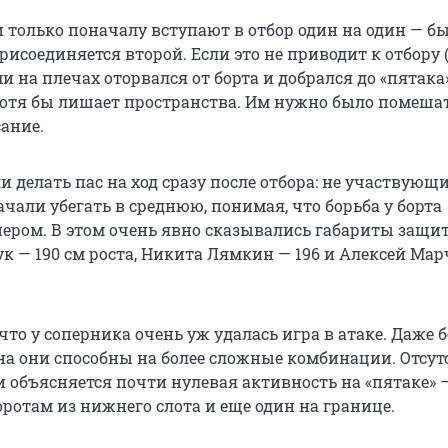
и только поначалу вступают в отбор один на один — б
присоединяется второй. Если это не приводит к отбору 
и на плечах оторвался от борта и добрался до «пятака»
 хотя бы лишает пространства. Им нужно было помеша
сание.
и делать пас на ход сразу после отбора: не участвующ
ачали убегать в среднюю, понимая, что борьба у борта
ером. В этом очень явно сказывались габариты защи
к — 190 см роста, Никита Лямкин — 196 и Алексей Мар
 что у соперника очень уж удалась игра в атаке. Даже б
 они способны на более сложные комбинации. Отсут
 и объясняется почти нулевая активность на «пятаке» 
оротам из нижнего слота и еще один на границе.