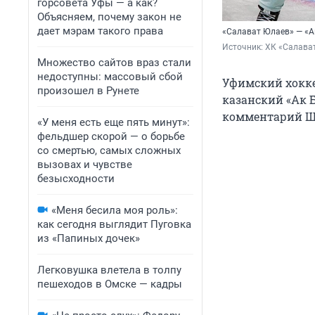
горсовета Уфы — а как?
Объясняем, почему закон не
дает мэрам такого права
«Салават Юлаев» — «Ак
Источник: 
ХК «Салава
Множество сайтов враз стали
недоступны: массовый сбой
Уфимский хокке
произошел в Рунете
казанский «Ак Б
комментарий Ша
«У меня есть еще пять минут»:
фельдшер скорой — о борьбе
со смертью, самых сложных
вызовах и чувстве
безысходности
«Меня бесила моя роль»:
как сегодня выглядит Пуговка
из «Папиных дочек»
Легковушка влетела в толпу
пешеходов в Омске — кадры