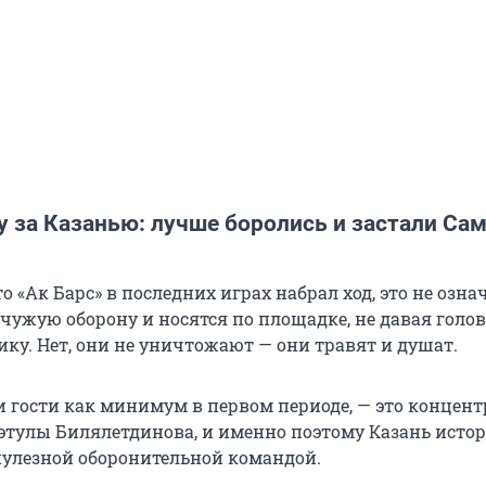
у за Казанью: лучше боролись и застали Са
то «Ак Барс» в последних играх набрал ход, это не означ
чужую оборону и носятся по площадке, не давая голо
ку. Нет, они не уничтожают — они травят и душат.
и гости как минимум в первом периоде, — это концен
тулы Билялетдинова, и именно поэтому Казань исто
пулезной оборонительной командой.