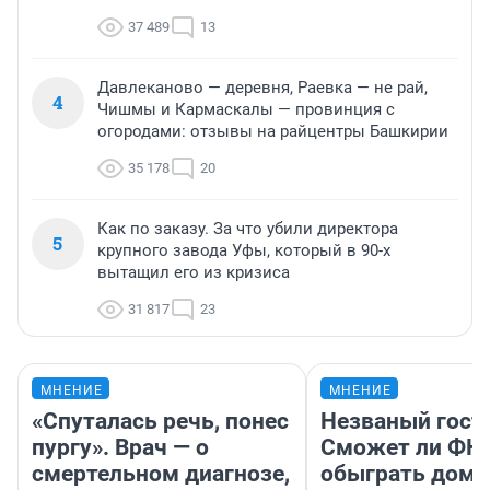
37 489
13
Давлеканово — деревня, Раевка — не рай,
4
Чишмы и Кармаскалы — провинция с
огородами: отзывы на райцентры Башкирии
35 178
20
Как по заказу. За что убили директора
5
крупного завода Уфы, который в 90-х
вытащил его из кризиса
31 817
23
МНЕНИЕ
МНЕНИЕ
«Спуталась речь, понес
Незваный гост
пургу». Врач — о
Сможет ли ФК 
смертельном диагнозе,
обыграть дома