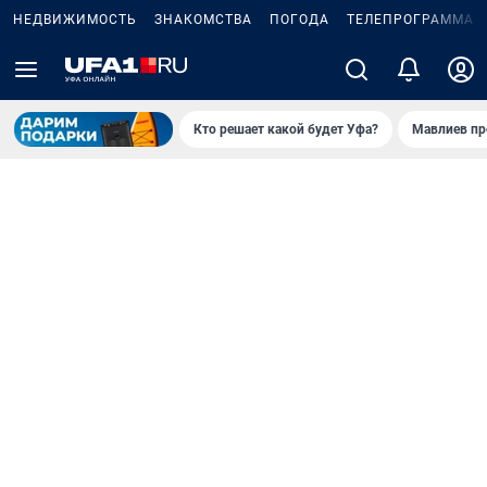
НЕДВИЖИМОСТЬ
ЗНАКОМСТВА
ПОГОДА
ТЕЛЕПРОГРАММА
Кто решает какой будет Уфа?
Мавлиев пр