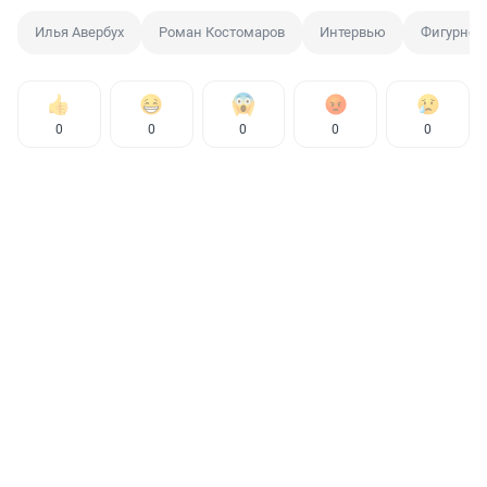
Илья Авербух
Роман Костомаров
Интервью
Фигурное
0
0
0
0
0