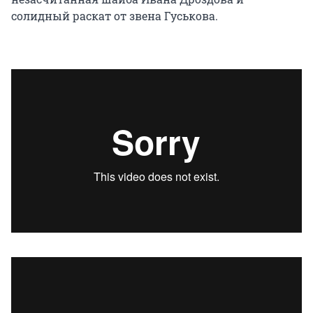
солидный раскат от звена Гуськова.