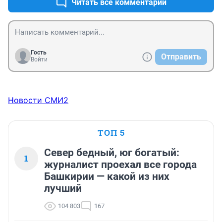
Читать все комментарии
начал восстанавливаться!!! Это даже в страшном сне 
представить не возможно!!! Нет ног!! Нет кистей рук!!! 
У бывшего здорового человека!!!! Это как только 
психика выдержала все это???...судьба....., Не дай бог 
никому.
Гость
Отправить
Войти
Новости СМИ2
ТОП 5
Север бедный, юг богатый:
1
журналист проехал все города
Башкирии — какой из них
лучший
104 803
167