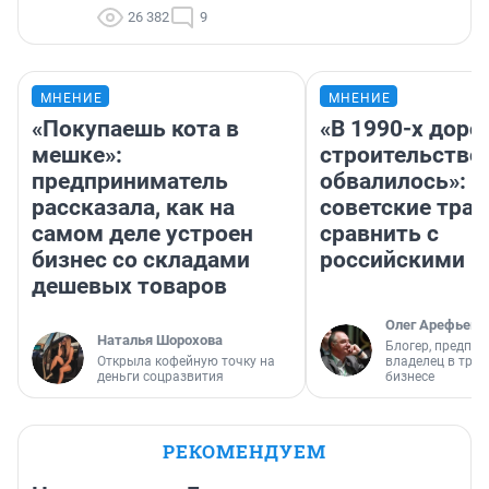
26 382
9
МНЕНИЕ
МНЕНИЕ
«Покупаешь кота в
«В 1990-х дор
мешке»:
строительство
предприниматель
обвалилось»: 
рассказала, как на
советские трас
самом деле устроен
сравнить с
бизнес со складами
российскими
дешевых товаров
Олег Арефьев
Наталья Шорохова
Блогер, предпри
Открыла кофейную точку на
владелец в тра
деньги соцразвития
бизнесе
РЕКОМЕНДУЕМ