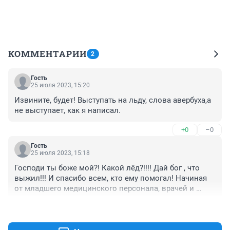
КОММЕНТАРИИ
2
Гость
25 июля 2023, 15:20
Извините, будет! Выступать на льду, слова авербуха,а 
не выступает, как я написал.
+0
–0
Гость
25 июля 2023, 15:18
Господи ты боже мой?! Какой лёд?!!!! Дай бог , что 
выжил!!! И спасибо всем, кто ему помогал! Начиная 
от младшего медицинского персонала, врачей и 
родных .и только человек, может решить для себя, 
+0
–0
что ему делать! Авербух на на нем походу хочет бабла 
срубить, вот, на протезах , а выступает в моем 
ледовом шоу!!! Как обезьяна в цирке.человек только 