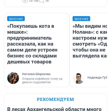
29 188
36
МНЕНИЕ
МНЕНИЕ
«Покупаешь кота в
«Мы видим нов
мешке»:
Нолана»: с как
предприниматель
настроем нужн
рассказала, как на
смотреть «Оди
самом деле устроен
чтобы она не
бизнес со складами
выглядела как
дешевых товаров
Наталья Шорохова
Надежда Губар
Открыла кофейную точку на
деньги соцразвития
РЕКОМЕНДУЕМ
В лесах Архангельской области много