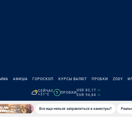
АММА
АФИША
ГОРОСКОП
КУРСЫ ВАЛЮТ
ПРОБКИ
ZODY
И
USD 82,17
СЕЙЧАС
1
ПРОБКИ
+31°C
EUR 94,84
Все еще нельзя заправляться в канистры?
Реаль