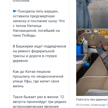
способов
Покорила пять вершин,
оставила предсмертную
записку и послание сыну. Что
с телом Натальи
Наговициной, погибшей на
пике Победы
В Башкирии ищут подрядчиков
на ремонт федеральной
трассы и дороги в глухую
деревню
Как до Китая пешком:
прошлись по неоднозначной
улице Уфы, где кипит своя
жизнь
Такое бывает раз в жизни: 12
Работать без админис
августа произойдут три редких
Источник: 
Александр О
астрономических явления