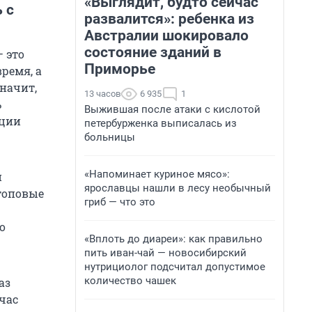
«Выглядит, будто сейчас
 с
развалится»: ребенка из
Австралии шокировало
состояние зданий в
 это
Приморье
ремя, а
начит,
13 часов
6 935
1
ь
Выжившая после атаки с кислотой
ации
петербурженка выписалась из
больницы
«Напоминает куриное мясо»:
и
ярославцы нашли в лесу необычный
топовые
гриб — что это
о
«Вплоть до диареи»: как правильно
пить иван-чай — новосибирский
нутрициолог подсчитал допустимое
количество чашек
аз
йчас