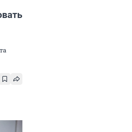
овать
та