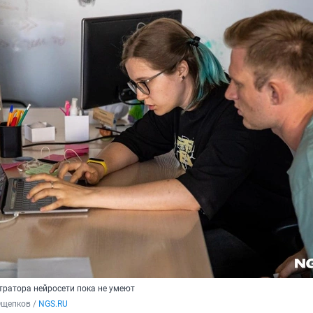
тратора нейросети пока не умеют
щепков / 
NGS.RU