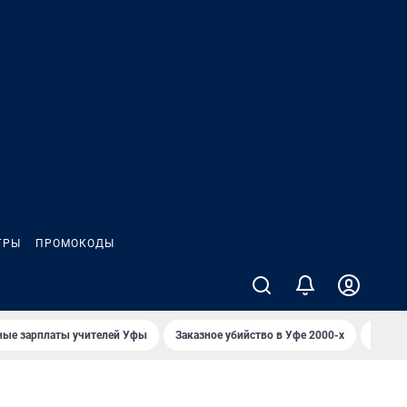
ГРЫ
ПРОМОКОДЫ
ные зарплаты учителей Уфы
Заказное убийство в Уфе 2000-х
Каким