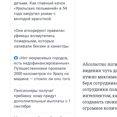
детьми. Как главный качок
«Уральских пельменей» в 54
года закрутил роман с
молодой красоткой
«Они игнорируют правила»:
уфимцы возмутились
пожарными, которые
заливали бензин в канистры
«Нет некрасивых городов,
есть недофинансированные».
Абсолютно логич
Путешественники проехали
видения чуть да
2000 километров по Уралу на
нужно максимал
машине — стоило ли оно того
беря сотрудник
сотрудники пон
Пенсионеры получат
интеллектом, к
прибавку: кому придут
дополнительные выплаты с 1
создавать свои
сентября
огромное колич