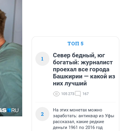
ТОП 5
Север бедный, юг
1
богатый: журналист
проехал все города
Башкирии — какой из
них лучший
105 273
167
На этих монетах можно
2
заработать: антиквар из Уфы
рассказал, какие редкие
деньги 1961 по 2016 год