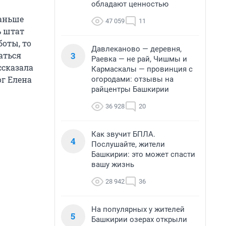
обладают ценностью
раньше
47 059
11
ь штат
боты, то
Давлеканово — деревня,
3
аться
Раевка — не рай, Чишмы и
ссказала
Кармаскалы — провинция с
ог Елена
огородами: отзывы на
райцентры Башкирии
36 928
20
Как звучит БПЛА.
4
Послушайте, жители
Башкирии: это может спасти
вашу жизнь
28 942
36
На популярных у жителей
5
Башкирии озерах открыли