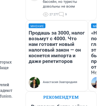
бассейн, но туристы
довольны не всем
27 277
9
МНЕНИЕ
МНЕНИ
Продашь за 3000, налог
«Нико
возьмут с 4000. Что
побед
нам готовит новый
главн
налоговый закон — он
этого
коснется импорта и
бьет 
даже репетиторов
прока
оторых
отзыв
Чаще
Нолан
Анастасия Завгородняя
телей
ладеют
fusion.
РЕКОМЕНДУЕМ