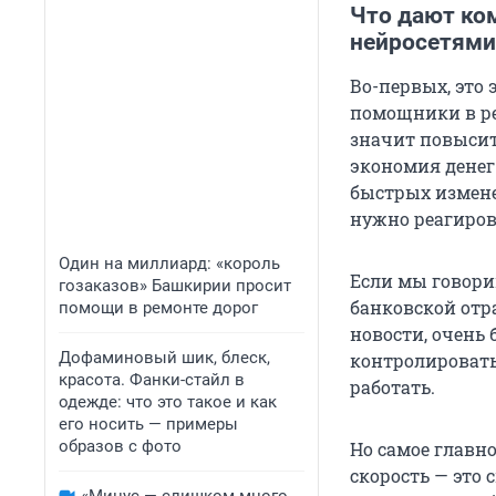
Что дают ко
нейросетями
Во-первых, это
помощники в ре
значит повысит
экономия денег
быстрых измене
нужно реагиров
Один на миллиард: «король
Если мы говори
гозаказов» Башкирии просит
банковской отр
помощи в ремонте дорог
новости, очень 
Дофаминовый шик, блеск,
контролировать 
красота. Фанки-стайл в
работать.
одежде: что это такое и как
его носить — примеры
образов с фото
Но самое главно
скорость — это 