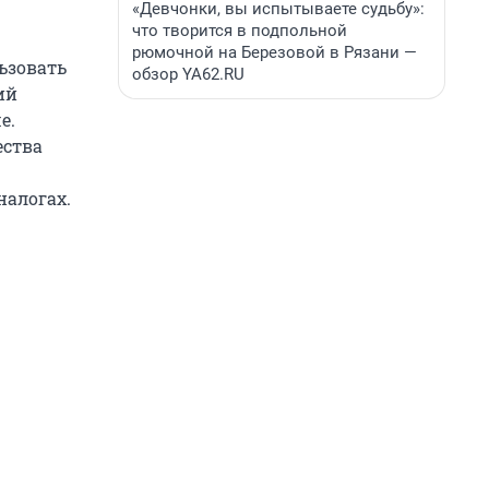
«Девчонки, вы испытываете судьбу»:
что творится в подпольной
рюмочной на Березовой в Рязани —
ьзовать
обзор YA62.RU
ий
е.
ества
налогах.