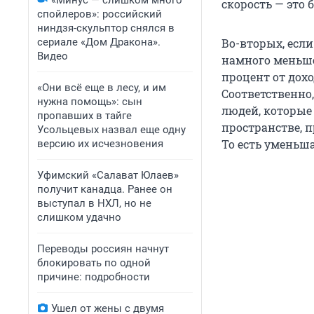
«Минус — слишком много
скорость — это 
спойлеров»: российский
ниндзя-скульптор снялся в
сериале «Дом Дракона».
Во-вторых, есл
Видео
намного меньше
процент от дохо
«Они всё еще в лесу, и им
Соответственно,
нужна помощь»: сын
людей, которы
пропавших в тайге
пространстве, п
Усольцевых назвал еще одну
То есть уменьш
версию их исчезновения
Уфимский «Салават Юлаев»
получит канадца. Ранее он
выступал в НХЛ, но не
слишком удачно
Переводы россиян начнут
блокировать по одной
причине: подробности
Ушел от жены с двумя