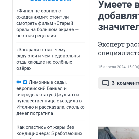
Умеете 
«Финал не совпал с
добавлят
ожиданиями»: стоит ли
смотреть фильм «Старый
значите
орел» на большом экране —
честная рецензия
Эксперт рас
«Загорали стоя»: чему
специалист
радуются и чем недовольны
отдыхающие на солёных
15 апреля 2024, 15:00
озёрах
Лимонные сады,
3
коммент
европейский Байкал и
очередь к статуе Джульетты:
путешественница съездила в
Италию и рассказала, сколько
денег потратила
Как спастись от жары без
кондиционера: 5 работающих