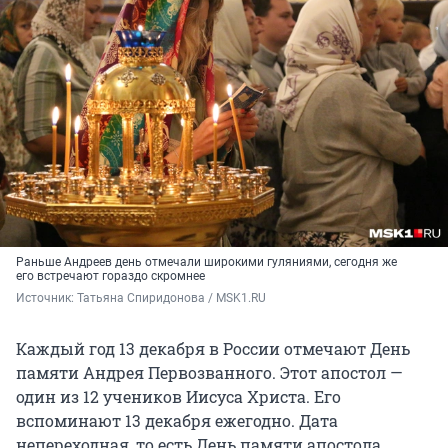
Раньше Андреев день отмечали широкими гуляниями, сегодня же
его встречают гораздо скромнее
Источник: 
Татьяна Спиридонова / MSK1.RU
Каждый год 13 декабря в России отмечают День
памяти Андрея Первозванного. Этот апостол —
один из 12 учеников Иисуса Христа. Его
вспоминают 13 декабря ежегодно. Дата
непереходная, то есть День памяти апостола