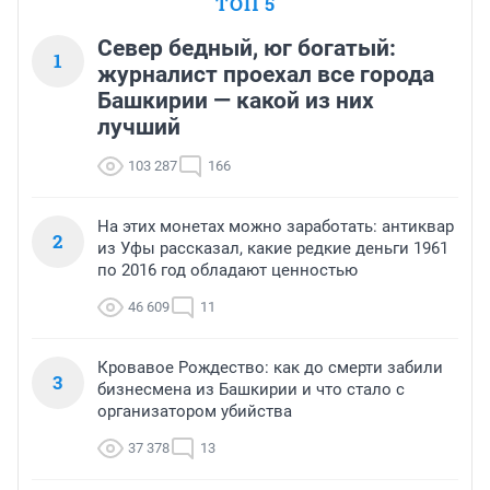
ТОП 5
Север бедный, юг богатый:
1
журналист проехал все города
Башкирии — какой из них
лучший
103 287
166
На этих монетах можно заработать: антиквар
2
из Уфы рассказал, какие редкие деньги 1961
по 2016 год обладают ценностью
46 609
11
Кровавое Рождество: как до смерти забили
3
бизнесмена из Башкирии и что стало с
организатором убийства
37 378
13