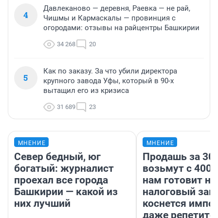
Давлеканово — деревня, Раевка — не рай,
4
Чишмы и Кармаскалы — провинция с
огородами: отзывы на райцентры Башкирии
34 268
20
Как по заказу. За что убили директора
5
крупного завода Уфы, который в 90-х
вытащил его из кризиса
31 689
23
МНЕНИЕ
МНЕНИЕ
Север бедный, юг
Продашь за 300
богатый: журналист
возьмут с 4000
проехал все города
нам готовит н
Башкирии — какой из
налоговый зако
них лучший
коснется импор
даже репетито