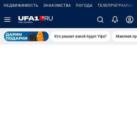
НЕДВИЖИМОСТЬ
ЗНАКОМСТВА
ПОГОДА
ТЕЛЕПРОГРАММА
Кто решает какой будет Уфа?
Мавлиев пр