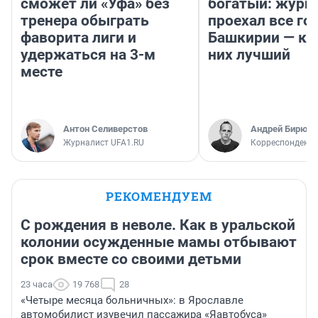
сможет ли «Уфа» без
богатый: журн
тренера обыграть
проехал все го
фаворита лиги и
Башкирии — ка
удержаться на 3-м
них лучший
месте
Антон Селиверстов
Андрей Бирюко
Журналист UFA1.RU
Корреспондент 
РЕКОМЕНДУЕМ
С рождения в неволе. Как в уральской
колонии осужденные мамы отбывают
срок вместе со своими детьми
23 часа
19 768
28
«Четыре месяца больничных»: в Ярославле
автомобилист изувечил пассажира «Яавтобуса»