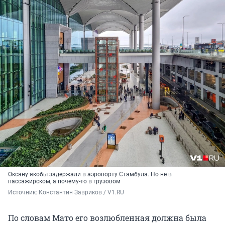
Оксану якобы задержали в аэропорту Стамбула. Но не в
пассажирском, а почему-то в грузовом
Источник: 
Константин Завриков / V1.RU
По словам Мато его возлюбленная должна была