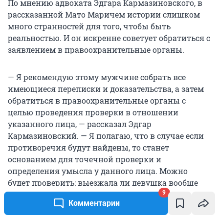
По мнению адвоката Эдгара Кармазиновского, в
рассказанной Мато Маричем истории слишком
много странностей для того, чтобы быть
реальностью. И он искренне советует обратиться с
заявлением в правоохранительные органы.
— Я рекомендую этому мужчине собрать все
имеющиеся переписки и доказательства, а затем
обратиться в правоохранительные органы с
целью проведения проверки в отношении
указанного лица, — рассказал Эдгар
Кармазиновский. — Я полагаю, что в случае если
противоречия будут найдены, то станет
основанием для точечной проверки и
определения умысла у данного лица. Можно
будет проверить: выезжала ли девушка вообще
9
куда-то за границу в тот период, а также
Комментарии
существует ли она на самом деле или является
прикрытием для мошенников. Если же это всё же