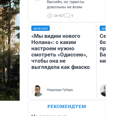
бассейн, но туристы
довольны не всем
26 927
9
МНЕНИЕ
МНЕНИ
«Мы видим нового
Север
Нолана»: с каким
богат
настроем нужно
проех
смотреть «Одиссею»,
Башки
чтобы она не
них л
выглядела как фиаско
Надежда Губарь
РЕКОМЕНДУЕМ