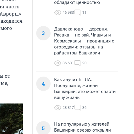
обладают ценностью
ая часть
46 983
11
 Авроры»
находится
амого
Давлеканово — деревня,
3
Раевка — не рай, Чишмы и
Кармаскалы — провинция с
огородами: отзывы на
райцентры Башкирии
36 631
20
ы от
Как звучит БПЛА.
ные,
4
Послушайте, жители
Башкирии: это может спасти
вашу жизнь
28 817
36
На популярных у жителей
5
Башкирии озерах открыли