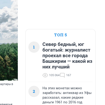
ТОП 5
Север бедный, юг
1
богатый: журналист
проехал все города
Башкирии — какой из
них лучший
105 064
167
вартиры в
На этих монетах можно
2
заработать: антиквар из Уфы
рассказал, какие редкие
деньги 1961 по 2016 год
Зеленая