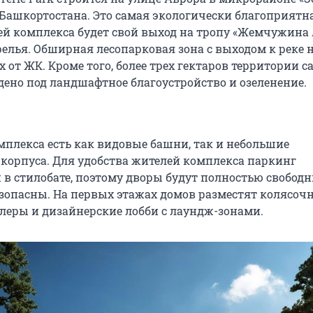
Башкортостана. Это самая экологически благоприятн
лей комплекса будет свой выход на тропу «Жемчужина
елья. Обширная лесопарковая зона с выходом к реке 
ах от ЖК. Кроме того, более трех гектаров территории с
дено под ландшафтное благоустройство и озеленение.
мплекса есть как видовые башни, так и небольшие
корпуса. Для удобства жителей комплекса паркинг
 в стилобате, поэтому дворы будут полностью свободн
езопасны. На первых этажах домов разместят колясоч
леры и дизайнерские лобби с лаундж-зонами.