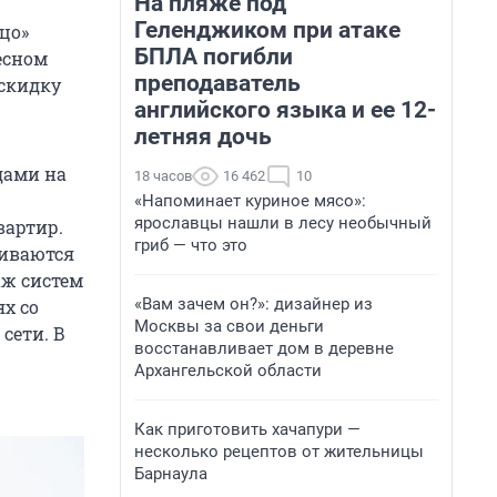
На пляже под
Геленджиком при атаке
цо»
БПЛА погибли
есном
преподаватель
 скидку
английского языка и ее 12-
летняя дочь
дами на
18 часов
16 462
10
«Напоминает куриное мясо»:
ярославцы нашли в лесу необычный
вартир.
гриб — что это
ливаются
аж систем
«Вам зачем он?»: дизайнер из
х со
Москвы за свои деньги
сети. В
восстанавливает дом в деревне
Архангельской области
Как приготовить хачапури —
несколько рецептов от жительницы
Барнаула