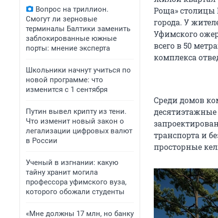
Вопрос на триллион.
Роща» столицы 
Смогут ли зерновые
города. У жите
терминалы Балтики заменить
Уфимского ожер
заблокированные южные
всего в 50 метр
порты: мнение эксперта
комплекса отве
Школьники начнут учиться по
новой программе: что
изменится с 1 сентября
Среди домов ко
десятиэтажные 
Путин вывел крипту из тени.
Что изменит новый закон о
запроектирован
легализации цифровых валют
транспорта и б
в России
просторные кел
Ученый в изгнании: какую
тайну хранит могила
профессора уфимского вуза,
которого обожали студенты
«Мне должны 17 млн, но банку