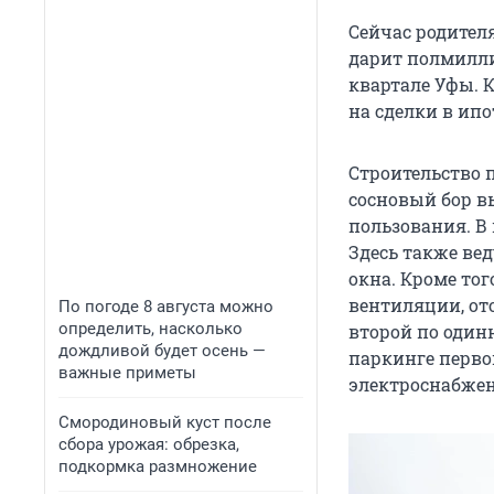
Сейчас родителя
дарит полмилли
квартале Уфы. 
на сделки в ипо
Строительство 
сосновый бор в
пользования. В
Здесь также ве
окна. Кроме то
вентиляции, ото
По погоде 8 августа можно
определить, насколько
второй по один
дождливой будет осень —
паркинге перво
важные приметы
электроснабжен
Смородиновый куст после
сбора урожая: обрезка,
подкормка размножение