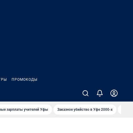
ГРЫ
ПРОМОКОДЫ
ные зарплаты учителей Уфы
Заказное убийство в Уфе 2000-х
Каким