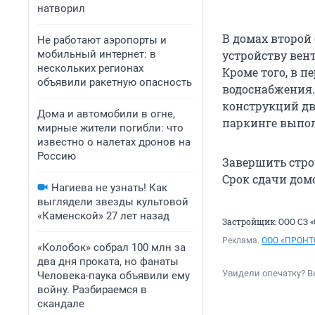
натворил
В домах второй 
Не работают аэропорты и
мобильный интернет: в
устройству вен
нескольких регионах
Кроме того, в 
объявили ракетную опасность
водоснабжения.
конструкций два
Дома и автомобили в огне,
паркинге выпол
мирные жители погибли: что
известно о налетах дронов на
Россию
Завершить строи
Срок сдачи домо
Нагиева не узнать! Как
выглядели звезды культовой
«Каменской» 27 лет назад
Застройщик: ООО СЗ 
Реклама.
ООО «ПРОНТ
«Колобок» собрал 100 млн за
два дня проката, но фанаты
Увидели опечатку? В
Человека-паука объявили ему
войну. Разбираемся в
скандале