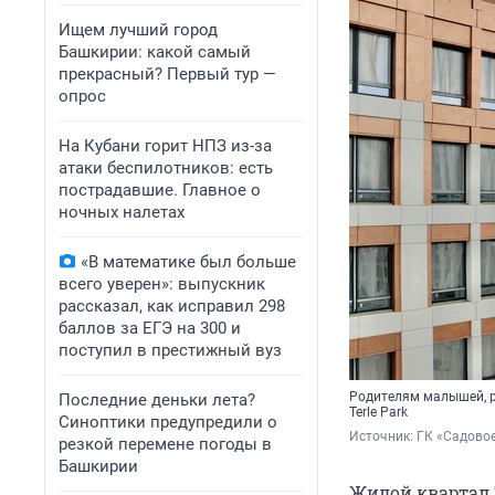
Ищем лучший город
Башкирии: какой самый
прекрасный? Первый тур —
опрос
На Кубани горит НПЗ из-за
атаки беспилотников: есть
пострадавшие. Главное о
ночных налетах
«В математике был больше
всего уверен»: выпускник
рассказал, как исправил 298
баллов за ЕГЭ на 300 и
поступил в престижный вуз
Родителям малышей, р
Последние деньки лета?
Terle Park
Синоптики предупредили о
Источник: 
ГК «Садово
резкой перемене погоды в
Башкирии
Жилой квартал T