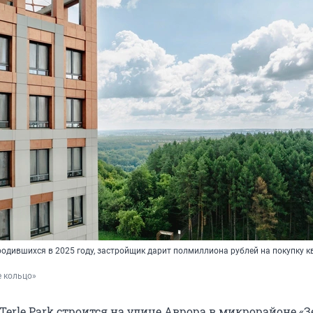
одившихся в 2025 году, застройщик дарит полмиллиона рублей на покупку к
е кольцо»
erle Park строится на улице Аврора в микрорайоне «