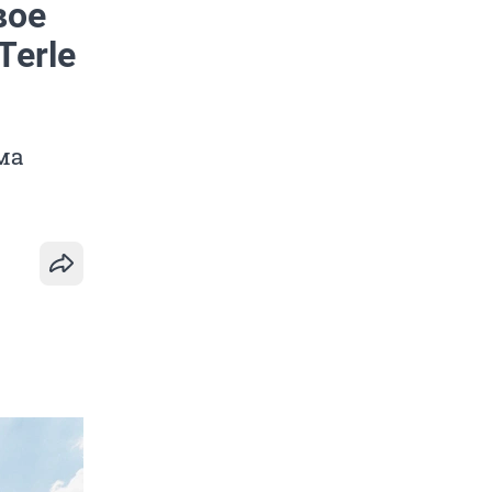
вое
Terle
ма