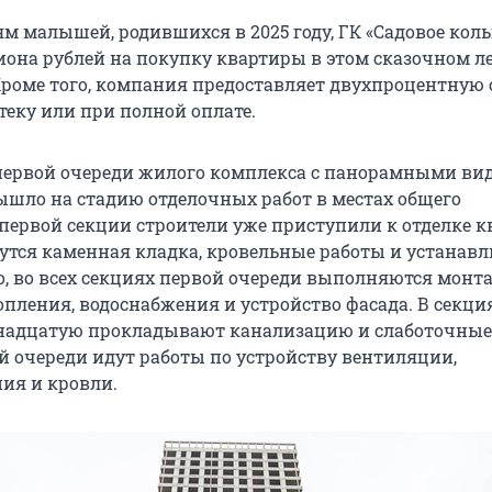
м малышей, родившихся в 2025 году, ГК «Садовое коль
она рублей на покупку квартиры в этом сказочном л
Кроме того, компания предоставляет двухпроцентную
теку или при полной оплате.
первой очереди жилого комплекса с панорамными ви
ышло на стадию отделочных работ в местах общего
 первой секции строители уже приступили к отделке к
дутся каменная кладка, кровельные работы и устанав
го, во всех секциях первой очереди выполняются монт
пления, водоснабжения и устройство фасада. В секция
надцатую прокладывают канализацию и слаботочные 
й очереди идут работы по устройству вентиляции,
ия и кровли.