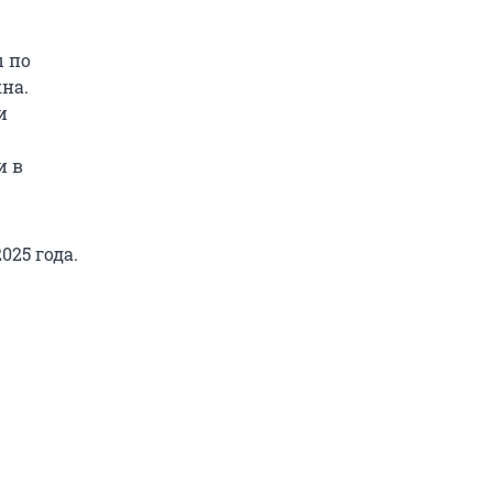
ы по
на.
и
и в
025 года.