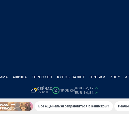
АММА
АФИША
ГОРОСКОП
КУРСЫ ВАЛЮТ
ПРОБКИ
ZODY
И
USD 82,17
СЕЙЧАС
2
ПРОБКИ
+24°C
EUR 94,84
Все еще нельзя заправляться в канистры?
Реаль