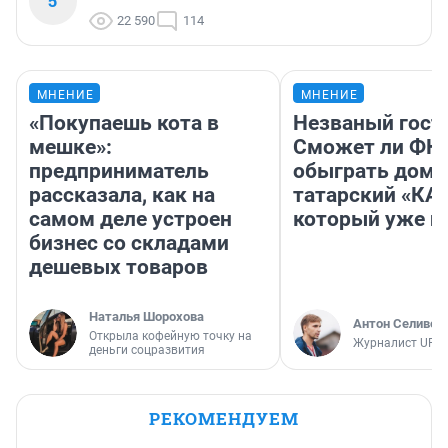
5
22 590
114
МНЕНИЕ
МНЕНИЕ
«Покупаешь кота в
Незваный гост
мешке»:
Сможет ли ФК 
предприниматель
обыграть дома
рассказала, как на
татарский «КА
самом деле устроен
который уже не
бизнес со складами
дешевых товаров
Наталья Шорохова
Антон Селивер
Открыла кофейную точку на
Журналист UFA1
деньги соцразвития
РЕКОМЕНДУЕМ