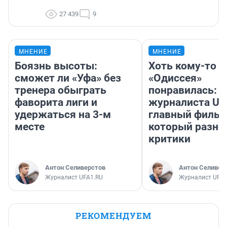
27 439
9
МНЕНИЕ
МНЕНИЕ
Боязнь высоты:
Хоть кому-то
сможет ли «Уфа» без
«Одиссея»
тренера обыграть
понравилась: 
фаворита лиги и
журналиста UF
удержаться на 3-м
главный фильм
месте
который разно
критики
Антон Селиверстов
Антон Селивер
Журналист UFA1.RU
Журналист UFA1
РЕКОМЕНДУЕМ