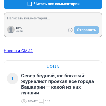
Читать все комментарии
дизайнером, а архитектор может быть и дизайнером, 
и художником, и скульптором, и модельером, и 
певцом и т. д. Богема потому что.
Гость
Отправить
Войти
Новости СМИ2
ТОП 5
Север бедный, юг богатый:
1
журналист проехал все города
Башкирии — какой из них
лучший
105 426
167