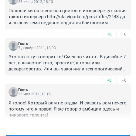
26 июня 2012, 18:13
Полосочки на стене соч.цветов в интерьере тут копия 
такого интерьера http://ufa.vigoda.ru/prev/offer/2143 да 
и сырная тема недавно поднятая британским 
дизайнером не нова
+0
–0
Гость
7 декабря 2011, 18:03
Это кто ж тут говорит-то! Смешно читать! В дизайне 7 
лет, в качестве кого, простите, шторы или 
декораторство. Или вы закончили технологический? 
Смех какой-то! Судить архитектора может только 
+0
–0
архитектор, да и то не всегда. Остальным просто 
реально недоступно, хотябы потому что на 
Гость
архитектуру поступают только сверходаренные люди. 
23 мая 2011, 13:16
Уважаемому Кириллу не стоит обращать внимание на 
Я голос! Который вам не отдам. И сказать вам нечего, 
жалкое тявканье, а смело идти вперед, так как этот 
потому ,что я права! Я же говорю амбиции здесь и 
интерьер соответствует уровню журнала AD. А мнения 
никакого таланта!
начинающих семилеток или тех кто вчера вязал 
носок, а сегодня вдруг возомнил что он дизайнер, не 
+0
–0
должно вас волновать. Собака лает, а караван идет. 
Запомните - дизайнер может быть только 