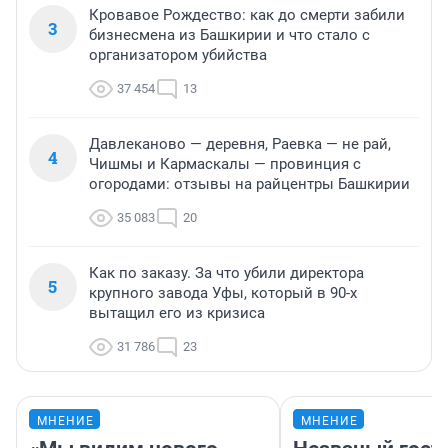
Кровавое Рождество: как до смерти забили
3
бизнесмена из Башкирии и что стало с
организатором убийства
37 454
13
Давлеканово — деревня, Раевка — не рай,
4
Чишмы и Кармаскалы — провинция с
огородами: отзывы на райцентры Башкирии
35 083
20
Как по заказу. За что убили директора
5
крупного завода Уфы, который в 90-х
вытащил его из кризиса
31 786
23
МНЕНИЕ
МНЕНИЕ