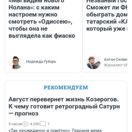
«Мы видим нового
Незваный гост
Нолана»: с каким
Сможет ли ФК 
настроем нужно
обыграть дома
смотреть «Одиссею»,
татарский «КА
чтобы она не
который уже не
выглядела как фиаско
Антон Селивер
Надежда Губарь
Журналист UFA1
РЕКОМЕНДУЕМ
Август перевернет жизнь Козерогов.
К чему готовит ретроградный Сатурн
— прогноз
5 часов
4 250
1
«Так неожиданно и приятно». Героиня мема