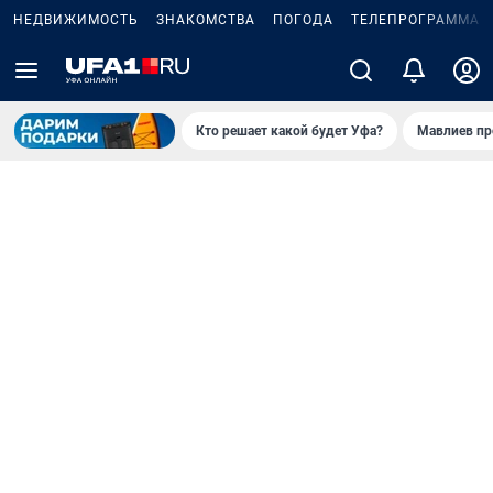
НЕДВИЖИМОСТЬ
ЗНАКОМСТВА
ПОГОДА
ТЕЛЕПРОГРАММА
Кто решает какой будет Уфа?
Мавлиев пр