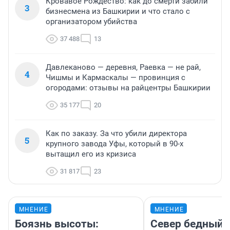
Кровавое Рождество: как до смерти забили
3
бизнесмена из Башкирии и что стало с
организатором убийства
37 488
13
Давлеканово — деревня, Раевка — не рай,
4
Чишмы и Кармаскалы — провинция с
огородами: отзывы на райцентры Башкирии
35 177
20
Как по заказу. За что убили директора
5
крупного завода Уфы, который в 90-х
вытащил его из кризиса
31 817
23
МНЕНИЕ
МНЕНИЕ
Боязнь высоты:
Север бедный,