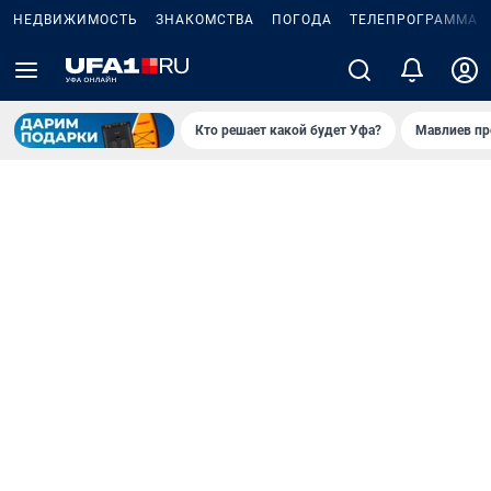
НЕДВИЖИМОСТЬ
ЗНАКОМСТВА
ПОГОДА
ТЕЛЕПРОГРАММА
Кто решает какой будет Уфа?
Мавлиев пр