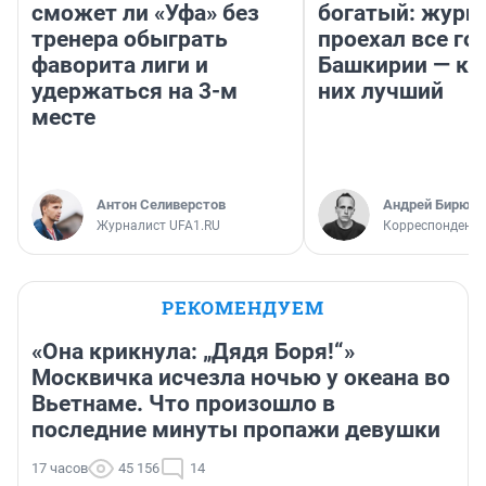
сможет ли «Уфа» без
богатый: журн
тренера обыграть
проехал все го
фаворита лиги и
Башкирии — ка
удержаться на 3-м
них лучший
месте
Антон Селиверстов
Андрей Бирюко
Журналист UFA1.RU
Корреспондент 
РЕКОМЕНДУЕМ
«Она крикнула: „Дядя Боря!“»
Москвичка исчезла ночью у океана во
Вьетнаме. Что произошло в
последние минуты пропажи девушки
17 часов
45 156
14