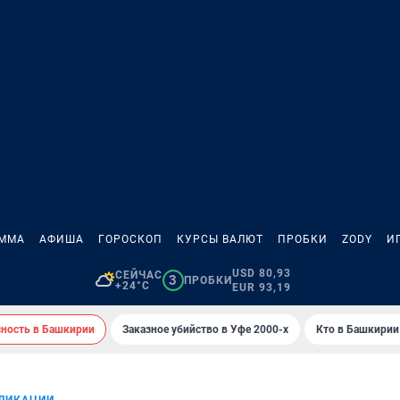
АММА
АФИША
ГОРОСКОП
КУРСЫ ВАЛЮТ
ПРОБКИ
ZODY
И
USD 80,93
СЕЙЧАС
3
ПРОБКИ
+24°C
EUR 93,19
сность в Башкирии
Заказное убийство в Уфе 2000-х
Кто в Башкирии 