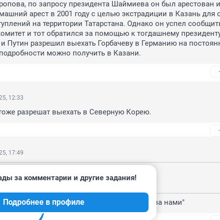
опова, по запросу президента Шаймиева он был арестован и
ашний арест в 2001 году с целью экстрадиции в Казань для с
туплений на территории Татарстана. Однако он успел сообщить
омитет и тот обратился за помощью к тогдашнему президент
и Путин разрешил выехать Горбачеву в Германию на постоянн
подробности можно получить в Казани.
5, 12:33
 тоже разрешат выехать в Северную Корею.
5, 17:49
025, 12:33
ады за комментарии и другие задания!
у тоже разрешат выехать в Северную Корею.
Подробнее в профиле
онники так и говорят: "Победа будет далеко за нами"