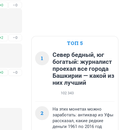
+0
–0
+2
–0
ТОП 5
Север бедный, юг
1
богатый: журналист
проехал все города
+0
–0
Башкирии — какой из
них лучший
102 343
На этих монетах можно
2
заработать: антиквар из Уфы
рассказал, какие редкие
деньги 1961 по 2016 год