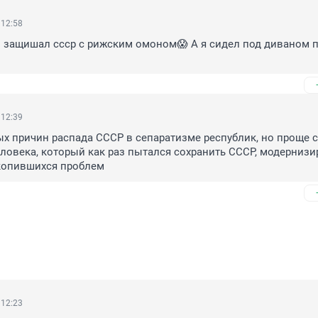
 12:58
защишал ссср с рижским омоном😱 А я сидел под диваном п
 12:39
х причин распада СССР в сепаратизме республик, но проще с
еловека, который как раз пытался сохранить СССР, модернизи
копившихся проблем
 12:23