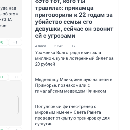
«Это тот, кого ты
 
травила»: прикамца
уда над 
приговорили к 22 годам за
 об этом 
у США 
убийство семьи его
ое 
девушки, сейчас он звонит
ей с угрозами
+0
–1
4 часа
5 545
17
Уроженка Волгограда выиграла
миллион, купив лотерейный билет за
20 рублей
+1
–0
Медведицу Майю, жившую на цепи в
Приморье, познакомили с
гималайским медведем Фиником
Популярный фитнес-тренер с
мировым именем Света Ракета
проведет открытую тренировку для
сургутян