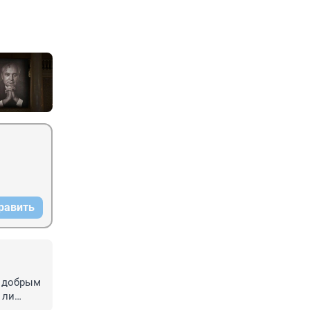
равить
 добрым 
д ли…