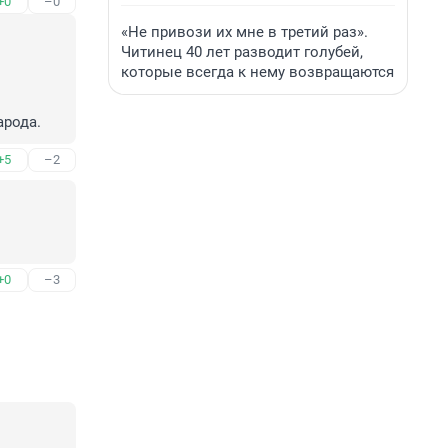
+0
–0
«Не привози их мне в третий раз».
Читинец 40 лет разводит голубей,
которые всегда к нему возвращаются
арода.
+5
–2
+0
–3