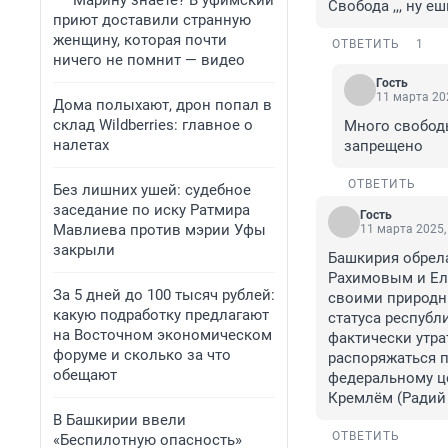
Марину знаете? В уфимский
Свобода ,,, ну е
приют доставили странную
женщину, которая почти
ОТВЕТИТЬ
1
ничего не помнит — видео
Гость
11 марта 202
Дома полыхают, дрон попал в
склад Wildberries: главное о
Много свобод
налетах
запрещено
ОТВЕТИТЬ
Без лишних ушей: судебное
заседание по иску Ратмира
Гость
Мавлиева против мэрии Уфы
11 марта 2025,
закрыли
Башкирия обрела
Рахимовым и Ел
За 5 дней до 100 тысяч рублей:
своими природны
какую подработку предлагают
статуса республ
на Восточном экономическом
фактически утра
форуме и сколько за что
распоряжаться п
обещают
федеральному цен
Кремлём (Радий 
В Башкирии ввели
ОТВЕТИТЬ
«Беспилотную опасность»