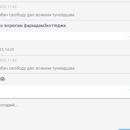
025, 11:43
орбач свободу дал всяким тунеядцам.
но ворюгам фархадам3коттеджа.
5, 14:25
025, 11:43
орбач свободу дал всяким тунеядцам.
😱