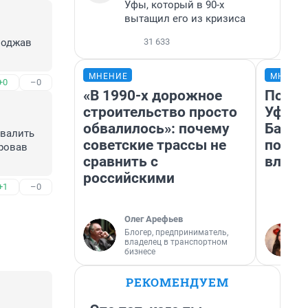
Уфы, который в 90-х
вытащил его из кризиса
31 633
оджав 
МНЕНИЕ
МНЕНИ
+0
–0
«В 1990-х дорожное
Почем
строительство просто
Уфы: 
обвалилось»: почему
Башки
валить 
советские трассы не
побыв
ровав 
сравнить с
влюби
российскими
+1
–0
Олег Арефьев
Блогер, предприниматель,
владелец в транспортном
бизнесе
РЕКОМЕНДУЕМ