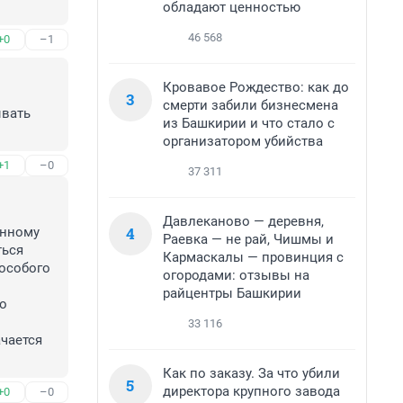
обладают ценностью
46 568
+0
–1
Кровавое Рождество: как до
3
смерти забили бизнесмена
вать 
из Башкирии и что стало с
организатором убийства
+1
–0
37 311
Давлеканово — деревня,
4
нному 
Раевка — не рай, Чишмы и
ься 
Кармаскалы — провинция с
собого 
огородами: отзывы на
райцентры Башкирии
о 
33 116
чается 
Как по заказу. За что убили
5
директора крупного завода
+0
–0