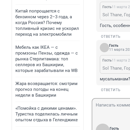
Гость
11 марта 2
Китай попрощается с
Sol Thane, Г
бензином через 2–3 года, а
когда Россия? Почему
Гость, особен
топливный кризис не ускорил
переход на электромобили
ОТВЕТИТЬ
Гость
Мебель как IKEA — с
11 марта 202
промзоны Пензы, одежда — с
рынка Стерлитамака: топ
Гость
11 марта 2
селлеров из Башкирии,
Sol Thane, Г
которые зарабатывали на WB
мусальманам?
Жара возвращается: смотрим
прогноз погоды на конец
ОТВЕТИТЬ
недели в Башкирии
«Помойка с дикими ценами».
Туристка поделилась личным
опытом отдыха в Геленджике
Гость