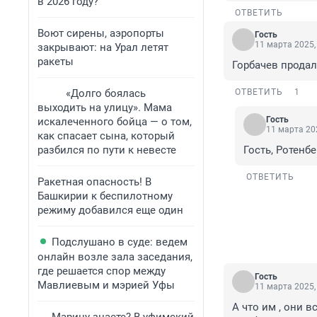
в 2026 году?
ОТВЕТИТЬ
Воют сирены, аэропорты
Гость
11 марта 2025,
закрывают: на Урал летят
ракеты
Горбачев продал 
«Долго боялась
ОТВЕТИТЬ
1
выходить на улицу». Мама
Гость
искалеченного бойца — о том,
11 марта 202
как спасает сына, который
разбился по пути к невесте
Гость, Ротенб
ОТВЕТИТЬ
Ракетная опасность! В
Башкирии к беспилотному
режиму добавился еще один
Подслушано в суде: ведем
онлайн возле зала заседания,
где решается спор между
Гость
Мавлиевым и мэрией Уфы
11 марта 2025,
А что им , они вс