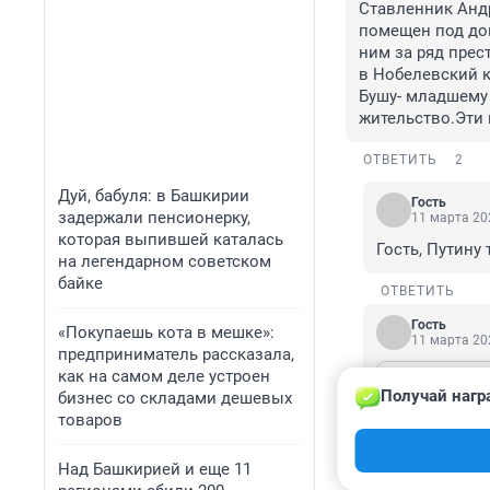
Ставленник Андр
помещен под дом
ним за ряд прес
в Нобелевский к
Бушу- младшему 
жительство.Эти 
ОТВЕТИТЬ
2
Дуй, бабуля: в Башкирии
Гость
задержали пенсионерку,
11 марта 202
которая выпившей каталась
Гость, Путину
на легендарном советском
байке
ОТВЕТИТЬ
Гость
«Покупаешь кота в мешке»:
11 марта 202
предприниматель рассказала,
как на самом деле устроен
Гость
11 марта 2
Получай нагр
бизнес со складами дешевых
Гость, Путин
товаров
ОН и его стор
Над Башкирией и еще 11