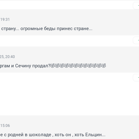
 19:31
страну... огромные беды принес стране...
5, 20:40
ергам и Сечину продал?🤣🤣🤣🤣🤣🤣🤣🤣🤣🤣🤣🤣
 15:06
е с родней в шоколаде , хоть он , хоть Ельцин...
