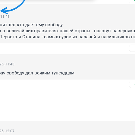
 11:41
ит тех, кто дает ему свободу.

 о величайших правителях нашей страны - назовут наверняка 
 Первого и Сталина - самых суровых палачей и насильников н
5, 11:43
рбач свободу дал всяким тунеядцам.
5, 12:07