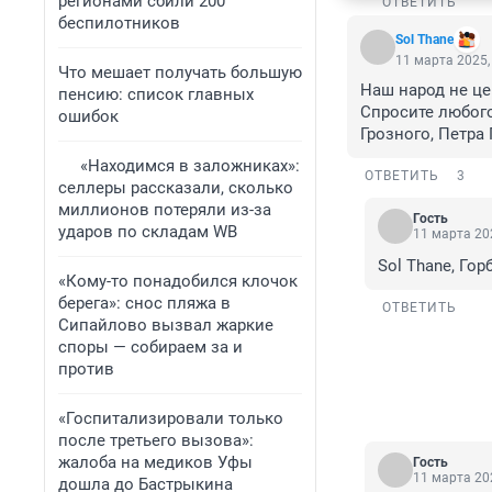
регионами сбили 200
ОТВЕТИТЬ
беспилотников
Sol Thane
11 марта 2025,
Что мешает получать большую
Наш народ не цен
пенсию: список главных
Спросите любого
ошибок
Грозного, Петра
«Находимся в заложниках»:
ОТВЕТИТЬ
3
селлеры рассказали, сколько
миллионов потеряли из-за
Гость
ударов по складам WB
11 марта 202
Sol Thane, Го
«Кому-то понадобился клочок
берега»: снос пляжа в
ОТВЕТИТЬ
Сипайлово вызвал жаркие
споры — собираем за и
против
«Госпитализировали только
после третьего вызова»:
жалоба на медиков Уфы
Гость
11 марта 202
дошла до Бастрыкина