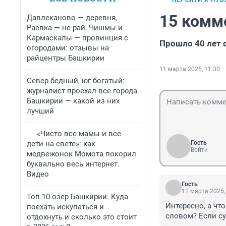
ПЕРЕЙТИ К ПУ
15 комм
Давлеканово — деревня,
Раевка — не рай, Чишмы и
Кармаскалы — провинция с
Прошло 40 лет 
огородами: отзывы на
райцентры Башкирии
11 марта 2025, 11:30
Север бедный, юг богатый:
журналист проехал все города
Башкирии — какой из них
лучший
«Чисто все мамы и все
дети на свете»: как
Гость
Войти
медвежонок Момота покорил
буквально весь интернет.
Видео
Гость
11 марта 2025,
Топ-10 озер Башкирии. Куда
Интересно, а чт
поехать искупаться и
словом? Если суд
отдохнуть и сколько это стоит