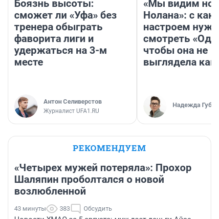
Боязнь высоты:
«Мы видим нов
сможет ли «Уфа» без
Нолана»: с как
тренера обыграть
настроем нужн
фаворита лиги и
смотреть «Оди
удержаться на 3-м
чтобы она не
месте
выглядела как
Антон Селиверстов
Надежда Губар
Журналист UFA1.RU
РЕКОМЕНДУЕМ
«Четырех мужей потеряла»: Прохор
Шаляпин проболтался о новой
возлюбленной
43 минуты
383
Обсудить