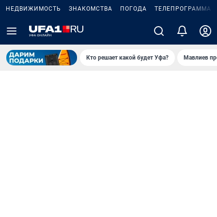
НЕДВИЖИМОСТЬ
ЗНАКОМСТВА
ПОГОДА
ТЕЛЕПРОГРАММА
Кто решает какой будет Уфа?
Мавлиев пр