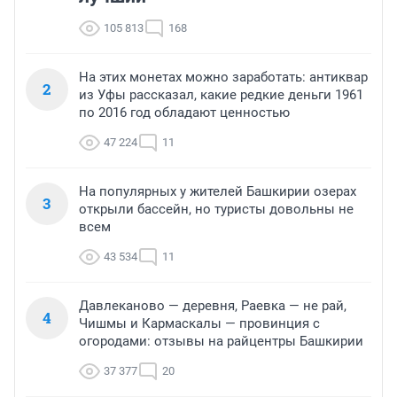
105 813
168
На этих монетах можно заработать: антиквар
2
из Уфы рассказал, какие редкие деньги 1961
по 2016 год обладают ценностью
47 224
11
На популярных у жителей Башкирии озерах
3
открыли бассейн, но туристы довольны не
всем
43 534
11
Давлеканово — деревня, Раевка — не рай,
4
Чишмы и Кармаскалы — провинция с
огородами: отзывы на райцентры Башкирии
37 377
20