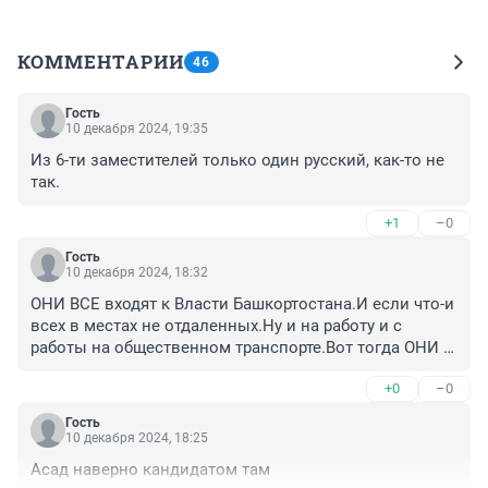
КОММЕНТАРИИ
46
Гость
10 декабря 2024, 19:35
Из 6-ти заместителей только один русский, как-то не 
так.
+1
–0
Гость
10 декабря 2024, 18:32
ОНИ ВСЕ входят к Власти Башкортостана.И если что-и 
всех в местах не отдаленных.Ну и на работу и с 
работы на общественном транспорте.Вот тогда ОНИ 
САМИ и Их будут знать жители Башкортостана и 
+0
–0
здороваться уступая место в автобусах и в 
трамваях.И особенно вон -в дни "собрания"Толкачеву 
Гость
и если что может и Качкаеву.А при у Хабирове-все 
10 декабря 2024, 18:25
молодые мужики.
Асад наверно кандидатом там