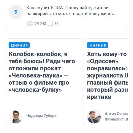
Как звучит БПЛА. Послушайте, жители
5
Башкирии: это может спасти вашу жизнь
29 243
36
МНЕНИЕ
МНЕНИЕ
Колобок-колобок, я
Хоть кому-то
тебя боюсь! Ради чего
«Одиссея»
отложили прокат
понравилась: 
«Человека-паука» —
журналиста UF
отзыв о фильме про
главный фильм
«человека-булку»
который разно
критики
Антон Селивер
Надежда Губарь
Журналист UFA1