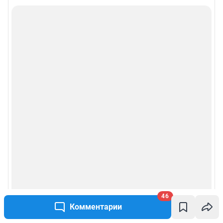
Политика использования cookies
Рекомендательные системы
Политика конфиденциальности и обработки персональных данных и
правила использования сайта
Пользовательское соглашение сервиса «Подписка без баннерной
рекламы»
© ООО «Сеть городских порталов»
© ООО «Интернет Технологии»
46
Комментарии