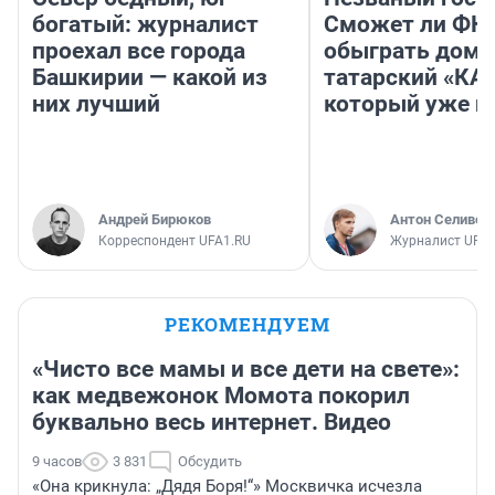
богатый: журналист
Сможет ли ФК 
проехал все города
обыграть дома
Башкирии — какой из
татарский «КА
них лучший
который уже не
Андрей Бирюков
Антон Селивер
Корреспондент UFA1.RU
Журналист UFA1
РЕКОМЕНДУЕМ
«Чисто все мамы и все дети на свете»:
как медвежонок Момота покорил
буквально весь интернет. Видео
9 часов
3 831
Обсудить
«Она крикнула: „Дядя Боря!“» Москвичка исчезла