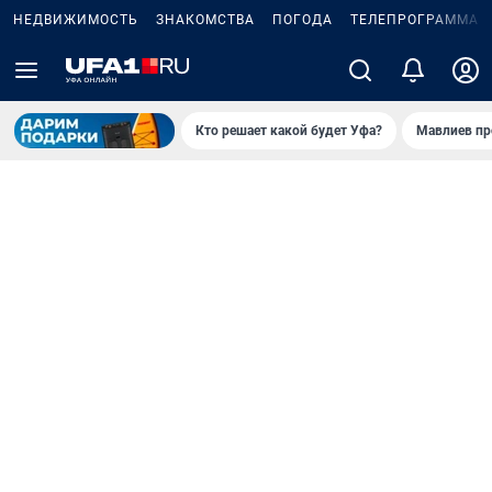
НЕДВИЖИМОСТЬ
ЗНАКОМСТВА
ПОГОДА
ТЕЛЕПРОГРАММА
Кто решает какой будет Уфа?
Мавлиев пр