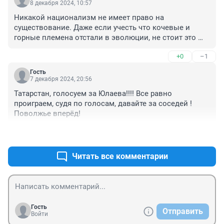
Урале существовал такой беспокойный регион, такой 
8 декабря 2024, 10:57
народ, соответственно, царские власти не могли в 
Никакой национализм не имеет право на 
полной мере проводить здесь ту политику, которая 
существование. Даже если учесть что кочевые и 
проводилась по всей стране. Здесь не было 
горные племена отстали в эволюции, не стоит это 
крепостного права, башкиры оставались 
подчёркивать. Нужно помочь им преодалеть разрыв.

вотчинниками, хозяевами своей земли. Здесь 
+0
–1
Именно такая политика была в СССР.
горнозаводская и крестьянская колонизация, 
административное проникновение не имели тех 
Гость
7 декабря 2024, 20:56
темпов, которые были в других регионах России. Я бы 
сказал так, что именно башкирские восстания не 
Татарстан, голосуем за Юлаева!!!! Все равно 
дали проводить активную ассимиляторскую политику 
проиграем, судя по голосам, давайте за соседей ! 
в Поволжье. Писатель Алексей Иванов в одном из 
Поволжье вперёд!
интервью метко подметил, что «борьба башкир не 
позволила России превратиться в колониальную 
+5
–2
империю».
Читать все комментарии
Гость
Отправить
Войти