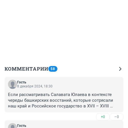
КОММЕНТАРИИ
58
Гость
8 декабря 2024, 18:30
Если рассматривать Салавата Юлаева в контексте 
череды башкирских восстаний, которые сотрясали 
наш край и Российское государство в XVII – XVIII 
веках, то надо сказать о значении самих этих 
+0
–0
движений. Они повлияли не только на историю 
Башкирии, но и на всю историю России. Поскольку на 
Гость