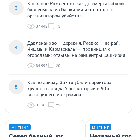
Кровавое Рождество: как до смерти забили
3
бизнесмена из Башкирии и что стало с
организатором убийства
37 442
13
Давлеканово — деревня, Раевка — не рай,
4
Чишмы и Кармаскалы — провинция с
огородами: отзывы на райцентры Башкирии
34 995
20
Как по заказу. За что убили директора
5
крупного завода Уфы, который в 90-х
вытащил его из кризиса
31 765
23
МНЕНИЕ
МНЕНИЕ
Север бедный, юг
Незваный гост