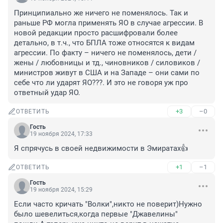
Принципиально же ничего не поменялось. Так и 
раньше РФ могла применять ЯО в случае агрессии. В 
новой редакции просто расшифровали более 
детально, в т.ч., что БПЛА тоже относятся к видам 
агрессии. По факту – ничего не поменялось, дети / 
жены / любовницы и тд., чиновников / силовиков / 
министров живут в США и на Западе – они сами по 
себе что ли ударят ЯО???. И это не говоря уж про 
ответный удар ЯО.
+3
–0
ОТВЕТИТЬ
Гость
19 ноября 2024, 17:33
Я спрячусь в своей недвижимости в Эмиратах👍
+1
–1
ОТВЕТИТЬ
Гость
19 ноября 2024, 15:29
Если часто кричать "Волки",никто не поверит)Нужно 
было шевелиться,когда первые "Джавелины" 