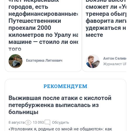
городов, есть
сможет ли «Уфа
недофинансированные».
тренера обыгр
Путешественники
фаворита лиги 
проехали 2000
удержаться на
километров по Уралу на
месте
машине — стоило ли оно
того
Антон Селивер
Екатерина Литкевич
Журналист UFA1
РЕКОМЕНДУЕМ
Выжившая после атаки с кислотой
петербурженка выписалась из
больницы
8 августа
13 093
Обсудить
«Уголовник я, родные со мной не общаются»: как