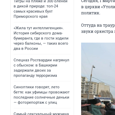
Сегодня, 1 март
Тигры на пляже и 300 оленей
в дикой природе: топ-24
в церкви «Утол
самых красивых бухт
политик.
Приморского края
Оттуда на траур
«Жила тут интеллигенция».
звуки оркестра 
История сибирского дома-
бумеранга, где в гости ходили
через балконы, — таких всего
два в России
Спецназ Росгвардии нагрянул
с обыском: в Башкирии
задержали двоих за
пропаганду терроризма
Синоптики говорят, лето
бетте: как уфимцы провожают
последние солнечные деньки
— фоторепортаж с улиц
Самый сексуальный мужчина