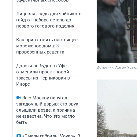
эффективных способов
Лицевая гладь для чайников:
гайд от набора петель до
первого готового изделия
Как приготовить настоящее
мороженое дома: 3
проверенных рецепта
Дороги не будет: в Уфе
Источник: 
Артем Устю
отменили проект новой
трассы из Черниковки в
Инорс
Всю Москву напугал
загадочный взрыв: его звук
слышали везде, а причина
неизвестна. Что это могло
быть
«Смели гибриды Voyah». В