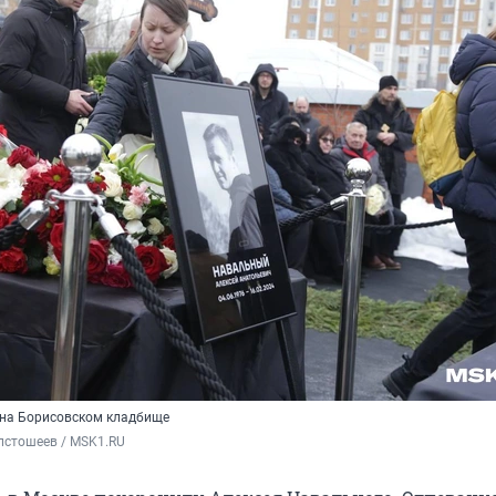
 на Борисовском кладбище
лстошеев / MSK1.RU