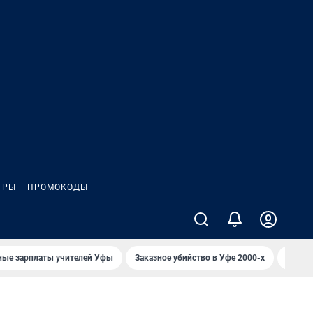
ГРЫ
ПРОМОКОДЫ
ные зарплаты учителей Уфы
Заказное убийство в Уфе 2000-х
Каким