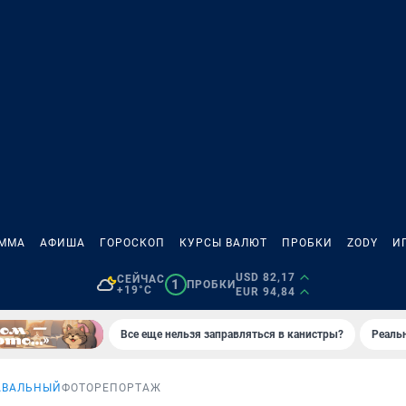
АММА
АФИША
ГОРОСКОП
КУРСЫ ВАЛЮТ
ПРОБКИ
ZODY
И
USD 82,17
СЕЙЧАС
1
ПРОБКИ
+19°C
EUR 94,84
Все еще нельзя заправляться в канистры?
Реаль
АВАЛЬНЫЙ
ФОТОРЕПОРТАЖ