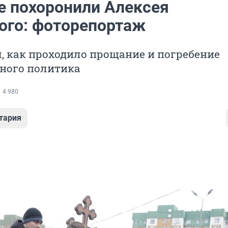
е похоронили Алексея
ого: фоторепортаж
 как проходило прощание и погребение
ного политика
4 980
тария