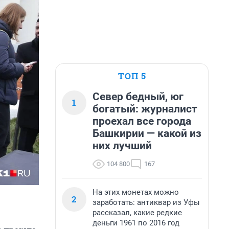
ТОП 5
Север бедный, юг
1
богатый: журналист
проехал все города
Башкирии — какой из
них лучший
104 800
167
На этих монетах можно
2
заработать: антиквар из Уфы
рассказал, какие редкие
деньги 1961 по 2016 год