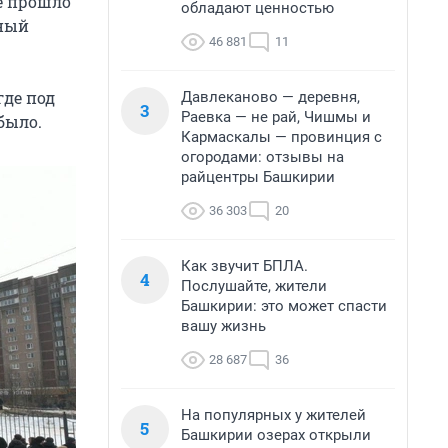
ие прошло
обладают ценностью
нный
46 881
11
где под
Давлеканово — деревня,
3
Раевка — не рай, Чишмы и
было.
Кармаскалы — провинция с
огородами: отзывы на
райцентры Башкирии
36 303
20
Как звучит БПЛА.
4
Послушайте, жители
Башкирии: это может спасти
вашу жизнь
28 687
36
На популярных у жителей
5
Башкирии озерах открыли