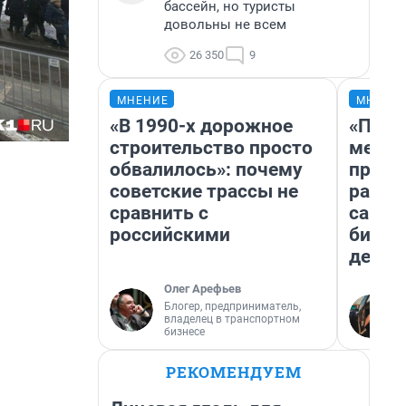
бассейн, но туристы
довольны не всем
26 350
9
МНЕНИЕ
МНЕНИ
«В 1990-х дорожное
«Поку
строительство просто
мешке
обвалилось»: почему
предп
советские трассы не
расска
сравнить с
самом
российскими
бизне
дешев
Олег Арефьев
Блогер, предприниматель,
владелец в транспортном
бизнесе
РЕКОМЕНДУЕМ