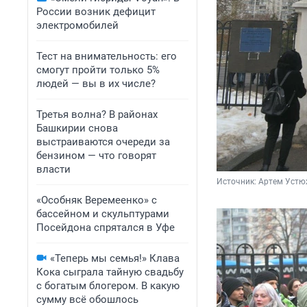
России возник дефицит
электромобилей
Тест на внимательность: его
смогут пройти только 5%
людей — вы в их числе?
Третья волна? В районах
Башкирии снова
выстраиваются очереди за
бензином — что говорят
власти
Источник: 
Артем Устю
«Особняк Веремеенко» с
бассейном и скульптурами
Посейдона спрятался в Уфе
«Теперь мы семья!» Клава
Кока сыграла тайную свадьбу
с богатым блогером. В какую
сумму всё обошлось