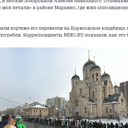
а, в Москве похоронили Алексея Навального. Отпеван
и моя печали» в районе Марьино, где жил оппозицио
ном кортеже его перевезли на Борисовское кладбище, 
погребли. Корреспонденты MSK1.RU показали, как это 