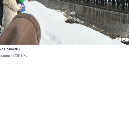
моя печали»
жанин / MSK1.RU