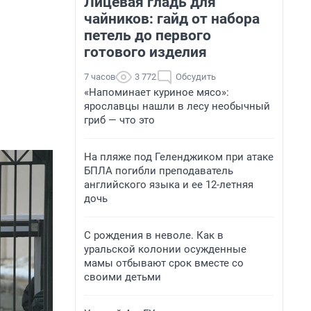
Лицевая гладь для
чайников: гайд от набора
петель до первого
готового изделия
7 часов
3 772
Обсудить
«Напоминает куриное мясо»:
ярославцы нашли в лесу необычный
гриб — что это
На пляже под Геленджиком при атаке
БПЛА погибли преподаватель
английского языка и ее 12-летняя
дочь
С рождения в неволе. Как в
уральской колонии осужденные
мамы отбывают срок вместе со
своими детьми