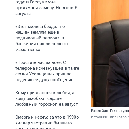
году: в Госдуме уже
придумали замену. Новости 6
августа
«Этот малыш бродил по
нашим землям ещё в
ледниковый период»: в
Башкирии нашли челюсть
мамонтенка
«Простите нас за всё». С
телефона исчезнувшей в тайге
семьи Усольцевых пришло
леденящее душу сообщение
Кому признаются в любви, а
кому разобьют сердце:
любовный гороскоп на август
Ранее Олег Голов рук
Смерть и нефть: за что в 1990-х
Источник: 
Олег Голов 
киллер застрелил бывшего
замдиректора Ново-