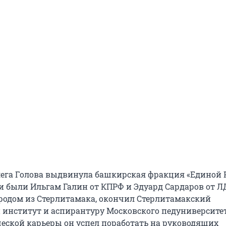
ега Голова выдвинула башкирская фракция «Единой Р
и были Ильгам Галин от КПРФ и Эдуард Сардаров от Л
родом из Стерлитамака, окончил Стерлитамакский
 институт и аспирантуру Московского педуниверситет
еской карьеры он успел поработать на руководящих