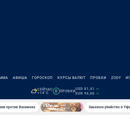
АММА
АФИША
ГОРОСКОП
КУРСЫ ВАЛЮТ
ПРОБКИ
ZODY
И
USD 81,41
СЕЙЧАС
0
ПРОБКИ
+14°C
EUR 94,06
иев против Васимова
Заказное убийство в Уфе