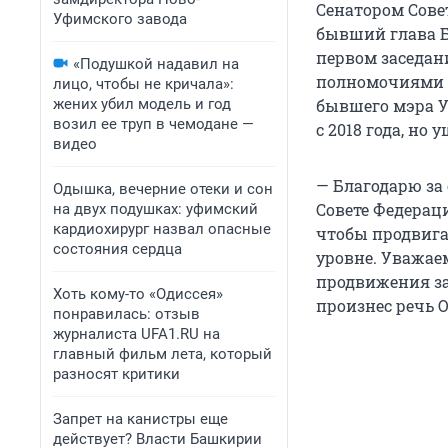
Сенатором Сове
Уфимского завода
бывший глава Б
первом заседан
«Подушкой надавил на
полномочиями б
лицо, чтобы не кричала»:
жених убил модель и год
бывшего мэра У
возил ее труп в чемодане —
с 2018 года, но 
видео
— Благодарю за
Одышка, вечерние отеки и сон
Совете Федерац
на двух подушках: уфимский
кардиохирург назвал опасные
чтобы продвига
состояния сердца
уровне. Уважае
продвижения за
Хоть кому-то «Одиссея»
произнес речь О
понравилась: отзыв
журналиста UFA1.RU на
главный фильм лета, который
разносят критики
Запрет на канистры еще
действует? Власти Башкирии