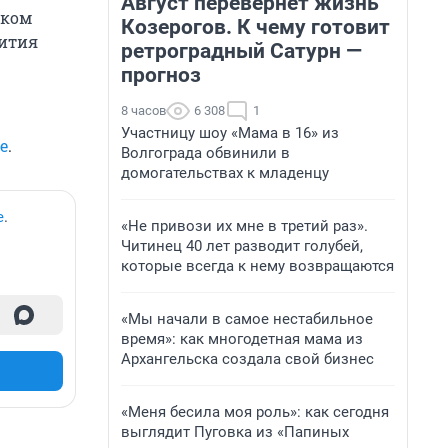
Август перевернет жизнь
ском
Козерогов. К чему готовит
вития
ретроградный Сатурн —
прогноз
8 часов
6 308
1
Участницу шоу «Мама в 16» из
е
.
Волгограда обвинили в
домогательствах к младенцу
е
.
«Не привози их мне в третий раз».
Читинец 40 лет разводит голубей,
которые всегда к нему возвращаются
«Мы начали в самое нестабильное
время»: как многодетная мама из
Архангельска создала свой бизнес
«Меня бесила моя роль»: как сегодня
выглядит Пуговка из «Папиных