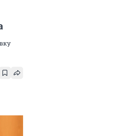
а
авку