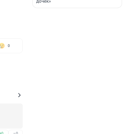
дочек»
0
+0
–0