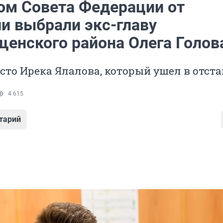
ом Совета Федерации от
и выбрали экс-главу
щенского района Олега Голов
сто Ирека Ялалова, который ушел в отст
4 615
тарий