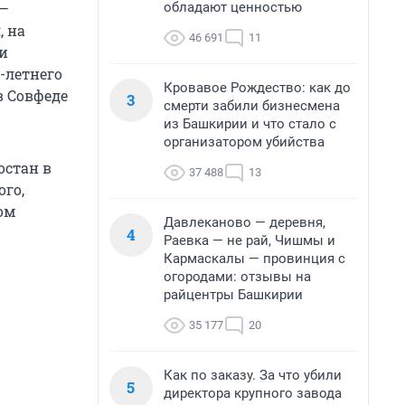
обладают ценностью
 —
, на
46 691
11
ми
-летнего
Кровавое Рождество: как до
в Совфеде
3
смерти забили бизнесмена
из Башкирии и что стало с
организатором убийства
остан в
37 488
13
ого,
ом
Давлеканово — деревня,
4
Раевка — не рай, Чишмы и
Кармаскалы — провинция с
огородами: отзывы на
райцентры Башкирии
35 177
20
Как по заказу. За что убили
5
директора крупного завода