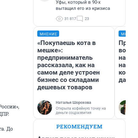
Уфы, который в 90-х
вытащил его из кризиса
31 817
23
МНЕНИЕ
МНЕНИ
«Покупаешь кота в
Прода
мешке»:
возьм
предприниматель
нам г
рассказала, как на
налог
самом деле устроен
косне
бизнес со складами
даже 
дешевых товаров
Наталья Шорохова
оссии»,
Открыла кофейную точку на
деньги соцразвития
ДПР.
РЕКОМЕНДУЕМ
а. До