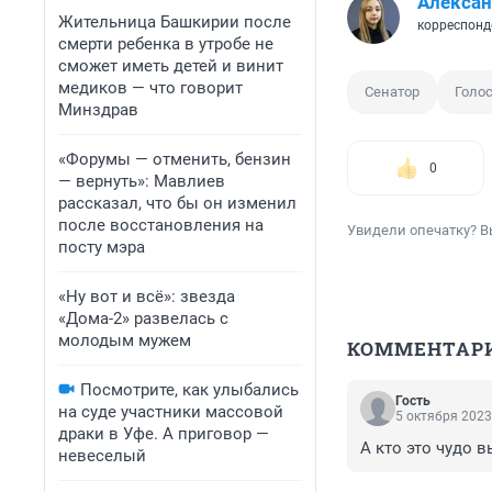
Алексан
Жительница Башкирии после
корреспонд
смерти ребенка в утробе не
сможет иметь детей и винит
медиков — что говорит
Сенатор
Голо
Минздрав
«Форумы — отменить, бензин
0
— вернуть»: Мавлиев
рассказал, что бы он изменил
после восстановления на
Увидели опечатку? В
посту мэра
«Ну вот и всё»: звезда
«Дома-2» развелась с
молодым мужем
КОММЕНТАР
Посмотрите, как улыбались
Гость
на суде участники массовой
5 октября 2023
драки в Уфе. А приговор —
А кто это чудо 
невеселый