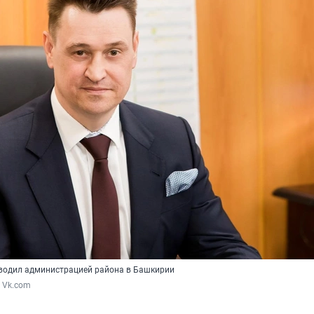
оводил администрацией района в Башкирии
/ Vk.com