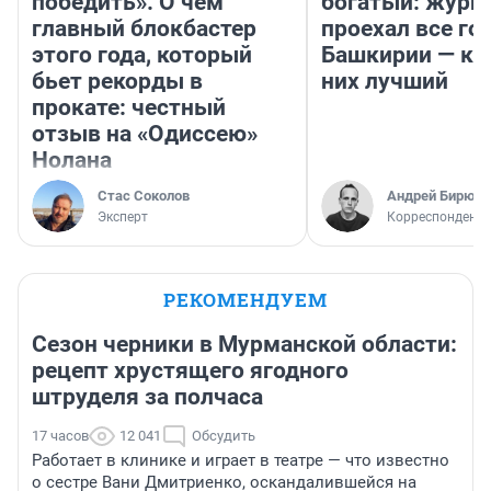
победить». О чем
богатый: журн
главный блокбастер
проехал все го
этого года, который
Башкирии — ка
бьет рекорды в
них лучший
прокате: честный
отзыв на «Одиссею»
Нолана
Стас Соколов
Андрей Бирюко
Эксперт
Корреспондент 
РЕКОМЕНДУЕМ
Сезон черники в Мурманской области:
рецепт хрустящего ягодного
штруделя за полчаса
17 часов
12 041
Обсудить
Работает в клинике и играет в театре — что известно
о сестре Вани Дмитриенко, оскандалившейся на