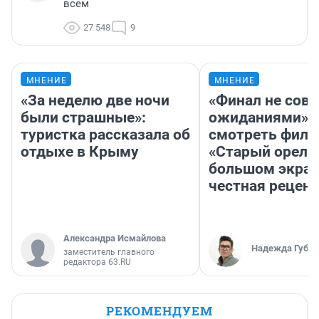
всем
27 548
9
МНЕНИЕ
МНЕНИЕ
«За неделю две ночи
«Финал не совп
были страшные»:
ожиданиями»: 
туристка рассказала об
смотреть фил
отдыхе в Крыму
«Старый орел» 
большом экран
честная рецен
Александра Исмайлова
Надежда Губар
заместитель главного
редактора 63.RU
РЕКОМЕНДУЕМ