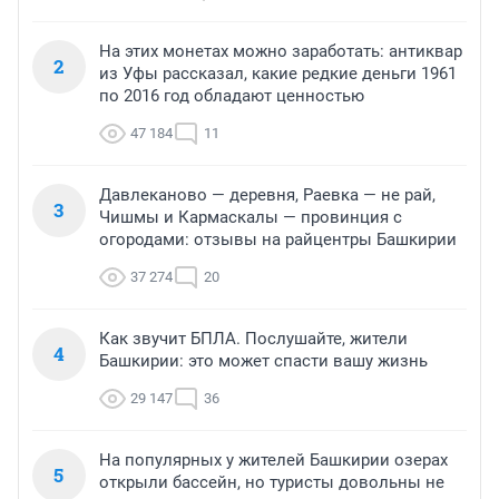
На этих монетах можно заработать: антиквар
2
из Уфы рассказал, какие редкие деньги 1961
по 2016 год обладают ценностью
47 184
11
Давлеканово — деревня, Раевка — не рай,
3
Чишмы и Кармаскалы — провинция с
огородами: отзывы на райцентры Башкирии
37 274
20
Как звучит БПЛА. Послушайте, жители
4
Башкирии: это может спасти вашу жизнь
29 147
36
На популярных у жителей Башкирии озерах
5
открыли бассейн, но туристы довольны не