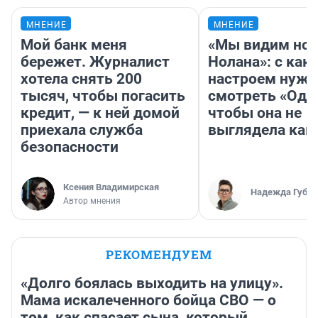
МНЕНИЕ
МНЕНИЕ
Мой банк меня
«Мы видим нов
бережет. Журналист
Нолана»: с как
хотела снять 200
настроем нужн
тысяч, чтобы погасить
смотреть «Оди
кредит, — к ней домой
чтобы она не
приехала служба
выглядела как
безопасности
Ксения Владимирская
Надежда Губар
Автор мнения
РЕКОМЕНДУЕМ
«Долго боялась выходить на улицу».
Мама искалеченного бойца СВО — о
том, как спасает сына, который