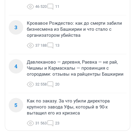
46 520
11
Кровавое Рождество: как до смерти забили
3
бизнесмена из Башкирии и что стало с
организатором убийства
37 188
13
Давлеканово — деревня, Раевка — не рай,
4
Чишмы и Кармаскалы — провинция с
огородами: отзывы на райцентры Башкирии
32 558
20
Как по заказу. За что убили директора
5
крупного завода Уфы, который в 90-х
вытащил его из кризиса
31 563
23