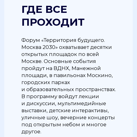
«Территории будущего. Москва 2030»
можно по ссылке.
0+
ВХОД СВОБОДНЫЙ
ПОЛНАЯ ПРОГРАММА
© Реклама
Рекламодатель: Автономная
некоммерческая организация
«Московский урбанистический форум»,
ИНН: 7710480192,
mosurbanforum.ru
Фотографии: предоставлены
рекламодателем
Текст: Василиса Молахова
Дизайн и верстка: Александра Стецюк