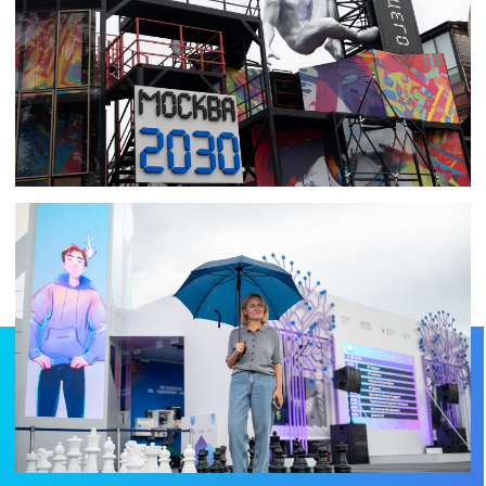
"
— СВЫШЕ 200 ТЕМАТИЧЕСКИХ ЗОН
ПРЕЗЕНТОВАЛИ СОВРЕМЕННЫЕ
ДОСТИЖЕНИЯ СТОЛИЦЫ, А ТАКЖЕ ТО,
КАК ПРИНЯТАЯ НАМИ «СТРАТЕГИЯ
РАЗВИТИЯ МОСКВЫ ДО 2030 ГОДА»
ПРЕВРАТИТ ЕЕ В «ГОРОД НАСТОЯЩЕГО
БУДУЩЕГО». ГОРОД, ГДЕ ИННОВАЦИИ
И ТЕХНОЛОГИИ ДЕЛАЮТ РЕАЛЬНЫМ
И ПОВСЕДНЕВНЫМ ТО, ЧТО ЕЩЕ
НЕДАВНО СЧИТАЛОСЬ ФАНТАСТИКОЙ.
МОСКВИЧИ ОХОТНО ПОДКЛЮЧИЛИСЬ
К ЭТОМУ ДИАЛОГУ: УЧАСТВОВАЛИ
В НАУЧНО-ПОЗНАВАТЕЛЬНЫХ СЕССИЯХ
И ИНТЕРАКТИВАХ, СПОРТИВНЫХ
СОРЕВНОВАНИЯХ, МАСТЕР-КЛАССАХ,
КАРЬЕРНЫХ КОНСУЛЬТАЦИЯХ
И ПРОФОРИЕНТАЦИОННЫХ ТЕСТАХ
Сергей Собянин, мэр Москвы