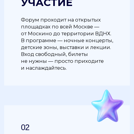
из атмосферных летних террас:
свежие салаты, нежная рыба,
сочное мясо, а на десерт —
крафтовое мороженое, теплые
вафли и авторские напитки. Город
буквально дышит ароматами
и вкусами: каждый уголок
превращается в маленькое
гастрономическое открытие,
которое идеально впишется
в насыщенный культурный день.
ФОРУМ ДЛИТСЯ
С 1 АВГУСТА ПО 14
СЕНТЯБРЯ
, ТАК ЧТО МОЖНО ВЫБРАТЬ
УДОБНЫЕ ДАТЫ И СОСТАВИТЬ
ПЕРСОНАЛЬНЫЙ МАРШРУТ
ПО СОБЫТИЯМ.
Ознакомиться с полной программой