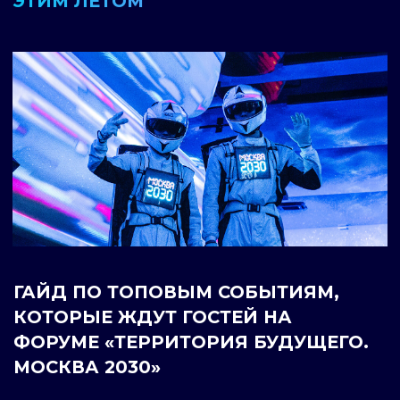
ГАЙД ПО ТОПОВЫМ СОБЫТИЯМ,
КОТОРЫЕ ЖДУТ ГОСТЕЙ НА
ФОРУМЕ «ТЕРРИТОРИЯ БУДУЩЕГО.
МОСКВА 2030»
Вечерние прогулки вдоль Белой, кофе
с друзьями в старом квартале или посиделки
в парке Якутова — в июне кажется, что всё
только начинается. Но чем ближе сентябрь,
тем чаще задаешься вопросом: неужели лето
уже прошло? Еще не поздно переиграть!
Последний месяц лета — отличное время
для поездки в столицу. Москва полна
событий, которые легко вписать в любой
график: утренние выставки, дневные лекции,
вечерние концерты, встречи
со знаменитостями, кинопоказы под
открытым небом. Можно гулять по паркам
и набережным, открывать новые
гастрономические места и наслаждаться