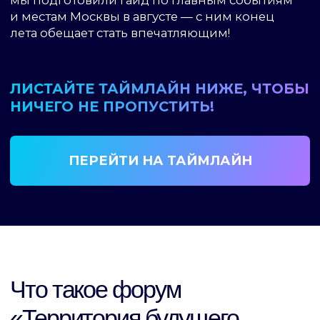
В Москве проходит форум «Территория
будущего. Москва 2030» — событие, ради
которого стоит спонтанно собрать чемодан
и махнуть в столицу. Здесь можно не только
помечтать о завтрашнем дне,
но и практически побывать в нем уже сегодня.
Гости Москвы будущего пробуют управлять
роботами, знакомятся с новейшими
решениями для «умных» городов, смотрят
на урбанистику через призму аудиодизайна.
В программе — лекции и шоу, квесты