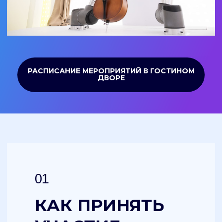
05
ГДЕ ПОЕСТЬ
РАСПИСАНИЕ МЕРОПРИЯТИЙ В «МУЗЕОНЕ»
Лето в Москве легко прожить
на полную не только в культурном
плане, но и в гастрономическом.
На улицах города в любой момент
РАСПИСАНИЕ МЕРОПРИЯТИЙ В «ЛУЖНИКАХ»
можно утолить голод в фудтраках
с горячими бургерами,
хрустящими тако, ароматной
азиатской лапшой или корейским
стритфудом — легкий перекус
между событиями позволит
не ставить день на стоп.
На фудкортах и в фудмоллах
города можно выбирать из разных
кухонь мира: пиццу с тянущимся
сыром, пасту с насыщенным
соусом, воки с овощами
и морепродуктами,
средиземноморские сеты
и закуски на любой вкус. А вечером
приятно задержаться на одной