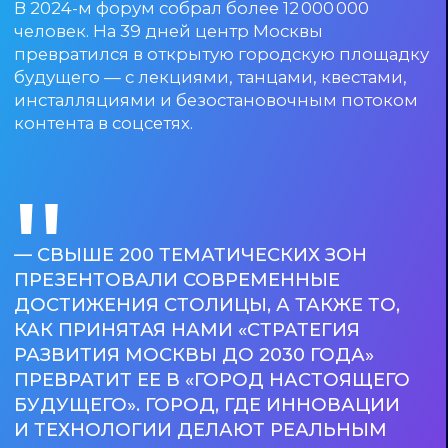
ГОСТИНЫЙ ДВОР
В Гостином Дворе пространство разделили
на четыре интерактивные зоны. Каждая по-
своему отражает трансформацию
современного человека и связь самочувствия
и саморазвития с долголетием и качеством
жизни.
В локации «Любовь» можно пройти тест
на уровень эмоционального интеллекта
и получить персонализированный цифровой
портрет. Зона «Знания» покажет работу мозга:
механическая модель демонстрирует, как
орган реагирует на музыку, учебу и отдых. В
«Технологиях» показывают прототипы умных
устройств, уже меняющих быт горожан
к лучшему, и предлагают пройти проверку
на тип мышления.