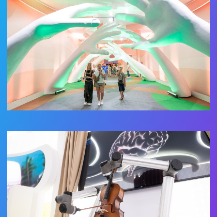
а продвинутые — отточат свои навыки.
дедлайны, бессонные ночи и радость, когда
В Москве легко найти жилье
код наконец работает.
на любой вкус и бюджет. Можно
выбрать уютный хостел в центре —
чтобы быть в шаге от событий
и прогулочных улиц. Апартаменты
с кухней подойдут для тех, кто
ценит ощущение домашнего
комфорта. Любители более
спокойного отдыха найдут
стильные мини-отели с летними
террасами и кафе прямо
на территории, а ценители
комфорта и сервиса — отели
с полным перечнем услуг, где
можно восстановить силы после
РАСПИСАНИЕ МЕРОПРИЯТИЙ В МГТУ ИМ. Н. Э.
БАУМАНА
насыщенного дня. В любом случае,
И конечно, не упустите шанс послушать
где бы вы ни остановились, Москва
бесплатные концерты российских звезд (0+):
позволяет сочетать удобство,
атмосферу и легкий доступ
Юлианна Караулова и группа Pizza подарят
к культовым площадкам,
отличное настроение.
концертам и выставкам.