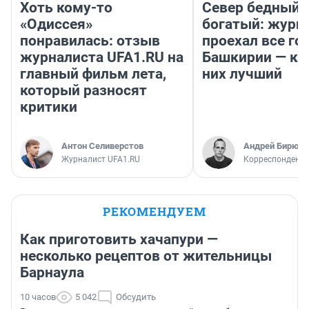
Хоть кому-то
Север бедный,
«Одиссея»
богатый: журн
понравилась: отзыв
проехал все го
журналиста UFA1.RU на
Башкирии — ка
главный фильм лета,
них лучший
который разносят
критики
Антон Селиверстов
Андрей Бирюко
Журналист UFA1.RU
Корреспондент 
РЕКОМЕНДУЕМ
Как приготовить хачапури —
несколько рецептов от жительницы
Барнаула
10 часов
5 042
Обсудить