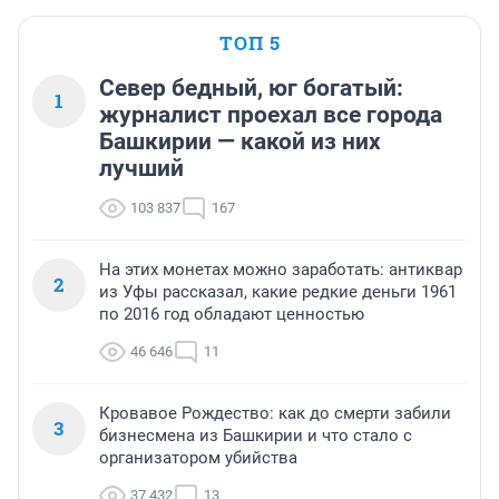
ТОП 5
Север бедный, юг богатый:
1
журналист проехал все города
Башкирии — какой из них
лучший
103 837
167
На этих монетах можно заработать: антиквар
2
из Уфы рассказал, какие редкие деньги 1961
по 2016 год обладают ценностью
46 646
11
Кровавое Рождество: как до смерти забили
3
бизнесмена из Башкирии и что стало с
организатором убийства
37 432
13