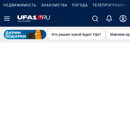
НЕДВИЖИМОСТЬ
ЗНАКОМСТВА
ПОГОДА
ТЕЛЕПРОГРАММА
Кто решает какой будет Уфа?
Мавлиев пр