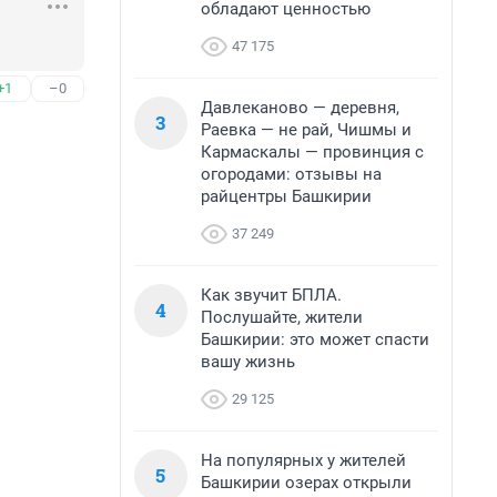
обладают ценностью
47 175
+1
–0
Давлеканово — деревня,
3
Раевка — не рай, Чишмы и
Кармаскалы — провинция с
огородами: отзывы на
райцентры Башкирии
37 249
Как звучит БПЛА.
4
Послушайте, жители
Башкирии: это может спасти
вашу жизнь
29 125
На популярных у жителей
5
Башкирии озерах открыли