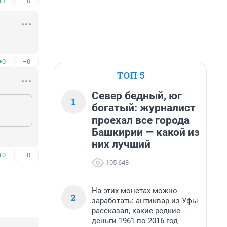
+1
–0
+0
–0
ТОП 5
Север бедный, юг
1
богатый: журналист
проехал все города
Башкирии — какой из
них лучший
+0
–0
105 648
На этих монетах можно
2
заработать: антиквар из Уфы
рассказал, какие редкие
деньги 1961 по 2016 год