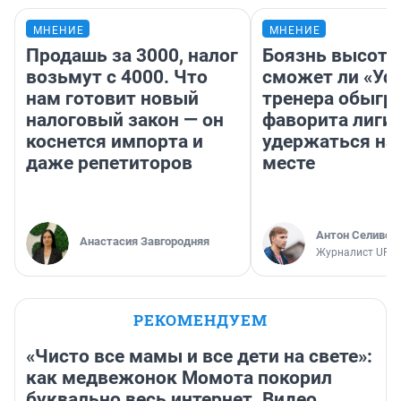
МНЕНИЕ
МНЕНИЕ
Продашь за 3000, налог
Боязнь высоты
возьмут с 4000. Что
сможет ли «Уфа
нам готовит новый
тренера обыгр
налоговый закон — он
фаворита лиги 
коснется импорта и
удержаться на
даже репетиторов
месте
Антон Селивер
Анастасия Завгородняя
Журналист UFA1
РЕКОМЕНДУЕМ
«Чисто все мамы и все дети на свете»:
как медвежонок Момота покорил
буквально весь интернет. Видео