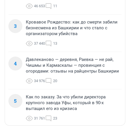
46 653
11
Кровавое Рождество: как до смерти забили
3
бизнесмена из Башкирии и что стало с
организатором убийства
37 440
13
Давлеканово — деревня, Раевка — не рай,
4
Чишмы и Кармаскалы — провинция с
огородами: отзывы на райцентры Башкирии
34 976
20
Как по заказу. За что убили директора
5
крупного завода Уфы, который в 90-х
вытащил его из кризиса
31 761
23