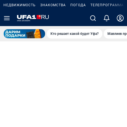
НЕДВИЖИМОСТЬ
ЗНАКОМСТВА
ПОГОДА
ТЕЛЕПРОГРАММА
Кто решает какой будет Уфа?
Мавлиев пр