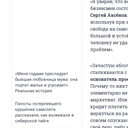
«Я уверен, что в
бизнесмен состо
Сергей Аксёнов
используя при э
свобода на само
большой и усто
человеку не уд
проблем».
«Зачастую абсо
сталкиваются с
«Меня годами преследует
основатель прое
бывшая любовница мужа: она
портит жилье и угрожает».
Почему-то никто
Реальная история
элементарно не 
маркетинг. Или
Пилоты потерпевшего
кредит платить 
крушение самолета
вернуться на ра
рассказали, как выживали в
совсем опускаю
сибирской тайге
своё дело, либо 