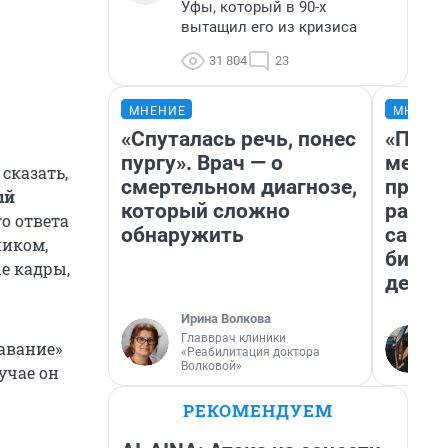
Уфы, который в 90-х
вытащил его из кризиса
31 804
23
МНЕНИЕ
МНЕНИ
«Спуталась речь, понес
«Поку
пургу». Врач — о
мешке
сказать,
смертельном диагнозе,
предп
ый
который сложно
расска
го ответа
обнаружить
самом
ником,
бизне
е кадры,
дешев
Ирина Волкова
Главврач клиники
авание»
«Реабилитация доктора
Волковой»
учае он
РЕКОМЕНДУЕМ