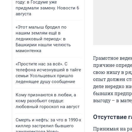
году: в Госдуме уже
придумали замену. Новости 6
августа
«Этот малыш бродил по
нашим землям ещё в
ледниковый период»: в
Башкирии нашли челюсть
мамонтенка
Грамотное веден
«Простите нас за всё». С
причине опреде
телефона исчезнувшей в тайге
свою нишу в ря
семьи Усольцевых пришло
опыт должен ст
леденящее душу сообщение
деле нередко на
бывших предпр
Кому признаются в любви, а
выгоду – в мате
кому разобьют сердце:
любовный гороскоп на август
Отсутствие г
Смерть и нефть: за что в 1990-х
киллер застрелил бывшего
Принимая на ра
замдиректора Ново-