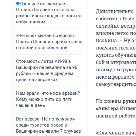
Больше не скрывает:
Полина Гагарина показала
Действительно,
романтичные кадры с новым
события. «Те из
избранником
спокойно воспр
вполне легко п
«Четырех мужей потеряла»:
Осокина. – Ну а
Прохор Шаляпин проболтался
подчиняться ком
о новой возлюбленной
купить обучающ
Стоимость литра АИ-98 в
бой и открывать
Башкирии перевалила за 96
найму, это руко
рублей — какие в среднем
некомфортного 
цены на заправках
самоутвердитьс
Нам врали, что кофе вреден?
Кому можно пить до пяти
По словам
руко
чашек в день
«Альтера Инве
наемной работе
Вот зараза! На популярном
среди туристов озере в
Башкирии выявили 7 случаев
«Ключевые каче