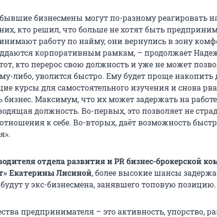
 бывшие бизнесмены могут по-разному реагировать н
 них, кто решил, что больше не хотят быть предприни
инимают работу по найму, они вернулись в зону комф
оддаются корпоративным рамкам, – продолжает Наде
 тот, кто перерос свою должность и уже не может позво
у-либо, уволится быстро. Ему будет проще накопить 
ие курсы для самостоятельного изучения и снова рва
 бизнес. Максимум, что их может задержать на работе
водящая должность. Во-первых, это позволяет не страд
отношения к себе. Во-вторых, даёт возможность быстр
я».
водителя отдела развития и PR бизнес-брокерской к
ст» Екатерины Лисиной
, более высокие шансы задержа
 будут у экс-бизнесмена, занявшего топовую позицию.
ства предпринимателя – это активность, упорство, р