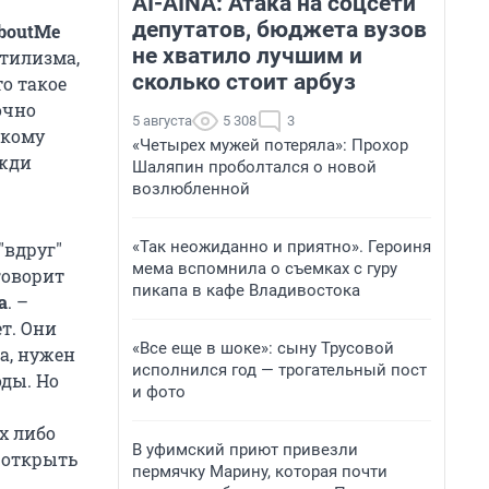
AI-AINA: Атака на соцсети
депутатов, бюджета вузов
boutMe
не хватило лучшим и
нтилизма,
сколько стоит арбуз
то такое
очно
5 августа
5 308
3
акому
«Четырех мужей потеряла»: Прохор
 жди
Шаляпин проболтался о новой
возлюбленной
«Так неожиданно и приятно». Героиня
"вдруг"
мема вспомнила о съемках с гуру
говорит
пикапа в кафе Владивостока
а
. –
ет. Они
«Все еще в шоке»: сыну Трусовой
а, нужен
исполнился год — трогательный пост
оды. Но
и фото
х либо
В уфимский приют привезли
 открыть
пермячку Марину, которая почти