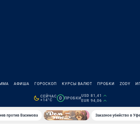
АММА
АФИША
ГОРОСКОП
КУРСЫ ВАЛЮТ
ПРОБКИ
ZODY
И
USD 81,41
СЕЙЧАС
0
ПРОБКИ
+14°C
EUR 94,06
иев против Васимова
Заказное убийство в Уфе