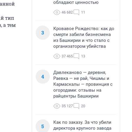
обладают ценностью
данной
46 682
11
ый тип
, а тем
Кровавое Рождество: как до
3
смерти забили бизнесмена
из Башкирии и что стало с
организатором убийства
37 465
13
Давлеканово — деревня,
4
Раевка — не рай, Чишмы и
Кармаскалы — провинция с
огородами: отзывы на
райцентры Башкирии
35 127
20
Как по заказу. За что убили
5
директора крупного завода