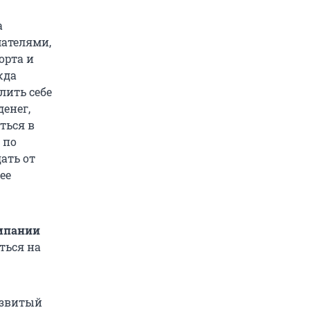
а
мателями,
орта и
жда
лить себе
денег,
ться в
 по
ать от
ее
омпании
ться на
азвитый