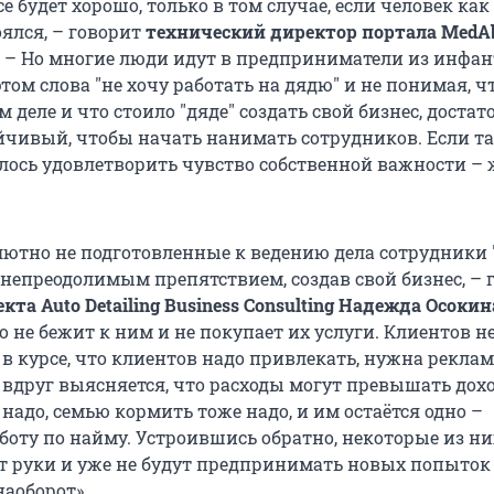
сё будет хорошо, только в том случае, если человек как
ялся, – говорит
технический директор портала MedA
. – Но многие люди идут в предприниматели из инфа
том слова "не хочу работать на дядю" и не понимая, ч
м деле и что стоило "дяде" создать свой бизнес, достат
йчивый, чтобы начать нанимать сотрудников. Если т
алось удовлетворить чувство собственной важности –
лютно не подготовленные к ведению дела сотрудники 
 непреодолимым препятствием, создав свой бизнес, – 
кта Auto Detailing Business Consulting Надежда Осокин
 не бежит к ним и не покупает их услуги. Клиентов н
в курсе, что клиентов надо привлекать, нужна реклам
 вдруг выясняется, что расходы могут превышать дох
надо, семью кормить тоже надо, и им остаётся одно –
боту по найму. Устроившись обратно, некоторые из ни
т руки и уже не будут предпринимать новых попыток
наоборот».