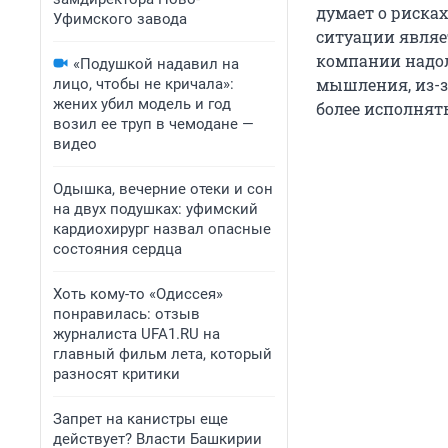
думает о рисках
Уфимского завода
ситуации являет
компании надол
«Подушкой надавил на
мышления, из-за
лицо, чтобы не кричала»:
жених убил модель и год
более исполнят
возил ее труп в чемодане —
видео
Одышка, вечерние отеки и сон
на двух подушках: уфимский
кардиохирург назвал опасные
состояния сердца
Хоть кому-то «Одиссея»
понравилась: отзыв
журналиста UFA1.RU на
главный фильм лета, который
разносят критики
Запрет на канистры еще
действует? Власти Башкирии