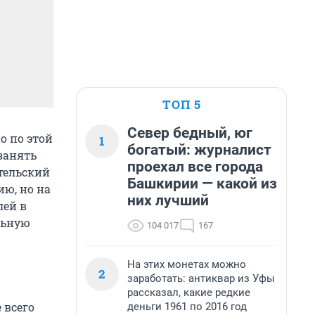
ТОП 5
Север бедный, юг
о по этой
1
богатый: журналист
занять
проехал все города
тельский
Башкирии — какой из
ю, но на
них лучший
лей в
льную
104 017
167
На этих монетах можно
2
заработать: антиквар из Уфы
рассказал, какие редкие
 всего
деньги 1961 по 2016 год