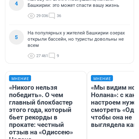
4
Башкирии: это может спасти вашу жизнь
29 036
36
На популярных у жителей Башкирии озерах
5
открыли бассейн, но туристы довольны не
всем
27 461
9
МНЕНИЕ
МНЕНИЕ
«Никого нельзя
«Мы видим нов
победить». О чем
Нолана»: с как
главный блокбастер
настроем нужн
этого года, который
смотреть «Оди
бьет рекорды в
чтобы она не
прокате: честный
выглядела как
отзыв на «Одиссею»