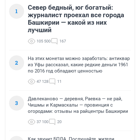
Север бедный, юг богатый:
1
журналист проехал все города
Башкирии — какой из них
лучший
105 500
167
На этих монетах можно заработать: антиквар
2
из Уфы рассказал, какие редкие деньги 1961
по 2016 год обладают ценностью
47 128
11
Давлеканово — деревня, Раевка — не рай,
3
Чишмы и Кармаскалы — провинция с
огородами: отзывы на райцентры Башкирии
37 100
20
Как звучит БПЛА. Послушайте, жители