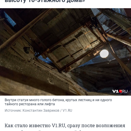
высоту 10-этажного дома»
Внутри статуи много голого бетона, крутых лестниц и ни одного
тайного ресторана или лифта
Источник: 
Константин Завриков / V1.RU
Как стало известно V1.RU, сразу после возложения