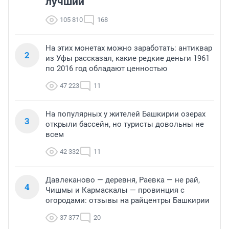
лучший
105 810
168
На этих монетах можно заработать: антиквар
2
из Уфы рассказал, какие редкие деньги 1961
по 2016 год обладают ценностью
47 223
11
На популярных у жителей Башкирии озерах
3
открыли бассейн, но туристы довольны не
всем
42 332
11
Давлеканово — деревня, Раевка — не рай,
4
Чишмы и Кармаскалы — провинция с
огородами: отзывы на райцентры Башкирии
37 377
20