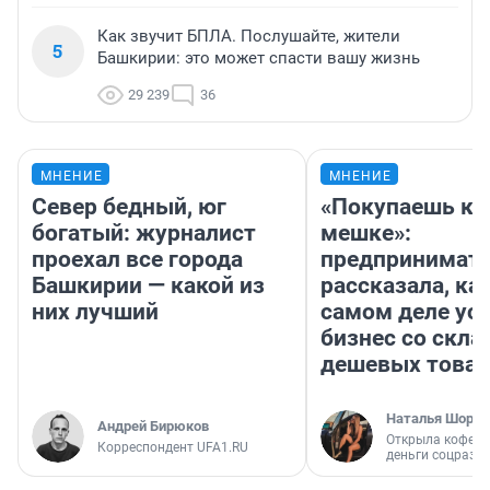
Как звучит БПЛА. Послушайте, жители
5
Башкирии: это может спасти вашу жизнь
29 239
36
МНЕНИЕ
МНЕНИЕ
Север бедный, юг
«Покупаешь ко
богатый: журналист
мешке»:
проехал все города
предпринимат
Башкирии — какой из
рассказала, как
них лучший
самом деле ус
бизнес со скл
дешевых това
Наталья Шорох
Андрей Бирюков
Открыла кофейн
Корреспондент UFA1.RU
деньги соцразв