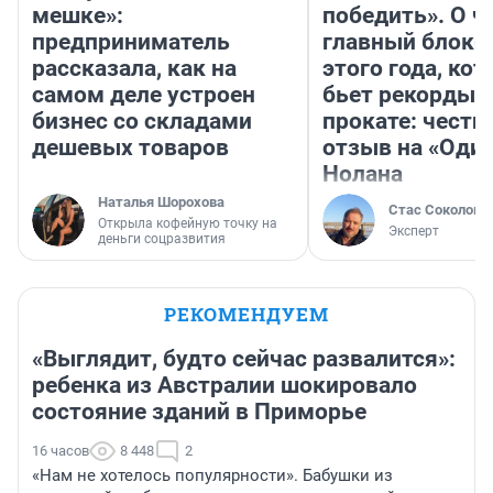
мешке»:
победить». О ч
предприниматель
главный блокб
рассказала, как на
этого года, ко
самом деле устроен
бьет рекорды 
бизнес со складами
прокате: честн
дешевых товаров
отзыв на «Оди
Нолана
Наталья Шорохова
Стас Соколов
Открыла кофейную точку на
Эксперт
деньги соцразвития
РЕКОМЕНДУЕМ
«Выглядит, будто сейчас развалится»:
ребенка из Австралии шокировало
состояние зданий в Приморье
16 часов
8 448
2
«Нам не хотелось популярности». Бабушки из