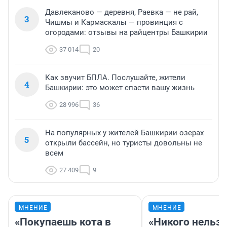
Давлеканово — деревня, Раевка — не рай,
3
Чишмы и Кармаскалы — провинция с
огородами: отзывы на райцентры Башкирии
37 014
20
Как звучит БПЛА. Послушайте, жители
4
Башкирии: это может спасти вашу жизнь
28 996
36
На популярных у жителей Башкирии озерах
5
открыли бассейн, но туристы довольны не
всем
27 409
9
МНЕНИЕ
МНЕНИЕ
«Покупаешь кота в
«Никого нельз