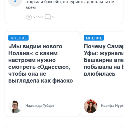
открыли бассейн, но туристы довольны не
всем
26 933
9
МНЕНИЕ
МНЕНИЕ
«Мы видим нового
Почему Самара
Нолана»: с каким
Уфы: журналис
настроем нужно
Башкирии впе
смотреть «Одиссею»,
побывала на Во
чтобы она не
влюбилась
выглядела как фиаско
Надежда Губарь
Назифа Нурму