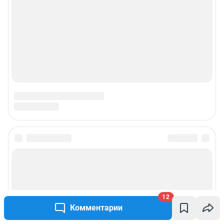
Наши награды
Наши вакансии
Техподдержка
Предвыборная агитация
Статистика канала в MAX
Все города сети
Мобильное приложение
12
Комментарии
Google Play
App Store