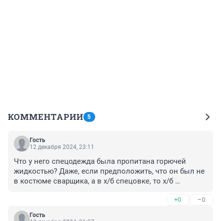
КОММЕНТАРИИ
5
Гость
12 декабря 2024, 23:11
Что у него спецодежда была пропитана горючей 
жидкостью? Даже, если предположить, что он был не 
в костюме сварщика, а в х/б спецовке, то х/б 
материал так не горит, чтобы человек получил 
+0
–0
смертельные ожоги. Что-то здесь не так…
Гость