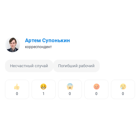
Артем Супонькин
корреспондент
Несчастный случай
Погибший рабочий
0
1
0
0
0