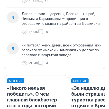
47 253
11
Давлеканово — деревня, Раевка — не рай,
4
Чишмы и Кармаскалы — провинция с
огородами: отзывы на райцентры Башкирии
37 435
20
«Я потерял жену, детей, всё»: откровения экс-
5
рабочего уфимской «Лампочки» о долгах по
зарплате и закрытии завода
29 840
64
МНЕНИЕ
МНЕНИЕ
«Никого нельзя
«За неделю две
победить». О чем
были страшные
главный блокбастер
туристка расск
этого года, который
отдыхе в Крым