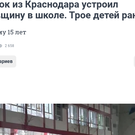
ок из Краснодара устроил
щину в школе. Трое детей р
у 15 лет
2 658
ариев