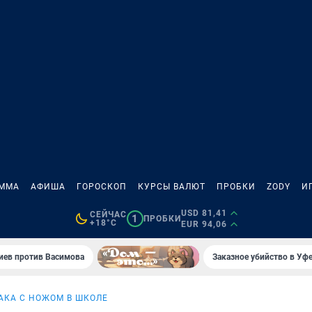
АММА
АФИША
ГОРОСКОП
КУРСЫ ВАЛЮТ
ПРОБКИ
ZODY
И
USD 81,41
СЕЙЧАС
1
ПРОБКИ
+18°C
EUR 94,06
иев против Васимова
Заказное убийство в Уфе
АКА С НОЖОМ В ШКОЛЕ