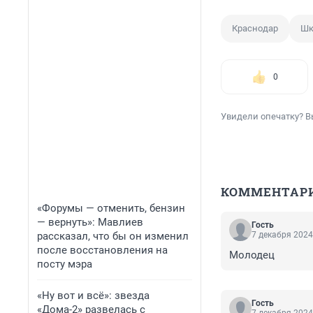
Краснодар
Шк
0
Увидели опечатку? В
КОММЕНТАР
«Форумы — отменить, бензин
— вернуть»: Мавлиев
Гость
рассказал, что бы он изменил
7 декабря 2024
после восстановления на
Молодец
посту мэра
«Ну вот и всё»: звезда
Гость
«Дома-2» развелась с