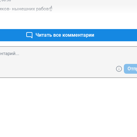
, 00:56
мков- нынешних рабов☝️
Читать все комментарии
Отп