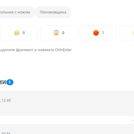
ольник с ножом
Поножовщина
0
0
1
ыделите фрагмент и нажмите Ctrl+Enter
ИИ
5
, 12:49