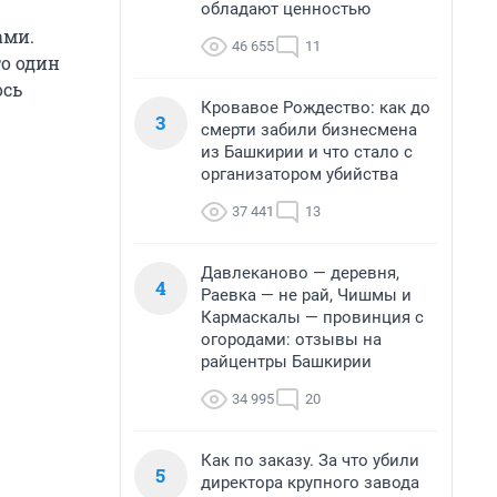
обладают ценностью
ами.
46 655
11
то один
ось
Кровавое Рождество: как до
3
смерти забили бизнесмена
из Башкирии и что стало с
организатором убийства
37 441
13
Давлеканово — деревня,
4
Раевка — не рай, Чишмы и
Кармаскалы — провинция с
огородами: отзывы на
райцентры Башкирии
34 995
20
Как по заказу. За что убили
5
директора крупного завода