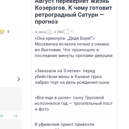
Август перевернет жизнь
Козерогов. К чему готовит
ретроградный Сатурн —
прогноз
4 часа
3 288
1
0
«Она крикнула: „Дядя Боря!“»
Москвичка исчезла ночью у океана
во Вьетнаме. Что произошло в
последние минуты пропажи девушки
«Заказали на 3-летие»: перед
убийством жены в Казани турок
забрал торт на день рождения сына
«Все еще в шоке»: сыну Трусовой
исполнился год — трогательный пост
и фото
+0
–0
В уфимский приют привезли