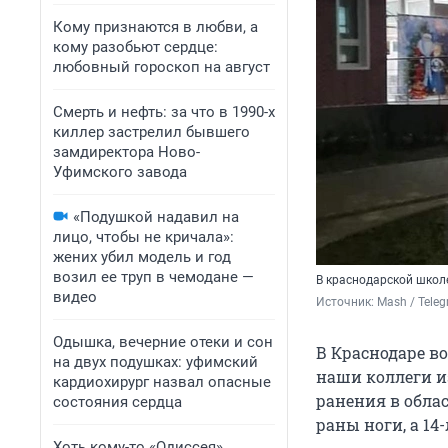
Кому признаются в любви, а
кому разобьют сердце:
любовный гороскоп на август
Смерть и нефть: за что в 1990-х
киллер застрелил бывшего
замдиректора Ново-
Уфимского завода
«Подушкой надавил на
лицо, чтобы не кричала»:
жених убил модель и год
возил ее труп в чемодане —
В краснодарской школ
видео
Источник: 
Mash / Tele
Одышка, вечерние отеки и сон
В Краснодаре в
на двух подушках: уфимский
наши коллеги 
кардиохирург назвал опасные
ранения в облас
состояния сердца
раны ноги, а 14
Хоть кому-то «Одиссея»