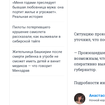
«Меня годами преследует
бывшая любовница мужа: она
портит жилье и угрожает».
Реальная история
Пилоты потерпевшего
крушение самолета
Ситуацию проко
рассказали, как выживали в
уточнил, что п
сибирской тайге
Жительница Башкирии после
— Произошедшее
смерти ребенка в утробе не
возможным, что
сможет иметь детей и винит
оперативно выя
медиков — что говорит
губернатор.
Минздрав
Подробности ин
Анастас
Ночной кор