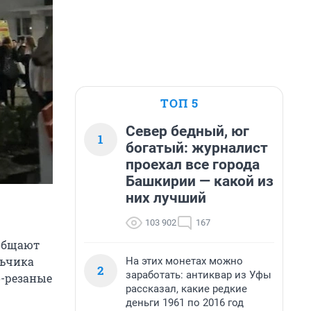
ТОП 5
Север бедный, юг
1
богатый: журналист
проехал все города
Башкирии — какой из
них лучший
103 902
167
ообщают
льчика
На этих монетах можно
2
заработать: антиквар из Уфы
о-резаные
рассказал, какие редкие
деньги 1961 по 2016 год