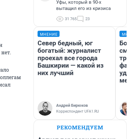
Уфы, который в 90-х
вытащил его из кризиса
31 765
23
МНЕНИЕ
МНЕНИ
Север бедный, юг
Боязн
н
богатый: журналист
сможе
 нет.
проехал все города
трене
Башкирии — какой из
фавор
тало
них лучший
удерж
коллегам
месте
исал
Андрей Бирюков
Корреспондент UFA1.RU
РЕКОМЕНДУЕМ