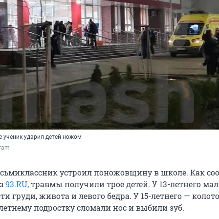
е ученик ударил детей ножом
gram
осьмиклассник устроил поножовщину в школе. Как с
из
93.RU
, травмы получили трое детей. У 13-летнего ма
ти груди, живота и левого бедра. У 15-летнего — колот
-летнему подростку сломали нос и выбили зуб.