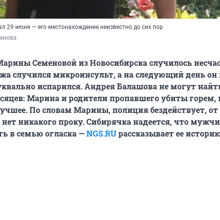
л 29 июня — его местонахождение неизвестно до сих пор
енова 
Марины Семеновой из Новосибирска случилось несчас
ужа случился микроинсульт, а на следующий день он
уквально испарился. Андрея Балашова не могут найт
сяцев: Марина и родители пропавшего убиты горем, 
лучшее. По словам Марины, полиция бездействует, от
 нет никакого проку. Сибирячка надеется, что мужч
ь в семью огласка —
NGS.RU
рассказывает ее историю