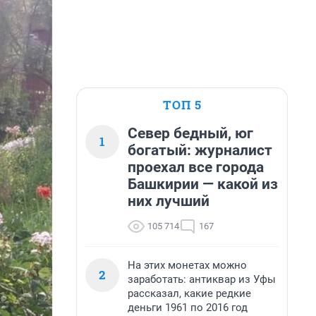
ТОП 5
Север бедный, юг
1
богатый: журналист
проехал все города
Башкирии — какой из
них лучший
105 714
167
На этих монетах можно
2
заработать: антиквар из Уфы
рассказал, какие редкие
деньги 1961 по 2016 год