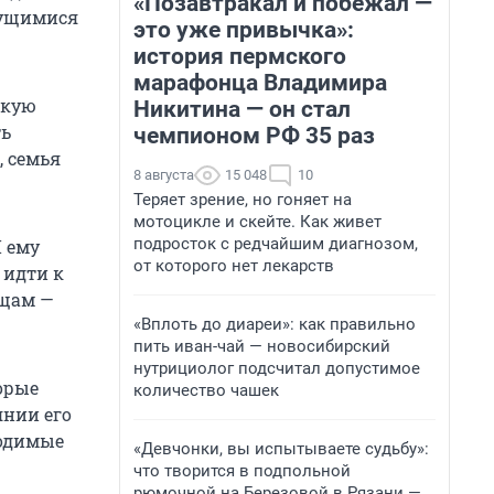
«Позавтракал и побежал —
сущимися
это уже привычка»:
история пермского
марафонца Владимира
скую
Никитина — он стал
ть
чемпионом РФ 35 раз
, семья
8 августа
15 048
10
Теряет зрение, но гоняет на
мотоцикле и скейте. Как живет
подросток с редчайшим диагнозом,
Я ему
от которого нет лекарств
 идти к
ещам —
«Вплоть до диареи»: как правильно
пить иван-чай — новосибирский
нутрициолог подсчитал допустимое
орые
количество чашек
янии его
ходимые
«Девчонки, вы испытываете судьбу»:
что творится в подпольной
рюмочной на Березовой в Рязани —