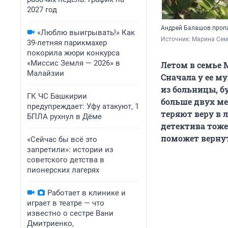
2027 год
Андрей Балашов пропа
«Люблю выигрывать!» Как
Источник: 
Марина Сем
39-летняя парикмахер
покорила жюри конкурса
«Миссис Земля — 2026» в
Летом в семье 
Малайзии
Сначала у ее м
из больницы, б
ГК ЧС Башкирии
больше двух ме
предупреждает: Уфу атакуют, 1
теряют веру в 
БПЛА рухнул в Дёме
детектива тоже
поможет вернут
«Сейчас бы всё это
запретили»: истории из
советского детства в
пионерских лагерях
Работает в клинике и
играет в театре — что
известно о сестре Вани
Дмитриенко,