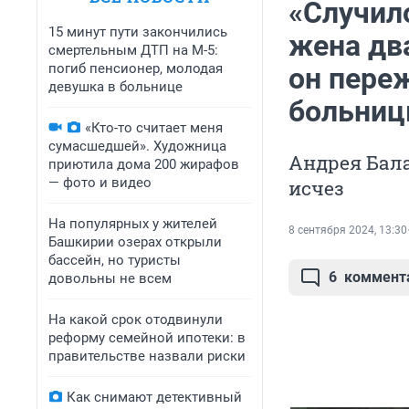
«Случило
15 минут пути закончились
жена дв
смертельным ДТП на М-5:
погиб пенсионер, молодая
он пере
девушка в больнице
больни
«Кто-то считает меня
сумасшедшей». Художница
Андрея Бала
приютила дома 200 жирафов
— фото и видео
исчез
На популярных у жителей
8 сентября 2024, 13:30
Башкирии озерах открыли
бассейн, но туристы
6
коммент
довольны не всем
На какой срок отодвинули
реформу семейной ипотеки: в
правительстве назвали риски
Как снимают детективный