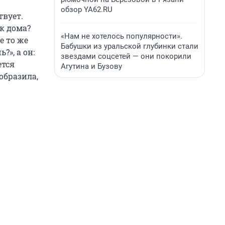
обзор YA62.RU
твует.
ак дома?
«Нам не хотелось популярности».
е то же
Бабушки из уральской глубинки стали
», а он:
звездами соцсетей — они покорили
ется
Агутина и Бузову
образила,