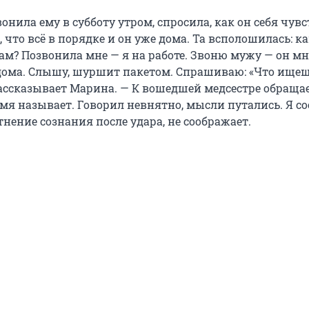
онила ему в субботу утром, спросила, как он себя чувс
 что всё в порядке и он уже дома. Та всполошилась: к
ам? Позвонила мне — я на работе. Звоню мужу — он мн
дома. Слышу, шуршит пакетом. Спрашиваю: «Что ищешь?
рассказывает Марина. — К вошедшей медсестре обраща
мя называет. Говорил невнятно, мысли путались. Я со
тнение сознания после удара, не соображает.