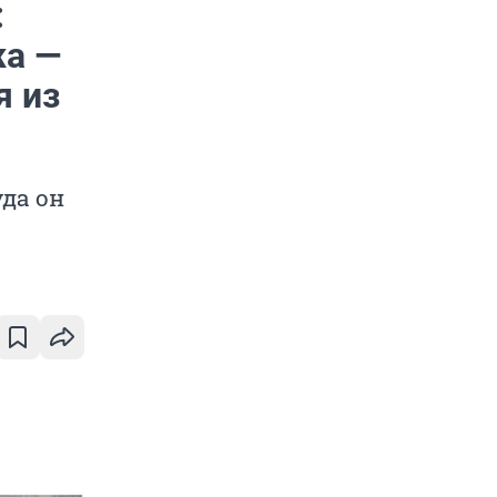
:
жа —
я из
уда он