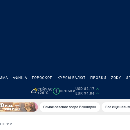
АММА
АФИША
ГОРОСКОП
КУРСЫ ВАЛЮТ
ПРОБКИ
ZODY
И
USD 82,17
СЕЙЧАС
1
ПРОБКИ
+26°C
EUR 94,84
Самое соленое озеро Башкирии
Все еще нельз
ТОРИИ