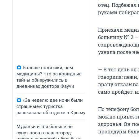
отец. Подбежал
руками набирал
Приехали медик
больницу № 2 —
сопровождающим
узнала после не
Больше политики, чем
— В тот день он
медицины? Что за ковидные
говорила: лежи,
тайны обнаружились в
врачу отказыва
дневниках доктора Фаучи
само пройдет, н
«За неделю две ночи были
страшные»: туристка
По телефону бо
рассказала об отдыхе в Крыму
можно привезти
здоровья. Он п
Муравьи и тля больше не
процедуры буду
сунут носа в ваш огород: