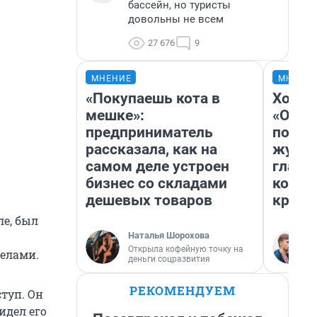
бассейн, но туристы
довольны не всем
27 676
9
МНЕНИЕ
МНЕНИ
«Покупаешь кота в
Хоть 
мешке»:
«Одис
предприниматель
понра
рассказала, как на
журна
самом деле устроен
главн
бизнес со складами
котор
дешевых товаров
крити
ле, был
Наталья Шорохова
Открыла кофейную точку на
елами.
деньги соцразвития
РЕКОМЕНДУЕМ
туп. Он
идел его