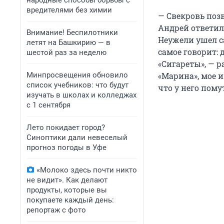
народные способы борьбы с
вредителями без химии
— Свекровь позв
Андрей ответил,
Внимание! Беспилотники
Неужели ушел с
летят на Башкирию — в
самое говорит: 
шестой раз за неделю
«Сигареты», — 
Минпросвещения обновило
«Марина», мое и
список учебников: что будут
что у него пому
изучать в школах и колледжах
с 1 сентября
Лето покидает город?
Синоптики дали невеселый
прогноз погоды в Уфе
«Молоко здесь почти никто
не видит». Как делают
продукты, которые вы
покупаете каждый день:
репортаж с фото