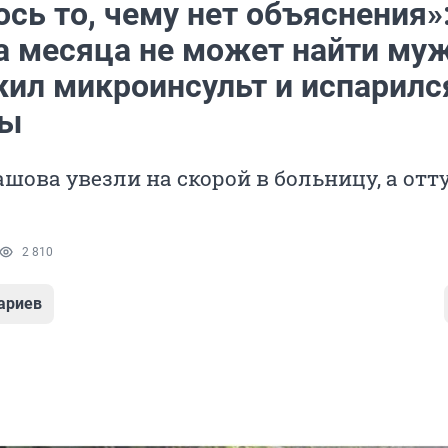
сь то, чему нет объяснения»
а месяца не может найти му
жил микроинсульт и испарилс
цы
шова увезли на скорой в больницу, а отт
2 810
ариев