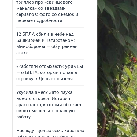
триллер про «свинцового
маньяка» со звездами
сериалов: фото со съемок и
первые подробности
12 БПЛА сбили в небе над
Башкирией и Татарстаном:
Минобороны — об утренней
атаке
«Работяги отдыхают»: уфимцы
— о БПЛА, который попал в
стройку в День строителя
Укусила змея? Зато паука
нового открыл! История
арахнолога, который обожает
свою смертельно опасную
работу
Нас ждут целых семь коротких
рабочих недель: график на