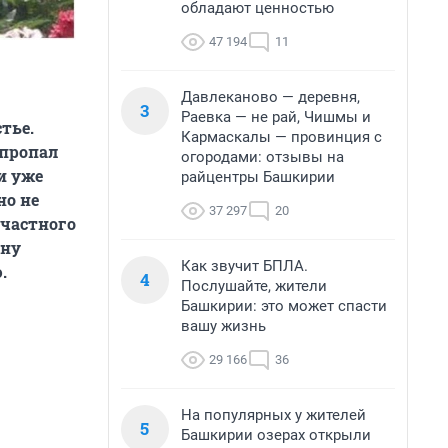
обладают ценностью
47 194
11
Давлеканово — деревня,
3
Раевка — не рай, Чишмы и
тье.
Кармаскалы — провинция с
 пропал
огородами: отзывы на
и уже
райцентры Башкирии
но не
37 297
20
 частного
ину
Как звучит БПЛА.
.
4
Послушайте, жители
Башкирии: это может спасти
вашу жизнь
29 166
36
На популярных у жителей
5
Башкирии озерах открыли