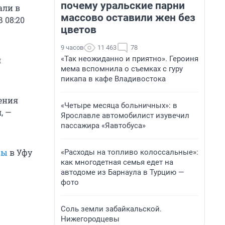
почему уральские парни
али в
массово оставили жен без
 08:20
цветов
9 часов
11 463
78
«Так неожиданно и приятно». Героиня
л
мема вспомнила о съемках с гуру
пикапа в кафе Владивостока
ения
«Четыре месяца больничных»: в
, —
Ярославле автомобилист изувечил
пассажира «Яавтобуса»
вы
в Уфу
«Расходы на топливо колоссальные»:
как многодетная семья едет на
автодоме из Барнаула в Турцию —
фото
Соль земли забайкальской.
Нижегородцевы