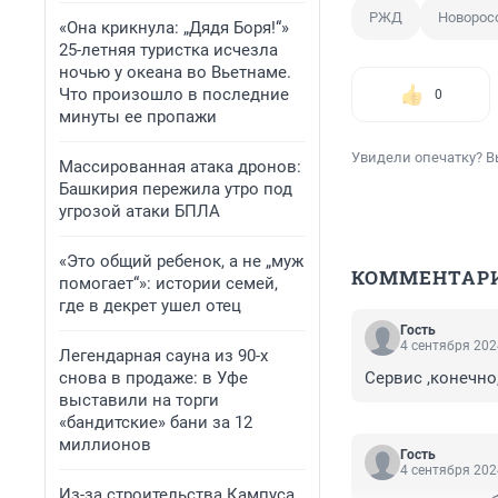
РЖД
Новорос
«Она крикнула: „Дядя Боря!“»
25-летняя туристка исчезла
ночью у океана во Вьетнаме.
Что произошло в последние
0
минуты ее пропажи
Увидели опечатку? В
Массированная атака дронов:
Башкирия пережила утро под
угрозой атаки БПЛА
«Это общий ребенок, а не „муж
КОММЕНТАР
помогает“»: истории семей,
где в декрет ушел отец
Гость
4 сентября 202
Легендарная сауна из 90-х
снова в продаже: в Уфе
Сервис ,конечно
выставили на торги
«бандитские» бани за 12
миллионов
Гость
4 сентября 202
Из-за строительства Кампуса