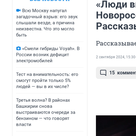
«Люди в
Всю Москву напугал
Новоросс
загадочный взрыв: его звук
слышали везде, а причина
Рассказ
неизвестна. Что это могло
быть
Рассказыва
«Смели гибриды Voyah». В
России возник дефицит
2 сентября 2024, 15:30
электромобилей
15
коммен
Тест на внимательность: его
смогут пройти только 5%
людей — вы в их числе?
Третья волна? В районах
Башкирии снова
выстраиваются очереди за
бензином — что говорят
власти