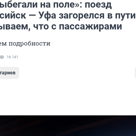
ыбегали на поле»: поезд
ийск — Уфа загорелся в пути
ываем, что с пассажирами
ем подробности
16 141
тариев