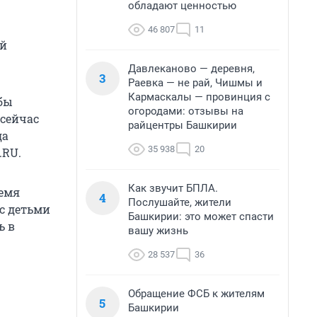
обладают ценностью
46 807
11
ой
Давлеканово — деревня,
3
Раевка — не рай, Чишмы и
Кармаскалы — провинция с
обы
огородами: отзывы на
 сейчас
райцентры Башкирии
да
35 938
20
.RU.
Как звучит БПЛА.
ремя
4
Послушайте, жители
с детьми
Башкирии: это может спасти
ь в
вашу жизнь
28 537
36
Обращение ФСБ к жителям
5
Башкирии