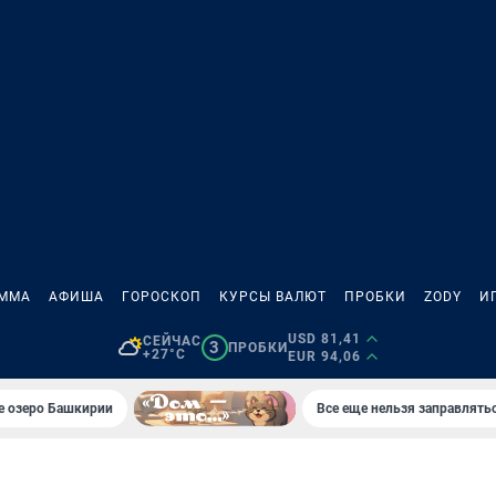
АММА
АФИША
ГОРОСКОП
КУРСЫ ВАЛЮТ
ПРОБКИ
ZODY
И
USD 81,41
СЕЙЧАС
3
ПРОБКИ
+27°C
EUR 94,06
е озеро Башкирии
Все еще нельзя заправлять