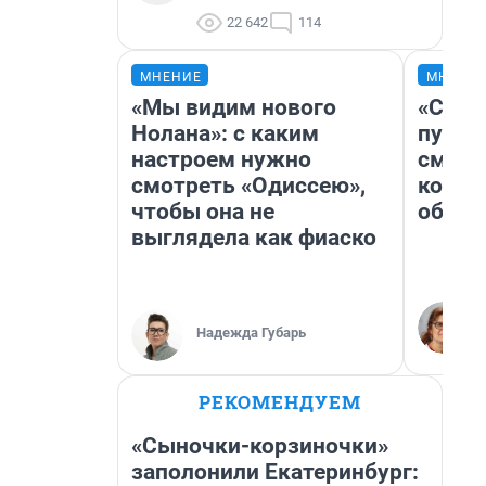
22 642
114
МНЕНИЕ
МНЕНИ
«Мы видим нового
«Спут
Нолана»: с каким
пургу»
настроем нужно
смерт
смотреть «Одиссею»,
котор
чтобы она не
обнар
выглядела как фиаско
Надежда Губарь
РЕКОМЕНДУЕМ
«Сыночки-корзиночки»
заполонили Екатеринбург: