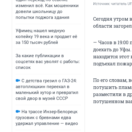
Источник: 
читатель UF
изменил всё. Как мошенники
довели школьницу до
попытки поджога здания
Сегодня утром 
области загорел
Уфимец нашел медную
копейку 19 века и продает её
— Часов в 19:00
за 150 тысяч рублей
доехать до Уфы.
За какие публикации в
находится этот 
соцсетях вас уволят с работы:
подъехал пожар
список
По его словам, 
С детства грезил о ГАЗ-24:
автоплюшкин переехал в
потушить пламя
маленький хутор и превратил
разместили в др
свой двор в музей СССР
потушенном ваг
На трассе Инзер-Белорецк
грузовик с бревнами едва
удержал управление — видео