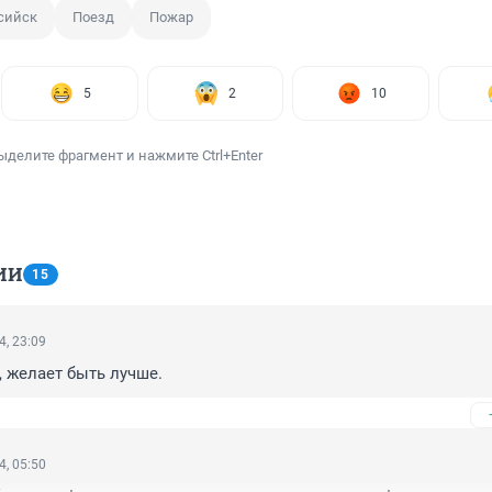
сийск
Поезд
Пожар
5
2
10
ыделите фрагмент и нажмите Ctrl+Enter
ИИ
15
4, 23:09
, желает быть лучше.
4, 05:50