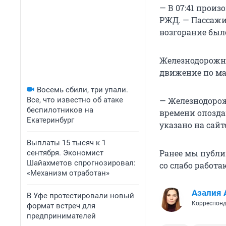
— В 07:41 произ
РЖД. — Пассажир
возгорание был
Железнодорожна
движение по ма
Восемь сбили, три упали.
Все, что известно об атаке
— Железнодоро
беспилотников на
времени опозда
Екатеринбург
указано на сайт
Выплаты 15 тысяч к 1
Ранее мы публи
сентября. Экономист
Шайахметов спрогнозировал:
со слабо работ
«Механизм отработан»
Азалия 
В Уфе протестировали новый
Корреспонд
формат встреч для
предпринимателей