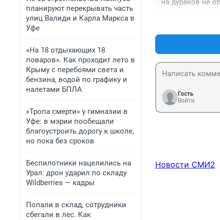
на дураков не о
планируют перекрывать часть
улиц Валиди и Карла Маркса в
Уфе
«На 18 отдыхающих 18
поваров». Как проходит лето в
Крыму с перебоями света и
бензина, водой по графику и
налетами БПЛА
Гость
Войти
«Тропа смерти» у гимназии в
Уфе: в мэрии пообещали
благоустроить дорогу к школе,
но пока без сроков
Беспилотники нацелились на
Новости СМИ2
Урал: дрон ударил по складу
Wildberries — кадры
Попали в склад, сотрудники
сбегали в лес. Как