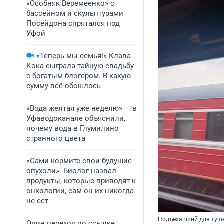
«Особняк Веремеенко» с
бассейном и скульптурами
Посейдона спрятался под
Уфой
«Теперь мы семья!» Клава
Кока сыграла тайную свадьбу
с богатым блогером. В какую
сумму всё обошлось
«Вода желтая уже неделю» — в
Уфаводоканале объяснили,
почему вода в Глумилино
странного цвета
«Сами кормите свои будущие
опухоли». Биолог назвал
продукты, которые приводят к
онкологии, сам он их никогда
не ест
Подъехавший для туше
Один переход по ссылке