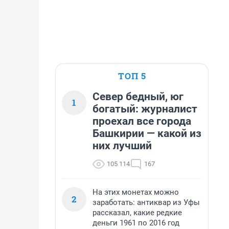
ТОП 5
Север бедный, юг
1
богатый: журналист
проехал все города
Башкирии — какой из
них лучший
105 114
167
На этих монетах можно
2
заработать: антиквар из Уфы
рассказал, какие редкие
деньги 1961 по 2016 год