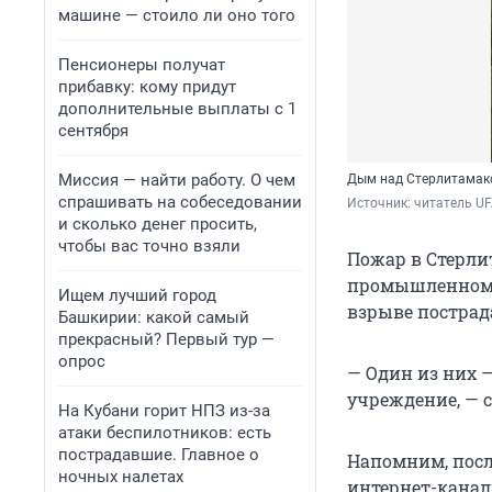
машине — стоило ли оно того
Пенсионеры получат
прибавку: кому придут
дополнительные выплаты с 1
сентября
Миссия — найти работу. О чем
Дым над Стерлитамак
спрашивать на собеседовании
Источник: 
читатель UF
и сколько денег просить,
чтобы вас точно взяли
Пожар в Стерли
промышленном р
Ищем лучший город
взрыве пострад
Башкирии: какой самый
прекрасный? Первый тур —
опрос
— Один из них —
учреждение, — 
На Кубани горит НПЗ из-за
атаки беспилотников: есть
пострадавшие. Главное о
Напомним, посл
ночных налетах
интернет-канал