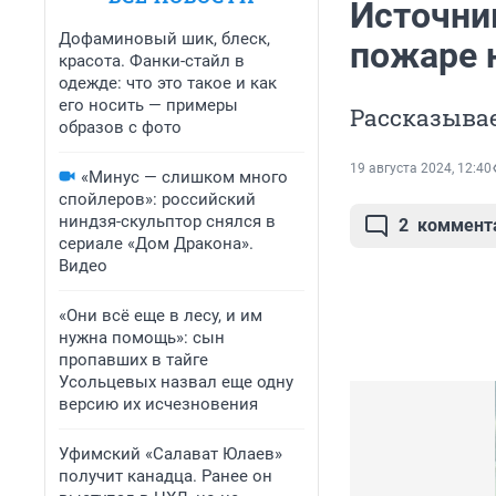
Источник
Дофаминовый шик, блеск,
пожаре 
красота. Фанки-стайл в
одежде: что это такое и как
его носить — примеры
Рассказывае
образов с фото
19 августа 2024, 12:40
«Минус — слишком много
спойлеров»: российский
ниндзя-скульптор снялся в
2
коммент
сериале «Дом Дракона».
Видео
«Они всё еще в лесу, и им
нужна помощь»: сын
пропавших в тайге
Усольцевых назвал еще одну
версию их исчезновения
Уфимский «Салават Юлаев»
получит канадца. Ранее он