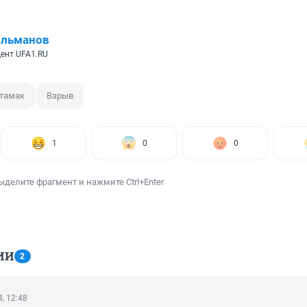
ильманов
ент UFA1.RU
тамак
Взрыв
1
0
0
ыделите фрагмент и нажмите Ctrl+Enter
ИИ
2
, 12:48