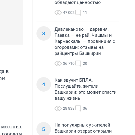
обладают ценностью
47 002
11
Давлеканово — деревня,
3
Раевка — не рай, Чишмы и
Кармаскалы — провинция с
огородами: отзывы на
райцентры Башкирии
36 710
20
да в
ри
Как звучит БПЛА.
4
Послушайте, жители
Башкирии: это может спасти
вашу жизнь
28 838
36
На популярных у жителей
и местные
5
Башкирии озерах открыли
 городом