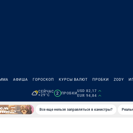
АММА
АФИША
ГОРОСКОП
КУРСЫ ВАЛЮТ
ПРОБКИ
ZODY
И
USD 82,17
СЕЙЧАС
2
ПРОБКИ
+29°C
EUR 94,84
Все еще нельзя заправляться в канистры?
Реаль