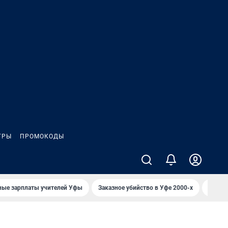
ГРЫ
ПРОМОКОДЫ
ные зарплаты учителей Уфы
Заказное убийство в Уфе 2000-х
Каким