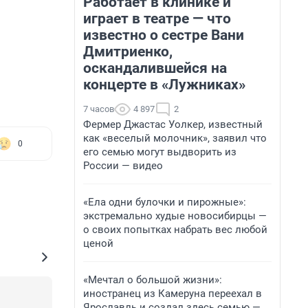
Работает в клинике и
играет в театре — что
известно о сестре Вани
Дмитриенко,
оскандалившейся на
концерте в «Лужниках»
7 часов
4 897
2
Фермер Джастас Уолкер, известный
как «веселый молочник», заявил что
0
его семью могут выдворить из
России — видео
«Ела одни булочки и пирожные»:
экстремально худые новосибирцы —
о своих попытках набрать вес любой
ценой
«Мечтал о большой жизни»:
иностранец из Камеруна переехал в
Ярославль и создал здесь семью —