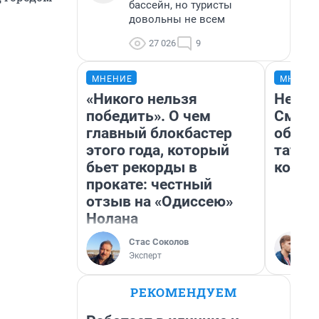
бассейн, но туристы
довольны не всем
27 026
9
МНЕНИЕ
МНЕНИ
«Никого нельзя
Незва
победить». О чем
Сможе
главный блокбастер
обыгр
этого года, который
татар
бьет рекорды в
котор
прокате: честный
отзыв на «Одиссею»
Нолана
Стас Соколов
Эксперт
РЕКОМЕНДУЕМ