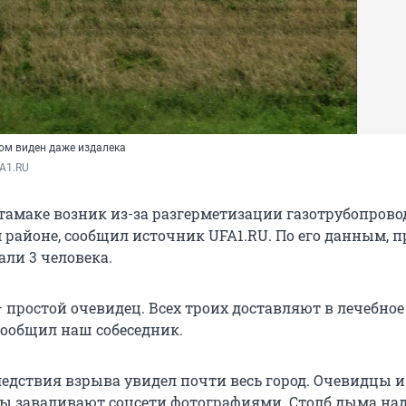
ом виден даже издалека
A1.RU
тамаке возник из-за разгерметизации газотрубопрово
айоне, сообщил источник UFA1.RU. По его данным, п
али 3 человека.
 простой очевидец. Всех троих доставляют в лечебное
сообщил наш собеседник.
едствия взрыва увидел почти весь город. Очевидцы 
ы заваливают соцсети фотографиями. Столб дыма над