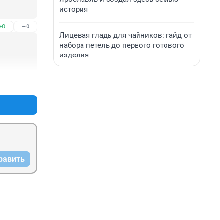
история
+0
–0
Лицевая гладь для чайников: гайд от
набора петель до первого готового
изделия
+0
–0
равить