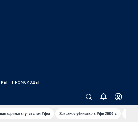
ГРЫ
ПРОМОКОДЫ
ные зарплаты учителей Уфы
Заказное убийство в Уфе 2000-х
Каким