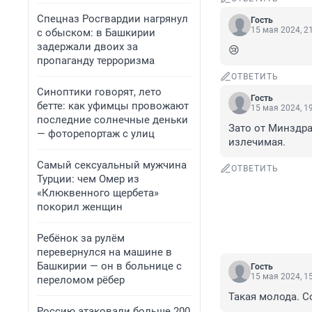
Спецназ Росгвардии нагрянул
Гость
15 мая 2024, 2
с обыском: в Башкирии
задержали двоих за
😢
пропаганду терроризма
ОТВЕТИТЬ
Синоптики говорят, лето
Гость
бетте: как уфимцы провожают
15 мая 2024, 1
последние солнечные деньки
Зато от Минздра
— фоторепортаж с улиц
излечимая.
Самый сексуальный мужчина
ОТВЕТИТЬ
Турции: чем Омер из
«Клюквенного щербета»
покорил женщин
Ребёнок за рулём
перевернулся на машине в
Башкирии — он в больнице с
Гость
15 мая 2024, 1
переломом рёбер
Такая молода. С
Россию атаковали больше 200