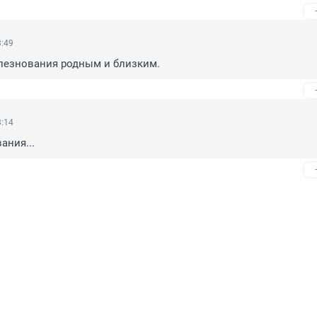
3:49
лезнования родным и близким.
3:14
ания...