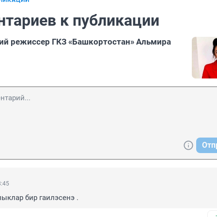
БЛИКАЦИИ
нтариев к публикации
ий режиссер ГКЗ «Башкортостан» Альмира
Отп
8:45
ыклар бир гаилэсенэ .