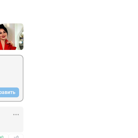
равить
+0
–0