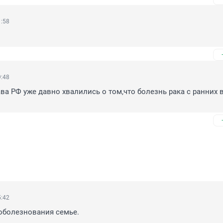
1:58
9:48
ва РФ уже давно хвалились о том,что болезнь рака с ранних в
5:42
оболезнования семье.