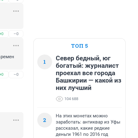
+0
–0
ТОП 5
ремен 
Север бедный, юг
1
богатый: журналист
проехал все города
+0
–0
Башкирии — какой из
них лучший
104 688
На этих монетах можно
2
заработать: антиквар из Уфы
рассказал, какие редкие
деньги 1961 по 2016 год