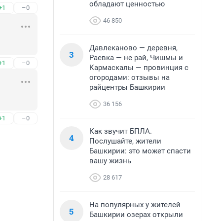
обладают ценностью
+1
–0
46 850
Давлеканово — деревня,
3
Раевка — не рай, Чишмы и
+1
–0
Кармаскалы — провинция с
огородами: отзывы на
райцентры Башкирии
36 156
+1
–0
Как звучит БПЛА.
4
Послушайте, жители
Башкирии: это может спасти
вашу жизнь
28 617
На популярных у жителей
5
Башкирии озерах открыли