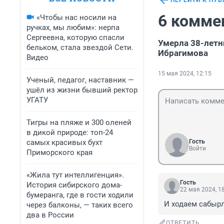
ПЕРЕЙТИ К ПУ
6 комме
«Чтобы нас носили на
ручках, мы любим»: нерпа
Сергеевна, которую спасли
Умерла 38-летн
бельком, стала звездой Сети.
Ибрагимова
Видео
15 мая 2024, 12:15
Ученый, педагог, наставник —
ушёл из жизни бывший ректор
УГАТУ
Тигры на пляже и 300 оленей
в дикой природе: топ-24
самых красивых бухт
Гость
Войти
Приморского края
«Жила тут интеллигенция».
Гость
История сибирского дома-
22 мая 2024, 1
бумеранга, где в гости ходили
И ходаем сабырл
через балконы, — таких всего
два в России
ОТВЕТИТЬ