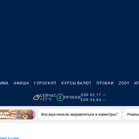
АММА
АФИША
ГОРОСКОП
КУРСЫ ВАЛЮТ
ПРОБКИ
ZODY
И
USD 82,17
СЕЙЧАС
2
ПРОБКИ
+27°C
EUR 94,84
Все еще нельзя заправляться в канистры?
Реаль