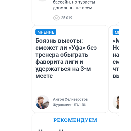
бассейн, но туристы
довольны не всем
25 019
МНЕНИЕ
МНЕНИ
Боязнь высоты:
«Мы в
сможет ли «Уфа» без
Нолан
тренера обыграть
настр
фаворита лиги и
смотр
удержаться на 3-м
чтобы
месте
выгля
Антон Селиверстов
Журналист UFA1.RU
РЕКОМЕНДУЕМ