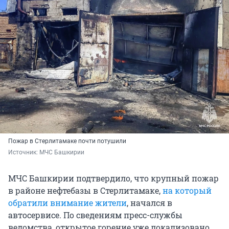
Пожар в Стерлитамаке почти потушили
Источник: 
МЧС Башкирии
МЧС Башкирии подтвердило, что крупный пожар
в районе нефтебазы в Стерлитамаке,
на который
обратили внимание жители
, начался в
автосервисе. По сведениям пресс-службы
ведомства, открытое горение уже локализовано.