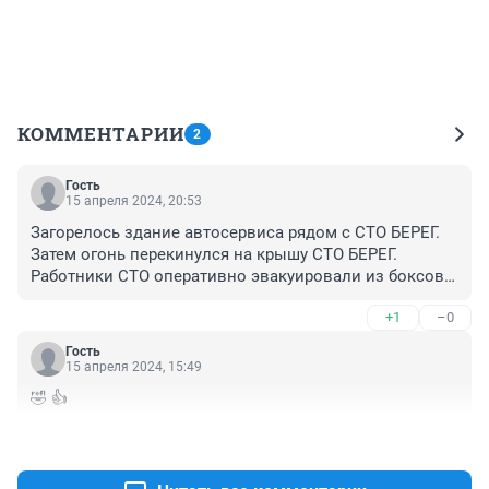
КОММЕНТАРИИ
2
Гость
15 апреля 2024, 20:53
Загорелось здание автосервиса рядом с СТО БЕРЕГ. 
Затем огонь перекинулся на крышу СТО БЕРЕГ. 
Работники СТО оперативно эвакуировали из боксов 
автомобили, находившиеся на ремонте. За тем начали 
+1
–0
сдерживать огонь с помощью огнетушителей до 
приезда МЧС. Пожарные прибыли очень быстро. 
Гость
Работали так же оперативно. Честь им и хвала. СТО 
15 апреля 2024, 15:49
БЕРЕГ практически не пострадал. Завтра начнём 
🤣 👍
ремонт небольшого участка крыши. Слава БОГУ, люди 
не пострадали.
+0
–0