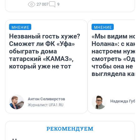
27 007
9
МНЕНИЕ
МНЕНИЕ
Незваный гость хуже?
«Мы видим нов
Сможет ли ФК «Уфа»
Нолана»: с как
обыграть дома
настроем нужн
татарский «КАМАЗ»,
смотреть «Оди
который уже не тот
чтобы она не
выглядела как
Антон Селиверстов
Надежда Губар
Журналист UFA1.RU
РЕКОМЕНДУЕМ