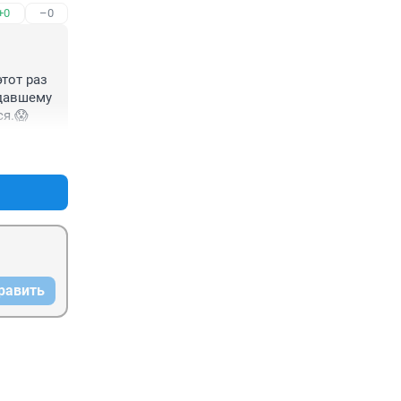
+0
–0
тот раз 
давшему 
ся.😱
+0
–0
равить