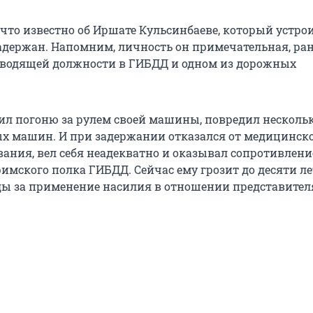
 что известно об Иршате Кульсинбаеве, который устро
адержан. Напомним, личность он примечательная, ра
оводящей должности в ГИБДД и одном из дорожных
л погоню за рулем своей машины, повредил несколь
 машин. И при задержании отказался от медицинск
вания, вел себя неадекватно и оказывал сопротивлен
имского полка ГИБДД. Сейчас ему грозит до десяти ле
ы за применение насилия в отношении представителя