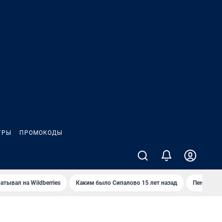
ГРЫ
ПРОМОКОДЫ
атывал на Wildberries
Каким было Сипалово 15 лет назад
Пенсионер