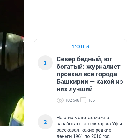
ТОП 5
Север бедный, юг
1
богатый: журналист
проехал все города
Башкирии — какой из
них лучший
102 548
165
На этих монетах можно
2
заработать: антиквар из Уфы
рассказал, какие редкие
деньги 1961 по 2016 год