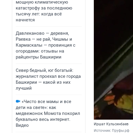
мощную климатическую
катастрофу за последнюю
тысячу лет: когда всё
начнется
Давлеканово — деревня,
Раевка — не рай, Чишмы и
Кармаскалы — провинция с
огородами: отзывы на
райцентры Башкирии
Север бедный, юг богатый:
журналист проехал все города
Башкирии — какой из них
лучший
«Чисто все мамы и все
дети на свете»: как
медвежонок Момота покорил
буквально весь интернет.
Иршат Кульсинбаев
Видео
Источник: 
Пруфы.рф