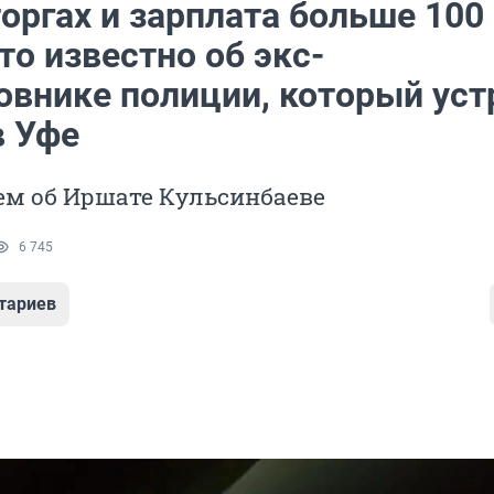
оргах и зарплата больше 100
то известно об экс-
овнике полиции, который уст
в Уфе
ем об Иршате Кульсинбаеве
6 745
тариев