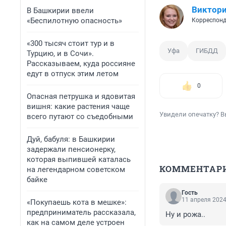
Виктори
В Башкирии ввели
«Беспилотную опасность»
Корреспонд
«300 тысяч стоит тур и в
Уфа
ГИБДД
Турцию, и в Сочи».
Рассказываем, куда россияне
едут в отпуск этим летом
0
Опасная петрушка и ядовитая
вишня: какие растения чаще
Увидели опечатку? В
всего путают со съедобными
Дуй, бабуля: в Башкирии
задержали пенсионерку,
которая выпившей каталась
КОММЕНТАР
на легендарном советском
байке
Гость
11 апреля 2024
«Покупаешь кота в мешке»:
предприниматель рассказала,
Ну и рожа..
как на самом деле устроен