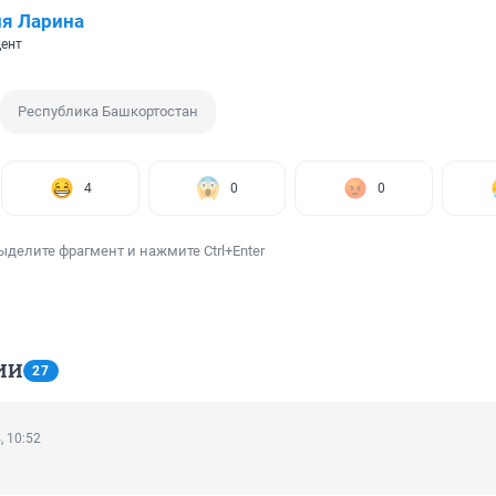
я Ларина
ент
Республика Башкортостан
4
0
0
ыделите фрагмент и нажмите Ctrl+Enter
ИИ
27
, 10:52