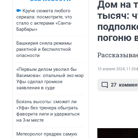
Дом на т
Круче сюжета любого
тысяч: ч
сериала: посмотрите, что
стало с актерами «Санта-
подполк
Барбары»
погоню 
Башкирия сняла режимы
ракетной и беспилотной
Рассказыва
опасности
«Первым делом уволил бы
10 апреля 2024, 11:20
Васимова»: опальный экс-мэр
Уфы сделал громкое
27
коммен
заявления в суде
Боязнь высоты: сможет ли
«Уфа» без тренера обыграть
фаворита лиги и удержаться
на 3-м месте
Метеоролог предрек самую