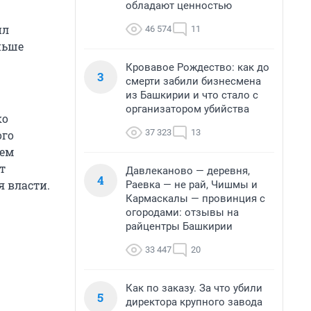
обладают ценностью
ил
46 574
11
ньше
Кровавое Рождество: как до
3
смерти забили бизнесмена
из Башкирии и что стало с
организатором убийства
ко
37 323
13
ого
ием
т
Давлеканово — деревня,
4
 власти.
Раевка — не рай, Чишмы и
Кармаскалы — провинция с
огородами: отзывы на
райцентры Башкирии
33 447
20
Как по заказу. За что убили
5
директора крупного завода