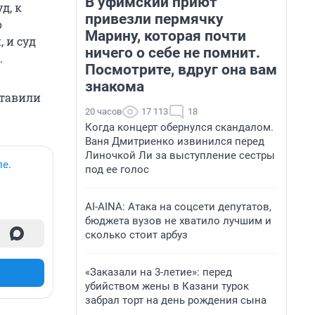
В уфимский приют
д, к
привезли пермячку
о
Марину, которая почти
 и суд
ничего о себе не помнит.
.
Посмотрите, вдруг она вам
знакома
ставили
20 часов
17 113
18
Когда концерт обернулся скандалом.
Ваня Дмитриенко извинился перед
Линочкой Ли за выступление сестры
ле
.
под ее голос
AI-AINA: Атака на соцсети депутатов,
бюджета вузов не хватило лучшим и
сколько стоит арбуз
«Заказали на 3-летие»: перед
убийством жены в Казани турок
забрал торт на день рождения сына