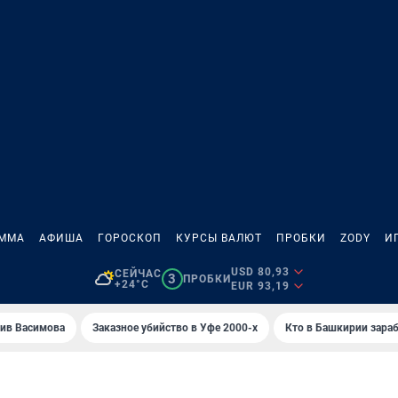
АММА
АФИША
ГОРОСКОП
КУРСЫ ВАЛЮТ
ПРОБКИ
ZODY
И
USD 80,93
СЕЙЧАС
3
ПРОБКИ
+24°C
EUR 93,19
ив Васимова
Заказное убийство в Уфе 2000-х
Кто в Башкирии зараб