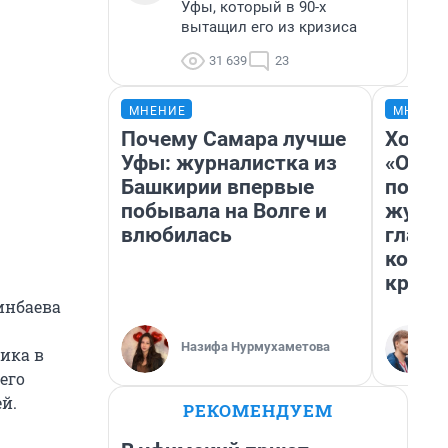
Уфы, который в 90-х
вытащил его из кризиса
31 639
23
МНЕНИЕ
МНЕНИ
Почему Самара лучше
Хоть 
Уфы: журналистка из
«Одис
Башкирии впервые
понра
побывала на Волге и
журна
влюбилась
главн
котор
крити
инбаева
Назифа Нурмухаметова
ника в
его
й.
РЕКОМЕНДУЕМ