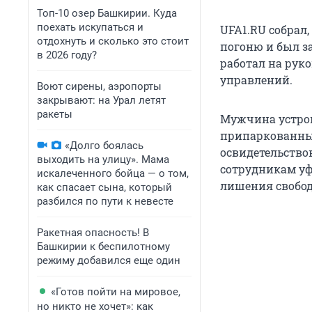
Топ-10 озер Башкирии. Куда
поехать искупаться и
UFA1.RU собрал,
отдохнуть и сколько это стоит
погоню и был з
в 2026 году?
работал на рук
управлений.
Воют сирены, аэропорты
закрывают: на Урал летят
ракеты
Мужчина устрои
припаркованных
«Долго боялась
освидетельство
выходить на улицу». Мама
сотрудникам уф
искалеченного бойца — о том,
лишения свобод
как спасает сына, который
разбился по пути к невесте
Ракетная опасность! В
Башкирии к беспилотному
режиму добавился еще один
«Готов пойти на мировое,
но никто не хочет»: как