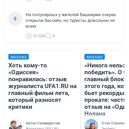
На популярных у жителей Башкирии озерах
5
открыли бассейн, но туристы довольны не
всем
27 223
9
МНЕНИЕ
МНЕНИЕ
Хоть кому-то
«Никого нельз
«Одиссея»
победить». О ч
понравилась: отзыв
главный блокб
журналиста UFA1.RU на
этого года, ко
главный фильм лета,
бьет рекорды 
который разносят
прокате: честн
критики
отзыв на «Оди
Нолана
Антон Селиверстов
Стас Соколов
Журналист UFA1.RU
Эксперт