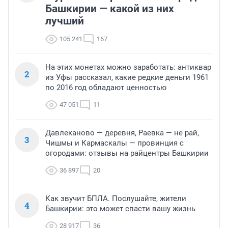
Башкирии — какой из них
лучший
105 241
167
На этих монетах можно заработать: антиквар
2
из Уфы рассказал, какие редкие деньги 1961
по 2016 год обладают ценностью
47 051
11
Давлеканово — деревня, Раевка — не рай,
3
Чишмы и Кармаскалы — провинция с
огородами: отзывы на райцентры Башкирии
36 897
20
Как звучит БПЛА. Послушайте, жители
4
Башкирии: это может спасти вашу жизнь
28 917
36