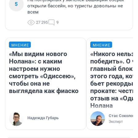
5
открыли бассейн, но туристы довольны не
всем
27 295
9
МНЕНИЕ
МНЕНИЕ
«Мы видим нового
«Никого нельз
Нолана»: с каким
победить». О ч
настроем нужно
главный блокб
смотреть «Одиссею»,
этого года, ко
чтобы она не
бьет рекорды 
выглядела как фиаско
прокате: честн
отзыв на «Оди
Нолана
Стас Соколов
Надежда Губарь
Эксперт