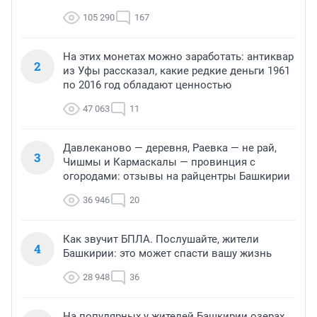
105 290
167
На этих монетах можно заработать: антиквар
2
из Уфы рассказал, какие редкие деньги 1961
по 2016 год обладают ценностью
47 063
11
Давлеканово — деревня, Раевка — не рай,
3
Чишмы и Кармаскалы — провинция с
огородами: отзывы на райцентры Башкирии
36 946
20
Как звучит БПЛА. Послушайте, жители
4
Башкирии: это может спасти вашу жизнь
28 948
36
На популярных у жителей Башкирии озерах