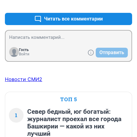
+0
–0
ради. Пленными были и обмен шёл. ВСУ обстреляли 
своих и чужих и лишь бы вредно
Читать все комментарии
Гость
Отправить
Войти
Новости СМИ2
ТОП 5
Север бедный, юг богатый:
1
журналист проехал все города
Башкирии — какой из них
лучший