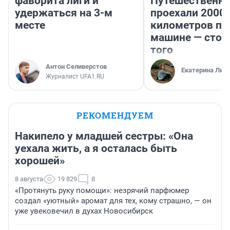
фаворита лиги и
Путешественн
удержаться на 3-м
проехали 2000
месте
километров по 
машине — стои
того
Антон Селиверстов
Екатерина Лит
Журналист UFA1.RU
РЕКОМЕНДУЕМ
Накипело у младшей сестры: «Она
уехала жить, а я осталась быть
хорошей»
8 августа
19 829
8
«Протянуть руку помощи»: незрячий парфюмер
создал «уютный» аромат для тех, кому страшно, — он
уже увековечил в духах Новосибирск