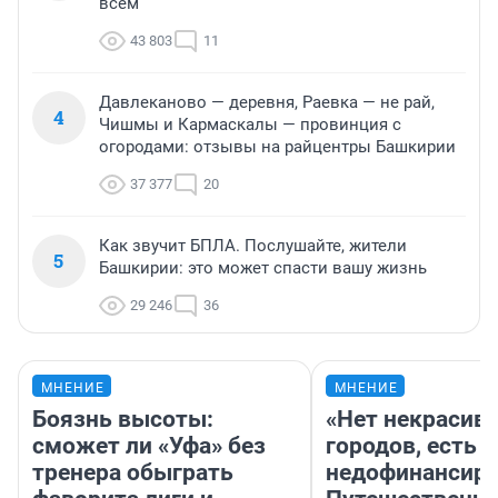
всем
43 803
11
Давлеканово — деревня, Раевка — не рай,
4
Чишмы и Кармаскалы — провинция с
огородами: отзывы на райцентры Башкирии
37 377
20
Как звучит БПЛА. Послушайте, жители
5
Башкирии: это может спасти вашу жизнь
29 246
36
МНЕНИЕ
МНЕНИЕ
Боязнь высоты:
«Нет некрасив
сможет ли «Уфа» без
городов, есть
тренера обыграть
недофинансиро