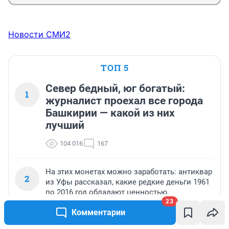
Новости СМИ2
ТОП 5
Север бедный, юг богатый:
1
журналист проехал все города
Башкирии — какой из них
лучший
104 016
167
На этих монетах можно заработать: антиквар
2
из Уфы рассказал, какие редкие деньги 1961
по 2016 год обладают ценностью
23
46 682
11
Комментарии