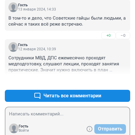
Гость
13 января 2024, 14:33
В том-то и дело, что Советские гайцы были людьми, а 
сейчас я таких всё реже встречаю.
+0
–0
Гость
12 января 2024, 10:39
Сотрудники МВД, ДПС ежемесячно проходят 
медподготовку, слушают лекции, проходят занятия 
практические. Значит нужно включить в план 
модицинской подготовки лекции по диагностике и 
+0
–0
оказанию первой помощи при инфаркте 
миокарда,коме при сахарном диабете, инсульте, 
остановке сердца , асфиксии от инородного тела и 
Читать все комментарии
т.д. это будет правильно и грамотно!!!!
Гость
Отправить
Войти