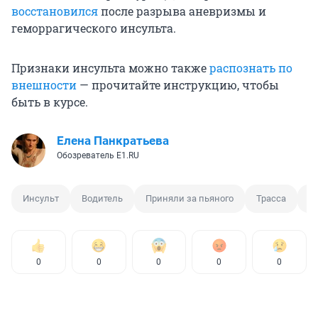
восстановился
после разрыва аневризмы и
геморрагического инсульта.
Признаки инсульта можно также
распознать по
внешности
— прочитайте инструкцию, чтобы
быть в курсе.
Елена Панкратьева
Обозреватель E1.RU
Инсульт
Водитель
Приняли за пьяного
Трасса
Д
0
0
0
0
0