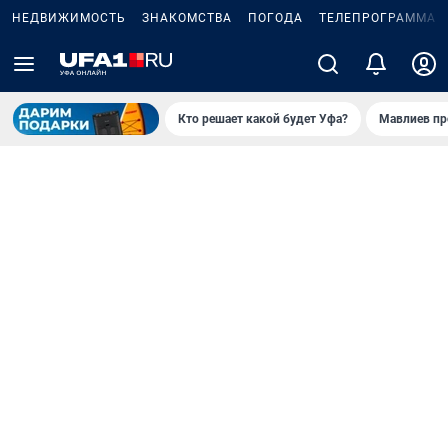
НЕДВИЖИМОСТЬ
ЗНАКОМСТВА
ПОГОДА
ТЕЛЕПРОГРАММА
Кто решает какой будет Уфа?
Мавлиев пр