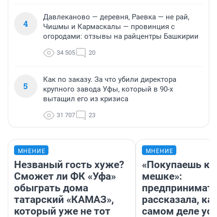
Давлеканово — деревня, Раевка — не рай,
4
Чишмы и Кармаскалы — провинция с
огородами: отзывы на райцентры Башкирии
34 505
20
Как по заказу. За что убили директора
5
крупного завода Уфы, который в 90-х
вытащил его из кризиса
31 707
23
МНЕНИЕ
МНЕНИЕ
Незваный гость хуже?
«Покупаешь ко
Сможет ли ФК «Уфа»
мешке»:
обыграть дома
предпринимат
татарский «КАМАЗ»,
рассказала, как
который уже не тот
самом деле ус