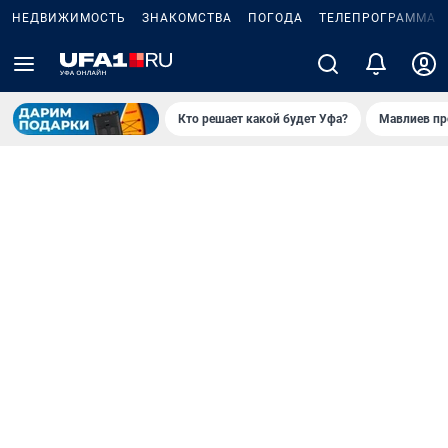
НЕДВИЖИМОСТЬ
ЗНАКОМСТВА
ПОГОДА
ТЕЛЕПРОГРАММА
Кто решает какой будет Уфа?
Мавлиев пр