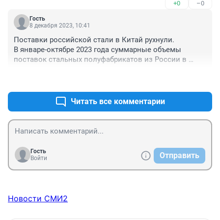
+0
–0
Гость
8 декабря 2023, 10:41
Поставки российской стали в Китай рухнули.

В январе-октябре 2023 года суммарные объемы 
поставок стальных полуфабрикатов из России в 
Китай упали в 3,4 раза в годовом выражении и 
+0
–1
сократились до 658 тысяч тонн. В денежном 
выражении экспорт этой продукции снизился до 300 
миллионов долларов, сообщает «Коммерсантъ» со 
Читать все комментарии
ссылкой на данные Главного таможенного 
управления (ГТУ) КНР. Об этом сообщает "Рамблер".
Гость
Отправить
Войти
Новости СМИ2