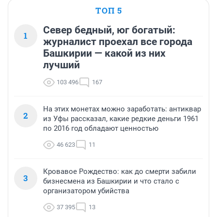
ТОП 5
Север бедный, юг богатый:
1
журналист проехал все города
Башкирии — какой из них
лучший
103 496
167
На этих монетах можно заработать: антиквар
2
из Уфы рассказал, какие редкие деньги 1961
по 2016 год обладают ценностью
46 623
11
Кровавое Рождество: как до смерти забили
3
бизнесмена из Башкирии и что стало с
организатором убийства
37 395
13