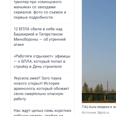
триллер про «свинцового
маньяка» со звездами
сериалов: фото со съемок и
первые подробности
12 БПЛА сбили в небе над
Башкирией и Татарстаном:
Минобороны — об утренней
атаке
«Работяги отдыхают»: уфимцы
— о БПЛА, который попал в
стройку в День строителя
Укусила змея? Зато паука
нового открыл! История
арахнолога, который обожает
свою смертельно опасную
работу
ТЭЦ была введена в э
Нас ждут целых семь коротких
Источник: 
Bgkrb.ru
рабочих недель: график на