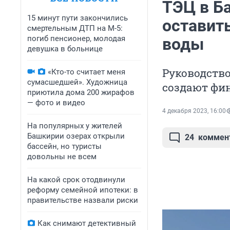
ТЭЦ в Б
15 минут пути закончились
оставить
смертельным ДТП на М-5:
погиб пенсионер, молодая
воды
девушка в больнице
Руководство
«Кто-то считает меня
сумасшедшей». Художница
создают фи
приютила дома 200 жирафов
— фото и видео
4 декабря 2023, 16:00
На популярных у жителей
Башкирии озерах открыли
24
коммен
бассейн, но туристы
довольны не всем
На какой срок отодвинули
реформу семейной ипотеки: в
правительстве назвали риски
Как снимают детективный