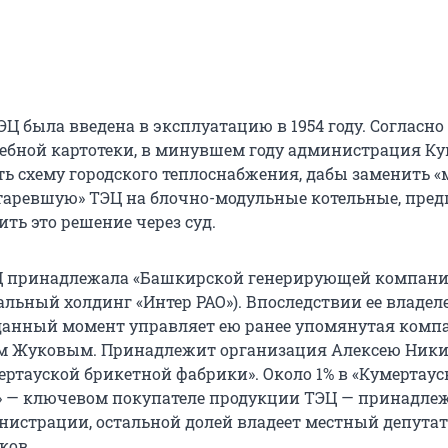
Ц была введена в эксплуатацию в 1954 году. Согласно
ебной картотеки, в минувшем году администрация Ку
ть схему городского теплоснабжения, дабы заменить 
таревшую» ТЭЦ на блочно-модульные котельные, пре
ть это решение через суд.
ЭЦ принадлежала «Башкирской генерирующей компан
альный холдинг «Интер РАО»). Впоследствии ее владел
данный момент управляет ею ранее упомянутая комп
ем Жуковым. Принадлежит организация Алексею Ники
ертауской брикетной фабрики». Около 1% в «Кумертаус
» — ключевом покупателе продукции ТЭЦ — принадле
нистрации, остальной долей владеет местный депутат
ков.