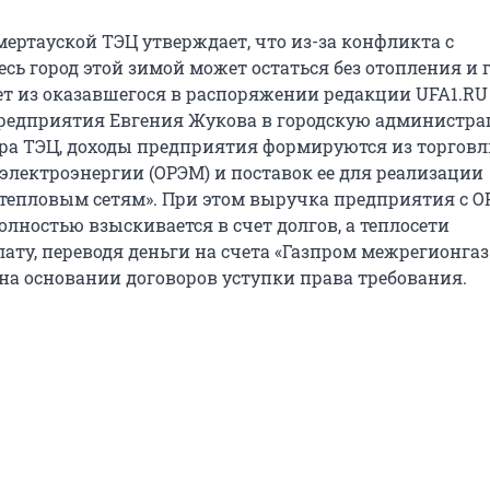
мертауской ТЭЦ утверждает, что из-за конфликта с
сь город этой зимой может остаться без отопления и 
ует из оказавшегося в распоряжении редакции UFA1.R
редприятия Евгения Жукова в городскую администра
ра ТЭЦ, доходы предприятия формируются из торговл
электроэнергии (ОРЭМ) и поставок ее для реализации
тепловым сетям». При этом выручка предприятия с О
лностью взыскивается в счет долгов, а теплосети
ату, переводя деньги на счета «Газпром межрегионгаз
 на основании договоров уступки права требования.