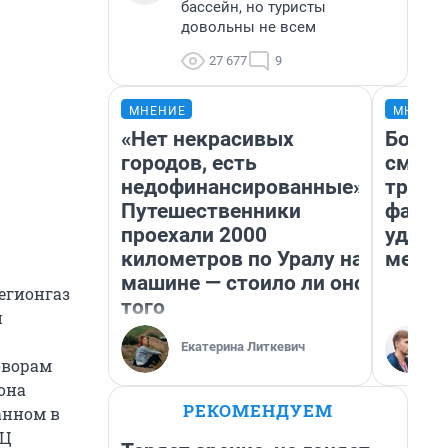
бассейн, но туристы
довольны не всем
27 677
9
МНЕНИЕ
МНЕНИ
«Нет некрасивых
Боязн
городов, есть
сможе
недофинансированные».
трене
Путешественники
фавор
проехали 2000
удерж
километров по Уралу на
месте
машине — стоило ли оно
регионгаз
того
и
Екатерина Литкевич
оворам
она
РЕКОМЕНДУЕМ
анном в
ЭЦ