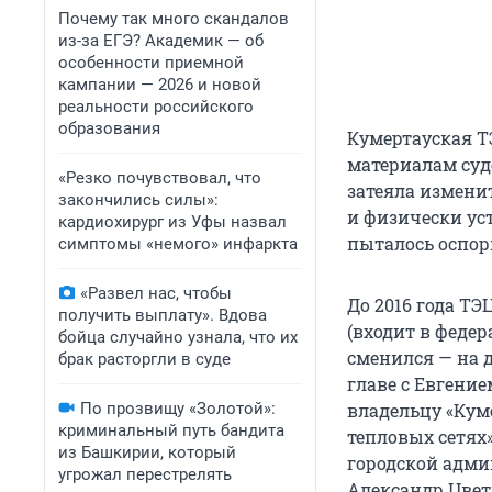
Почему так много скандалов
из-за ЕГЭ? Академик — об
особенности приемной
кампании — 2026 и новой
реальности российского
образования
Кумертауская ТЭ
материалам суд
«Резко почувствовал, что
затеяла измени
закончились силы»:
и физически ус
кардиохирург из Уфы назвал
пыталось оспори
симптомы «немого» инфаркта
«Развел нас, чтобы
До 2016 года Т
получить выплату». Вдова
(входит в федер
бойца случайно узнала, что их
сменился — на 
брак расторгли в суде
главе с Евгени
По прозвищу «Золотой»:
владельцу «Кум
криминальный путь бандита
тепловых сетях
из Башкирии, который
городской адми
угрожал перестрелять
Александр Цвет