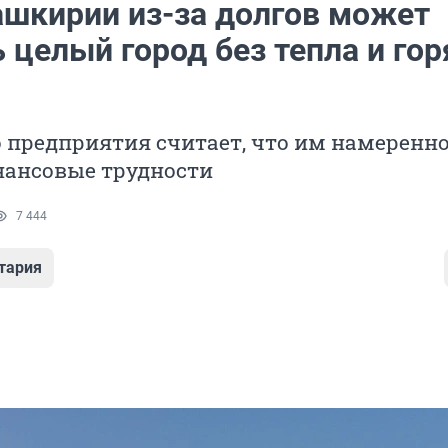
ашкирии из-за долгов может
 целый город без тепла и го
 предприятия считает, что им намеренн
нансовые трудности
7 444
тария