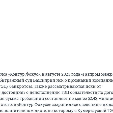
са «Контур.Фокус», в августе 2023 года «Газпром меж
рбитражный суд Башкирии иск о признании компани
ТЭЦ» банкротом. Также рассматриваются иски от
 достояния» о неисполнении ТЭЦ обязательств по дог
ая сумма требований составляет не менее 52,42 милли
этого, в «Контур.Фокусе» сохранились сведения о выд
 исполнительном листе, по которому с Кумертауской Т