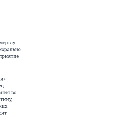
мертау
«морально
дприятие
ии»
ец
ания во
тину,
ких
жит