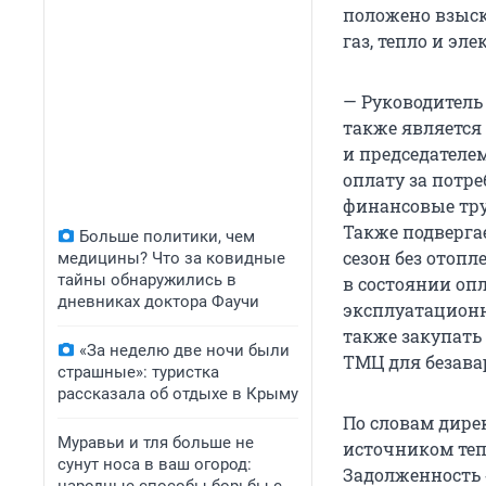
положено взыск
газ, тепло и эл
— Руководитель
также является
и председателе
оплату за потр
финансовые тру
Также подверга
Больше политики, чем
сезон без отопл
медицины? Что за ковидные
тайны обнаружились в
в состоянии опл
дневниках доктора Фаучи
эксплуатационн
также закупать
«За неделю две ночи были
ТМЦ для безав
страшные»: туристка
рассказала об отдыхе в Крыму
По словам дире
Муравьи и тля больше не
источником теп
сунут носа в ваш огород:
Задолженность «