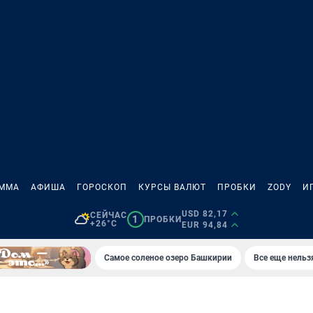
АММА
АФИША
ГОРОСКОП
КУРСЫ ВАЛЮТ
ПРОБКИ
ZODY
И
USD 82,17
СЕЙЧАС
1
ПРОБКИ
+26°C
EUR 94,84
Самое соленое озеро Башкирии
Все еще нельз