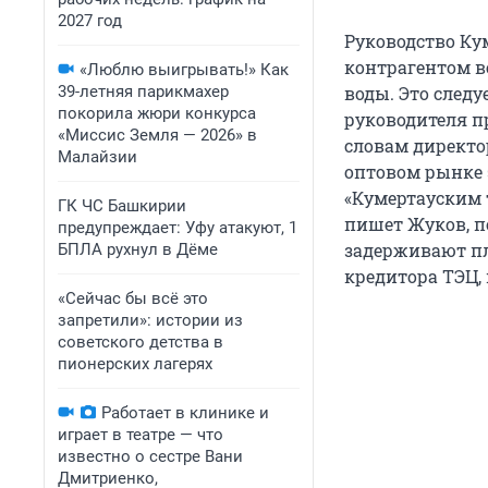
2027 год
Руководство Ку
контрагентом ве
«Люблю выигрывать!» Как
39-летняя парикмахер
воды. Это след
покорила жюри конкурса
руководителя п
«Миссис Земля — 2026» в
словам директо
Малайзии
оптовом рынке 
«Кумертауским 
ГК ЧС Башкирии
пишет Жуков, по
предупреждает: Уфу атакуют, 1
задерживают пл
БПЛА рухнул в Дёме
кредитора ТЭЦ,
«Сейчас бы всё это
запретили»: истории из
советского детства в
пионерских лагерях
Работает в клинике и
играет в театре — что
известно о сестре Вани
Дмитриенко,