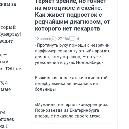
Теряет зрение, но гоняет
ежам за
на мотоцикле и скейте.
Как живет подросток с
редчайшим диагнозом, от
который
которого нет лекарств
Кумертау]
12 часов
27 186
4
водит
«Протянуть руку помощи»: незрячий
парфюмер создал «уютный» аромат
. —
для тех, кому страшно, — он уже
ьный
увековечил в духах Новосибирск
ая ТЭЦ не
Выжившая после атаки с кислотой
, а
петербурженка выписалась из
димые
больницы
«Мужчины не терпят конкуренции».
Порнозвезда из Екатеринбурга
ым
впервые показала своего мужа
еловек.
на 1