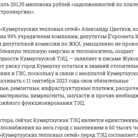
ать 201,35 миллиона рублей «задолженностей по плат
ектроэнергию».
 «Кумертауских тепловых сетей» Александр Цветков, 
 на 99% учредителем компании, депутатом [Горсовета 
м депутатской комиссии по ЖКХ, умышленно не произ
ебленную тепловую энергию и теплоноситель, создает
дности Кумертауской ТЭЦ, — заявляет в письме Жуков
ет риску город Кумертау остаться в зимний отопител
ения и ГВС, поскольку в связи с неоплатой Кумертауск
ачивать с 11 сентября 2023 года свои обязательные
ые, ремонтные, инфраструктурные платежи, рассрочку
 материалы, химреагенты, запчасти и прочие необхо
арийного функционирования ТЭЦ.
ктора, сейчас Кумертауская ТЭЦ является единственн
лоснабжения на весь город с населением в 60 тысяч ч
Кумертауских тепловых сетей» перед ТЭЦ составляет 