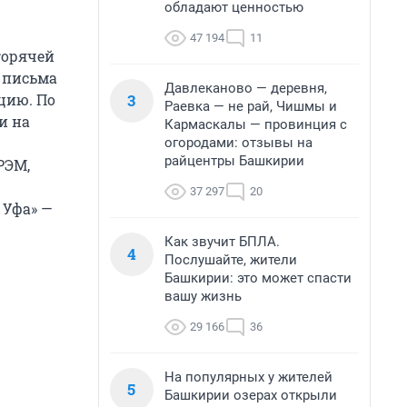
обладают ценностью
47 194
11
горячей
U письма
Давлеканово — деревня,
3
цию. По
Раевка — не рай, Чишмы и
и на
Кармаскалы — провинция с
огородами: отзывы на
райцентры Башкирии
РЭМ,
37 297
20
 Уфа» —
Как звучит БПЛА.
4
Послушайте, жители
Башкирии: это может спасти
вашу жизнь
29 166
36
На популярных у жителей
5
Башкирии озерах открыли