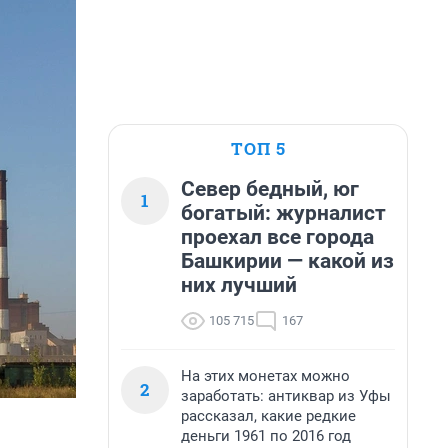
ТОП 5
Север бедный, юг
1
богатый: журналист
проехал все города
Башкирии — какой из
них лучший
105 715
167
На этих монетах можно
2
заработать: антиквар из Уфы
рассказал, какие редкие
деньги 1961 по 2016 год