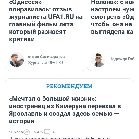
«Одиссея»
Нолана»: с как
понравилась: отзыв
настроем нужн
журналиста UFA1.RU на
смотреть «Оди
главный фильм лета,
чтобы она не
который разносят
выглядела как
критики
Антон Селиверстов
Надежда Губар
Журналист UFA1.RU
РЕКОМЕНДУЕМ
«Мечтал о большой жизни»:
иностранец из Камеруна переехал в
Ярославль и создал здесь семью —
история
23 часа
16 472
18